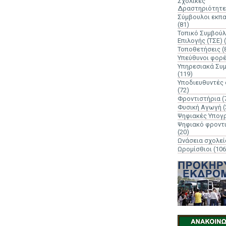
Σχολικές
Δραστηριότητε
Σύμβουλοι εκπ
(81)
Τοπικό Συμβούλ
Επιλογής (ΤΣΕ)
Τοποθετήσεις
(
Υπεύθυνοι φορ
Υπηρεσιακά Συ
(119)
Υποδιευθυντές
(72)
Φροντιστήρια
(
Φυσική Αγωγή
(
Ψηφιακές Υπογ
Ψηφιακό φροντ
(20)
Ωνάσεια σχολεί
Ωρομίσθιοι
(106