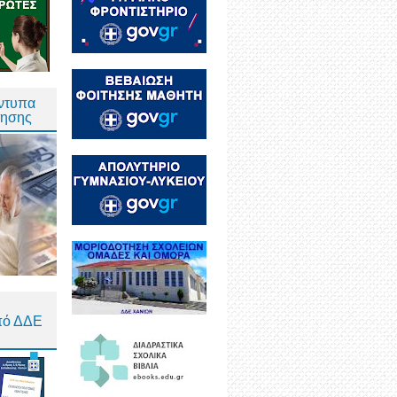
Έντυπα
τησης
πό ΔΔΕ