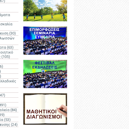
67)
)
Θέματα
ασκαλία
δευση
(30)
γλωσσών
ατα
(63)
οιητικό
ς
(105)
6)
)
)
λλαδικές
(47)
891)
ολεία
(84)
39)
ία
(53)
δευσης
(24)