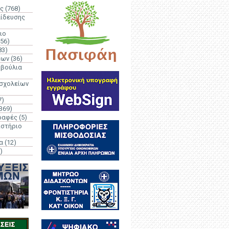
ς
(768)
αίδευσης
ιο
(56)
83)
έων
(36)
μβούλια
 σχολείων
7)
369)
ραφές
(5)
ιστήριο
α
(12)
)