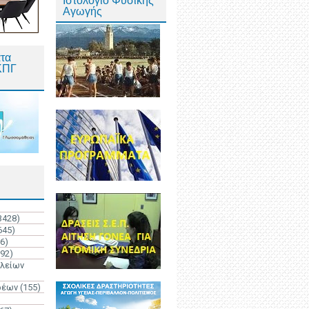
Ιστολόγιο Φυσικής
Αγωγής
τα
ΚΠΓ
3428)
645)
6)
192)
ολείων
ρέων
(155)