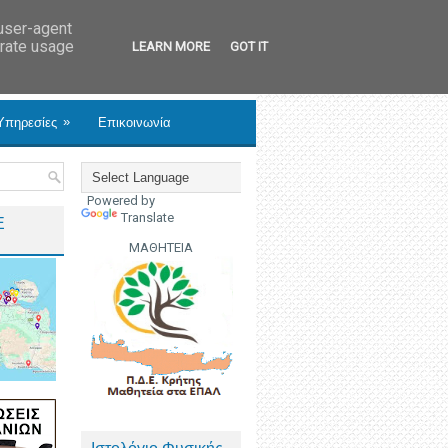
 user-agent
erate usage
LEARN MORE
GOT IT
»
Υπηρεσίες
Επικοινωνία
Powered by
Translate
Ε
ΜΑΘΗΤΕΙΑ