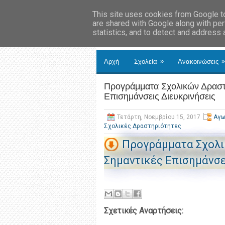
This site uses cookies from Google to 
are shared with Google along with per
statistics, and to detect and address
»
»
Αρχή
Σχολεία
Ανακοινώσεις
Προγράμματα Σχολικών Δραστ
Επισημάνσεις Διευκρινήσεις
Τετάρτη, Νοεμβρίου 15, 2017
Αγω
Σχολικές Δραστηριότητες
Προγράμματα Σχολι
Σημαντικές Επισημάνσε
Σχετικές Αναρτήσεις: