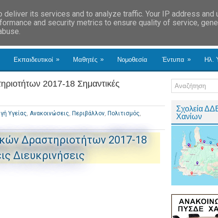
deliver its services and to analyze traffic. Your IP address and
formance and security metrics to ensure quality of service, gen
 abuse.
»
»
»
Εκπαιδευτικοί
Μαθητές
Νομοθεσία
Έντυπα
Ηλ. 
ηριοτήτων 2017-18 Σημαντικές
Σχολεία ΔΔ
γή Υγείας
,
Ανακοινώσεις
,
Περιβάλλον
,
Πολιτισμός
,
Χανίων
κών Δραστηριοτήτων 2017-18
ις Διευκρινήσεις