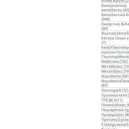
Ειδική Αγωγή
(2
Εκκλησιαστική
εκπαίδευση
(43
Εκπαιδευτικά 
(384)
Ενισχυτική Διδ
(60)
Ιδιωτική Εκπαί
Κέντρα Ξένων 
(7)
Κενά/Πλεονάσμ
Κρατικό Πιστοπ
Γλωσσομάθεια
Μαθητεία
(132)
Μεταθέσεις
(13
Μετατάξεις
(79
Νομοθεσία
(381
ΝομοθεσίαΠανε
(87)
Οικονομικά
(12)
Οργανικά κενά
ΠΥΣΔΕ
(611)
Πανελλαδικές
(
Πειραματικά σχ
Προκηρύξεις
(8
Πρότυπα Σχολε
Στελέχη εκπαί