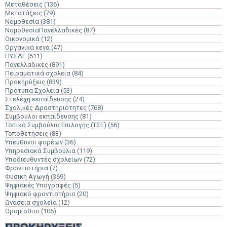
Μεταθέσεις
(136)
Μετατάξεις
(79)
Νομοθεσία
(381)
ΝομοθεσίαΠανελλαδικές
(87)
Οικονομικά
(12)
Οργανικά κενά
(47)
ΠΥΣΔΕ
(611)
Πανελλαδικές
(891)
Πειραματικά σχολεία
(84)
Προκηρύξεις
(839)
Πρότυπα Σχολεία
(53)
Στελέχη εκπαίδευσης
(24)
Σχολικές Δραστηριότητες
(768)
Σύμβουλοι εκπαίδευσης
(81)
Τοπικό Συμβούλιο Επιλογής (ΤΣΕ)
(56)
Τοποθετήσεις
(83)
Υπεύθυνοι φορέων
(36)
Υπηρεσιακά Συμβούλια
(119)
Υποδιευθυντές σχολείων
(72)
Φροντιστήρια
(7)
Φυσική Αγωγή
(369)
Ψηφιακές Υπογραφές
(5)
Ψηφιακό φροντιστήριο
(20)
Ωνάσεια σχολεία
(12)
Ωρομίσθιοι
(106)