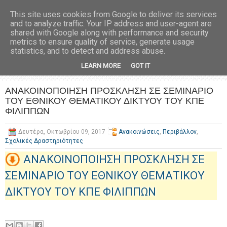
This site uses cookies from Google to deliver its services
and to analyze traffic. Your IP address and user-agent are
shared with Google along with performance and security
metrics to ensure quality of service, generate usage
statistics, and to detect and address abuse.
LEARN MORE
GOT IT
ΑΝΑΚΟΙΝΟΠΟΙΗΣΗ ΠΡΟΣΚΛΗΣΗ ΣΕ ΣΕΜΙΝΑΡΙΟ
ΤΟΥ ΕΘΝΙΚΟΥ ΘΕΜΑΤΙΚΟΥ ΔΙΚΤΥΟΥ ΤΟΥ ΚΠΕ
ΦΙΛΙΠΠΩΝ
Δευτέρα, Οκτωβρίου 09, 2017
Ανακοινώσεις
,
Περιβάλλον
,
Σχολικές Δραστηριότητες
ΑΝΑΚΟΙΝΟΠΟΙΗΣΗ ΠΡΟΣΚΛΗΣΗ ΣΕ
ΣΕΜΙΝΑΡΙΟ ΤΟΥ ΕΘΝΙΚΟΥ ΘΕΜΑΤΙΚΟΥ
ΔΙΚΤΥΟΥ ΤΟΥ ΚΠΕ ΦΙΛΙΠΠΩΝ