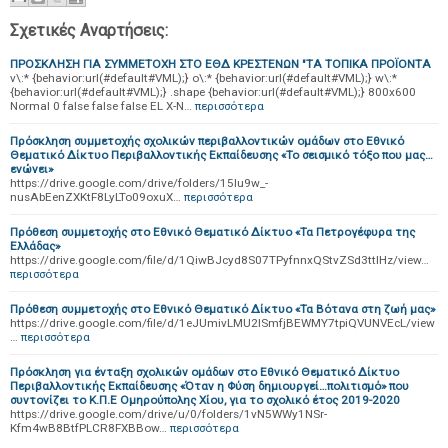
Σχετικές Αναρτήσεις:
ΠΡΟΣΚΛΗΣΗ ΓΙΑ ΣΥΜΜΕΤΟΧΗ ΣΤΟ ΕΘΔ ΚΡΕΣΤΕΝΩΝ "ΤΑ ΤΟΠΙΚΑ ΠΡΟΪΟΝΤΑ
v\:* {behavior:url(#default#VML);} o\:* {behavior:url(#default#VML);} w\:*
{behavior:url(#default#VML);} .shape {behavior:url(#default#VML);} 800x600
Normal 0 false false false EL X-N…
περισσότερα
Πρόσκληση συμμετοχής σχολικών περιβαλλοντικών ομάδων στο Εθνικό
Θεματικό Δίκτυο Περιβαλλοντικής Εκπαίδευσης «Το σεισμικό τόξο που μας…
ενώνει»
https://drive.google.com/drive/folders/15lu9w_-
nusAbEenZXKtF8LyLTo09oxuX…
περισσότερα
Πρόθεση συμμετοχής στο Εθνικό Θεματικό Δίκτυο «Τα Πετρογέφυρα της
Ελλάδας»
https://drive.google.com/file/d/1QiwBJcyd8S07TPyfnnxQStvZSd3ttIHz/view…
περισσότερα
Πρόθεση συμμετοχής στο Εθνικό Θεματικό Δίκτυο «Τα Βότανα στη ζωή μας»
https://drive.google.com/file/d/1eJUmivLMU2ISmfjBEWMY7tpiQVUNVEcL/view
…
περισσότερα
Πρόσκληση για ένταξη σχολικών ομάδων στο Εθνικό Θεματικό Δίκτυο
Περιβαλλοντικής Εκπαίδευσης «Όταν η Φύση δημιουργεί…πολιτισμό» που
συντονίζει το Κ.Π.Ε Ομηρούπολης Χίου, για το σχολικό έτος 2019-2020
https://drive.google.com/drive/u/0/folders/1vN5WWy1NSr-
Kfm4wB8BtfPLCR8FXBBow…
περισσότερα