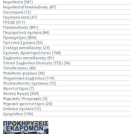
Νομοθεσία
(381)
ΝομοθεσίαΠανελλαδικές
(87)
Οικονομικά
(12)
Οργανικά κενά
(47)
ΠΥΣΔΕ
(611)
Πανελλαδικές
(891)
Πειραματικά σχολεία
(84)
Προκηρύξεις
(839)
Πρότυπα Σχολεία
(53)
Στελέχη εκπαίδευσης
(24)
Σχολικές Δραστηριότητες
(768)
Σύμβουλοι εκπαίδευσης
(81)
Τοπικό Συμβούλιο Επιλογής (ΤΣΕ)
(56)
Τοποθετήσεις
(83)
Υπεύθυνοι φορέων
(36)
Υπηρεσιακά Συμβούλια
(119)
Υποδιευθυντές σχολείων
(72)
Φροντιστήρια
(7)
Φυσική Αγωγή
(369)
Ψηφιακές Υπογραφές
(5)
Ψηφιακό φροντιστήριο
(20)
Ωνάσεια σχολεία
(12)
Ωρομίσθιοι
(106)