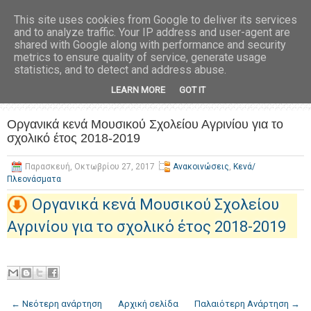
This site uses cookies from Google to deliver its services
and to analyze traffic. Your IP address and user-agent are
shared with Google along with performance and security
metrics to ensure quality of service, generate usage
statistics, and to detect and address abuse.
LEARN MORE
GOT IT
Οργανικά κενά Μουσικού Σχολείου Αγρινίου για το
σχολικό έτος 2018-2019
Παρασκευή, Οκτωβρίου 27, 2017
Ανακοινώσεις
,
Κενά/
Πλεονάσματα
Οργανικά κενά Μουσικού Σχολείου
Αγρινίου για το σχολικό έτος 2018-2019
← Νεότερη ανάρτηση
Αρχική σελίδα
Παλαιότερη Ανάρτηση →