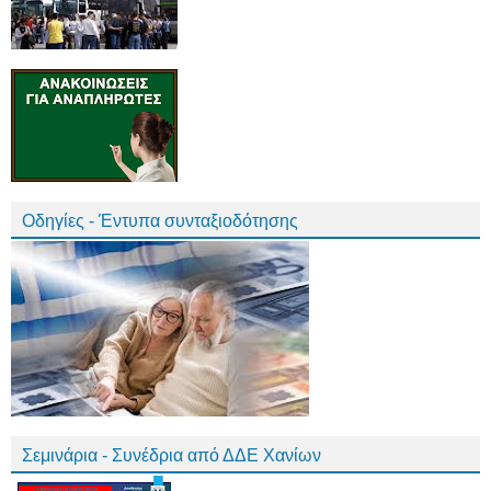
Οδηγίες - Έντυπα συνταξιοδότησης
Σεμινάρια - Συνέδρια από ΔΔΕ Χανίων