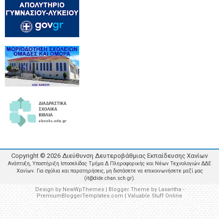
Copyright ©
2026
Διεύθυνση Δευτεροβάθμιας Εκπαίδευσης Χανίων
Ανάπτυξη, Υποστήριξη Ιστοσελίδας Τμήμα Δ Πληροφορικής και Νέων Τεχνολογιών ΔΔΕ
Χανίων. Για σχόλια και παρατηρήσεις, μη διστάσετε να επικοινωνήσετε μαζί μας
(it@dide.chan.sch.gr).
Design by
NewWpThemes
| Blogger Theme by
Lasantha
-
PremiumBloggerTemplates.com
|
Valuable Stuff Online