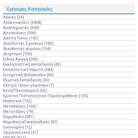
Χρήσιμες Κατηγορίες
Άδειες
(24)
Ανακοινώσεις
(3428)
Αναπληρωτές
(645)
Αποσπάσεις
(594)
Δελτία Τύπου
(192)
Διευθυντές Σχολείων
(183)
Διευθυντές φορέων
(154)
Διορισμοί
(195)
Ειδική Αγωγή
(266)
Εκκλησιαστική εκπαίδευση
(43)
Εκπαιδευτικά Θέματα
(384)
Ενισχυτική Διδασκαλία
(60)
Ιδιωτική Εκπαίδευση
(30)
Κέντρα Ξένων γλωσσών
(7)
Κενά/Πλεονάσματα
(63)
Κρατικό Πιστοποιητικό Γλωσσομάθειας
(105)
Μαθητεία
(132)
Μεταθέσεις
(136)
Μετατάξεις
(79)
Νομοθεσία
(381)
ΝομοθεσίαΠανελλαδικές
(87)
Οικονομικά
(12)
Οργανικά κενά
(47)
ΠΥΣΔΕ
(611)