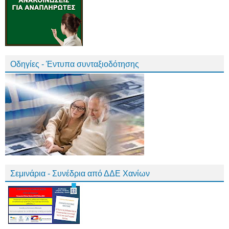
Οδηγίες - Έντυπα συνταξιοδότησης
Σεμινάρια - Συνέδρια από ΔΔΕ Χανίων