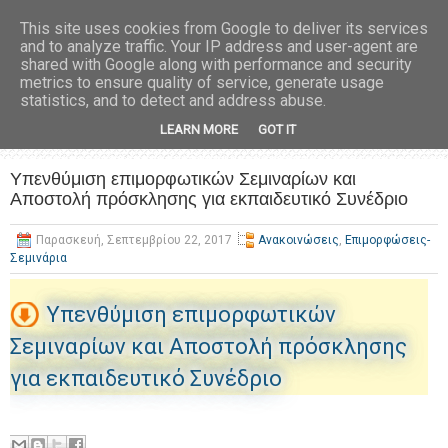
This site uses cookies from Google to deliver its services
and to analyze traffic. Your IP address and user-agent are
shared with Google along with performance and security
metrics to ensure quality of service, generate usage
statistics, and to detect and address abuse.
LEARN MORE
GOT IT
Υπενθύμιση επιμορφωτικών Σεμιναρίων και
Αποστολή πρόσκλησης για εκπαιδευτικό Συνέδριο
Παρασκευή, Σεπτεμβρίου 22, 2017
Ανακοινώσεις
,
Επιμορφώσεις-
Σεμινάρια
Υπενθύμιση επιμορφωτικών
Σεμιναρίων και Αποστολή πρόσκλησης
για εκπαιδευτικό Συνέδριο