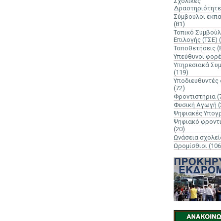
Σχολικές
Δραστηριότητε
Σύμβουλοι εκπ
(81)
Τοπικό Συμβούλ
Επιλογής (ΤΣΕ)
Τοποθετήσεις
(
Υπεύθυνοι φορ
Υπηρεσιακά Συ
(119)
Υποδιευθυντές
(72)
Φροντιστήρια
(
Φυσική Αγωγή
(
Ψηφιακές Υπογ
Ψηφιακό φροντ
(20)
Ωνάσεια σχολεί
Ωρομίσθιοι
(106