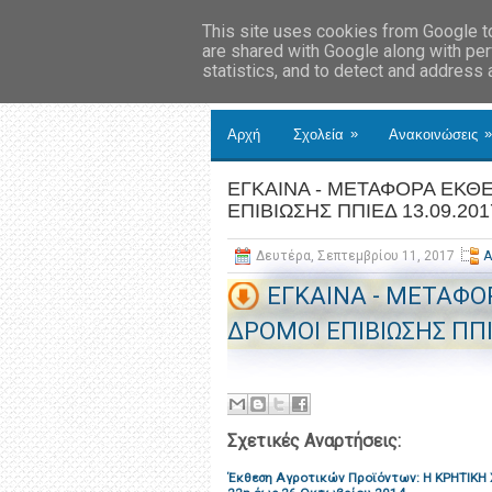
This site uses cookies from Google to 
are shared with Google along with per
statistics, and to detect and address
»
»
Αρχή
Σχολεία
Ανακοινώσεις
ΕΓΚΑΙΝΑ - ΜΕΤΑΦΟΡΑ ΕΚΘΕ
ΕΠΙΒΙΩΣΗΣ ΠΠΙΕΔ 13.09.201
Δευτέρα, Σεπτεμβρίου 11, 2017
Α
ΕΓΚΑΙΝΑ - ΜΕΤΑΦΟ
ΔΡΟΜΟΙ ΕΠΙΒΙΩΣΗΣ ΠΠΙ
Σχετικές Αναρτήσεις:
Έκθεση Αγροτικών Προϊόντων: Η ΚΡΗΤΙΚΗ Χ