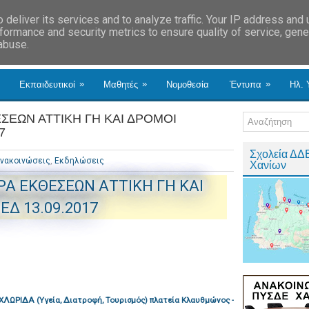
deliver its services and to analyze traffic. Your IP address and
formance and security metrics to ensure quality of service, gen
 abuse.
»
»
»
Εκπαιδευτικοί
Μαθητές
Νομοθεσία
Έντυπα
Ηλ. 
ΣΕΩΝ ΑΤΤΙΚΗ ΓΗ ΚΑΙ ΔΡΟΜΟΙ
7
Σχολεία ΔΔ
νακοινώσεις
,
Εκδηλώσεις
Χανίων
ΡΑ ΕΚΘΕΣΕΩΝ ΑΤΤΙΚΗ ΓΗ ΚΑΙ
ΕΔ 13.09.2017
ΛΩΡΙΔΑ (Υγεία, Διατροφή, Τουρισμός) πλατεία Κλαυθμώνος -