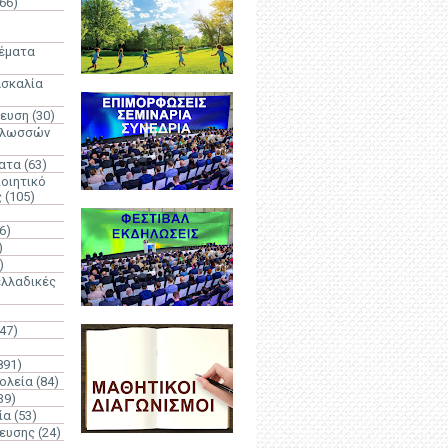
66)
)
Θέματα
ασκαλία
δευση
(30)
γλωσσών
ατα
(63)
οιητικό
ς
(105)
6)
)
)
λλαδικές
(47)
891)
ολεία
(84)
39)
ία
(53)
δευσης
(24)