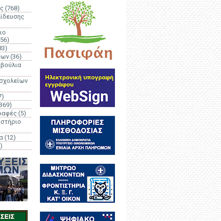
ς
(768)
αίδευσης
ιο
(56)
83)
έων
(36)
μβούλια
 σχολείων
7)
369)
ραφές
(5)
ιστήριο
α
(12)
)