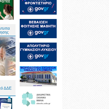
Έντυπα
τησης
πό ΔΔΕ