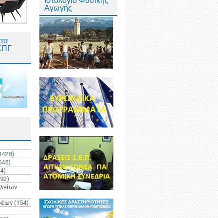
Ιστολόγιο Φυσικής
Αγωγής
τα
ΚΠΓ
3428)
645)
4)
192)
ολείων
ρέων
(154)