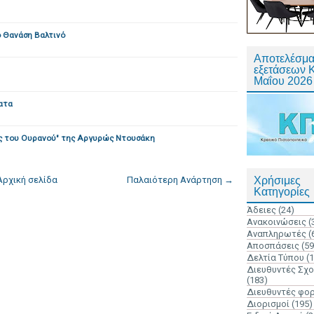
ό Θανάση Βαλτινό
Αποτελέσμα
εξετάσεων 
Μαΐου 2026
ατα
ες του Ουρανού" της Αργυρώς Ντουσάκη
Αρχική σελίδα
Παλαιότερη Ανάρτηση →
Χρήσιμες
Κατηγορίες
Άδειες
(24)
Ανακοινώσεις
(
Αναπληρωτές
(
Αποσπάσεις
(59
Δελτία Τύπου
(
Διευθυντές Σχ
(183)
Διευθυντές φο
Διορισμοί
(195)