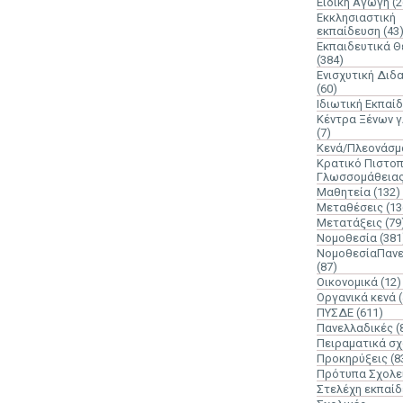
Ειδική Αγωγή
(2
Εκκλησιαστική
εκπαίδευση
(43
Εκπαιδευτικά 
(384)
Ενισχυτική Διδ
(60)
Ιδιωτική Εκπαί
Κέντρα Ξένων 
(7)
Κενά/Πλεονάσμ
Κρατικό Πιστοπ
Γλωσσομάθεια
Μαθητεία
(132)
Μεταθέσεις
(13
Μετατάξεις
(79
Νομοθεσία
(381
ΝομοθεσίαΠανε
(87)
Οικονομικά
(12)
Οργανικά κενά
ΠΥΣΔΕ
(611)
Πανελλαδικές
(
Πειραματικά σχ
Προκηρύξεις
(8
Πρότυπα Σχολε
Στελέχη εκπαί