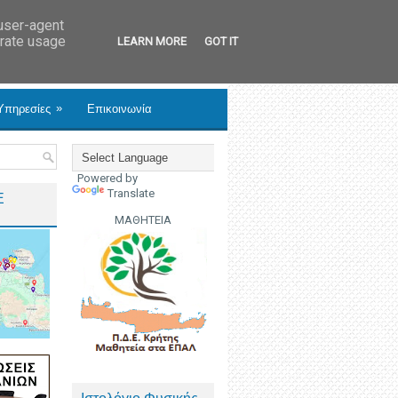
 user-agent
erate usage
LEARN MORE
GOT IT
»
Υπηρεσίες
Επικοινωνία
Powered by
Translate
Ε
ΜΑΘΗΤΕΙΑ