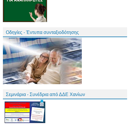
Οδηγίες - Έντυπα συνταξιοδότησης
Σεμινάρια - Συνέδρια από ΔΔΕ Χανίων