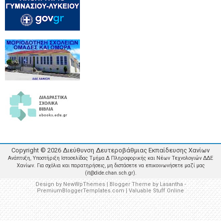
Copyright ©
2026
Διεύθυνση Δευτεροβάθμιας Εκπαίδευσης Χανίων
Ανάπτυξη, Υποστήριξη Ιστοσελίδας Τμήμα Δ Πληροφορικής και Νέων Τεχνολογιών ΔΔΕ
Χανίων. Για σχόλια και παρατηρήσεις, μη διστάσετε να επικοινωνήσετε μαζί μας
(it@dide.chan.sch.gr).
Design by
NewWpThemes
| Blogger Theme by
Lasantha
-
PremiumBloggerTemplates.com
|
Valuable Stuff Online