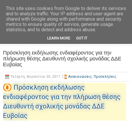
This site uses cookies from Google to deliver its services
and to analyze traffic. Your IP address and user-agent are
shared with Google along with performance and security
metrics to ensure quality of service, generate usage
statistics, and to detect and address abuse.
LEARN MORE
GOT IT
Πρόσκληση εκδήλωσης ενδιαφέροντος για την
πλήρωση θέσης Διευθυντή σχολικής μονάδας ΔΔΕ
Ευβοίας
Τετάρτη, Αυγούστου 30, 2017
Ανακοινώσεις
,
Προσκλήσεις
Πρόσκληση εκδήλωσης
ενδιαφέροντος για την πλήρωση θέσης
Διευθυντή σχολικής μονάδας ΔΔΕ
Ευβοίας