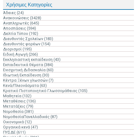
Χρήσιμες Κατηγορίες
Άδειες
(24)
Ανακοινώσεις
(3428)
Αναπληρωτές
(645)
Αποσπάσεις
(594)
Δελτία Τύπου
(192)
Διευθυντές Σχολείων
(183)
Διευθυντές φορέων
(154)
Διορισμοί
(195)
Ειδική Αγωγή
(266)
Εκκλησιαστική εκπαίδευση
(43)
Εκπαιδευτικά Θέματα
(384)
Ενισχυτική Διδασκαλία
(60)
Ιδιωτική Εκπαίδευση
(30)
Κέντρα Ξένων γλωσσών
(7)
Κενά/Πλεονάσματα
(63)
Κρατικό Πιστοποιητικό Γλωσσομάθειας
(105)
Μαθητεία
(132)
Μεταθέσεις
(136)
Μετατάξεις
(79)
Νομοθεσία
(381)
ΝομοθεσίαΠανελλαδικές
(87)
Οικονομικά
(12)
Οργανικά κενά
(47)
ΠΥΣΔΕ
(611)