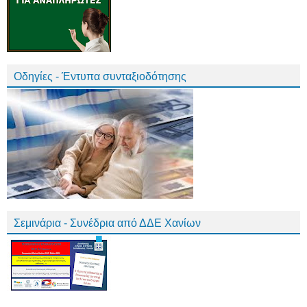
Οδηγίες - Έντυπα συνταξιοδότησης
Σεμινάρια - Συνέδρια από ΔΔΕ Χανίων