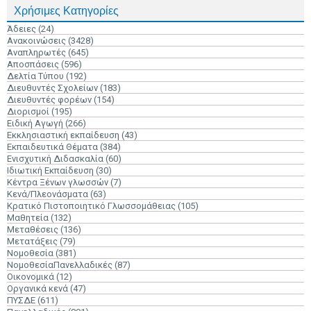
Χρήσιμες Κατηγορίες
Άδειες
(24)
Ανακοινώσεις
(3428)
Αναπληρωτές
(645)
Αποσπάσεις
(596)
Δελτία Τύπου
(192)
Διευθυντές Σχολείων
(183)
Διευθυντές φορέων
(154)
Διορισμοί
(195)
Ειδική Αγωγή
(266)
Εκκλησιαστική εκπαίδευση
(43)
Εκπαιδευτικά Θέματα
(384)
Ενισχυτική Διδασκαλία
(60)
Ιδιωτική Εκπαίδευση
(30)
Κέντρα Ξένων γλωσσών
(7)
Κενά/Πλεονάσματα
(63)
Κρατικό Πιστοποιητικό Γλωσσομάθειας
(105)
Μαθητεία
(132)
Μεταθέσεις
(136)
Μετατάξεις
(79)
Νομοθεσία
(381)
ΝομοθεσίαΠανελλαδικές
(87)
Οικονομικά
(12)
Οργανικά κενά
(47)
ΠΥΣΔΕ
(611)