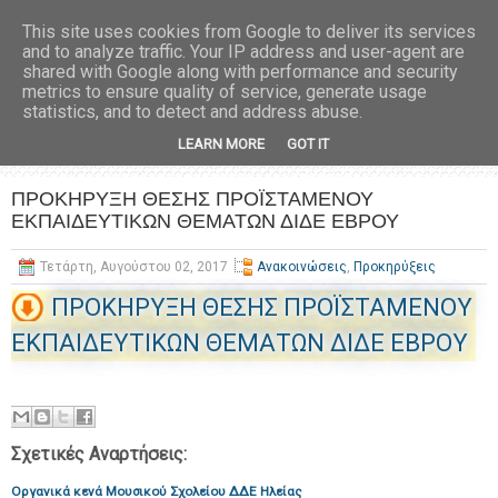
This site uses cookies from Google to deliver its services
and to analyze traffic. Your IP address and user-agent are
shared with Google along with performance and security
metrics to ensure quality of service, generate usage
statistics, and to detect and address abuse.
LEARN MORE
GOT IT
ΠΡΟΚΗΡΥΞΗ ΘΕΣΗΣ ΠΡΟΪΣΤΑΜΕΝΟΥ
ΕΚΠΑΙΔΕΥΤΙΚΩΝ ΘΕΜΑΤΩΝ ΔΙΔΕ ΕΒΡΟΥ
Τετάρτη, Αυγούστου 02, 2017
Ανακοινώσεις
,
Προκηρύξεις
ΠΡΟΚΗΡΥΞΗ ΘΕΣΗΣ ΠΡΟΪΣΤΑΜΕΝΟΥ
ΕΚΠΑΙΔΕΥΤΙΚΩΝ ΘΕΜΑΤΩΝ ΔΙΔΕ ΕΒΡΟΥ
Σχετικές Αναρτήσεις:
Οργανικά κενά Μουσικού Σχολείου ΔΔΕ Ηλείας