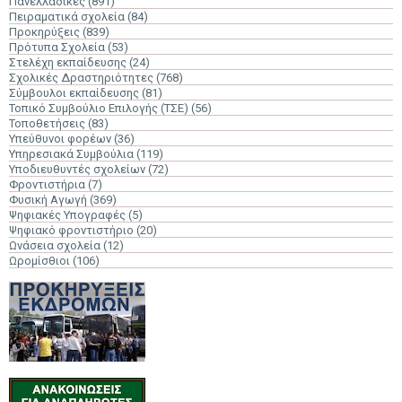
Πανελλαδικές
(891)
Πειραματικά σχολεία
(84)
Προκηρύξεις
(839)
Πρότυπα Σχολεία
(53)
Στελέχη εκπαίδευσης
(24)
Σχολικές Δραστηριότητες
(768)
Σύμβουλοι εκπαίδευσης
(81)
Τοπικό Συμβούλιο Επιλογής (ΤΣΕ)
(56)
Τοποθετήσεις
(83)
Υπεύθυνοι φορέων
(36)
Υπηρεσιακά Συμβούλια
(119)
Υποδιευθυντές σχολείων
(72)
Φροντιστήρια
(7)
Φυσική Αγωγή
(369)
Ψηφιακές Υπογραφές
(5)
Ψηφιακό φροντιστήριο
(20)
Ωνάσεια σχολεία
(12)
Ωρομίσθιοι
(106)