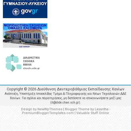
Copyright ©
2026
Διεύθυνση Δευτεροβάθμιας Εκπαίδευσης Χανίων
Ανάπτυξη, Υποστήριξη Ιστοσελίδας Τμήμα Δ Πληροφορικής και Νέων Τεχνολογιών ΔΔΕ
Χανίων. Για σχόλια και παρατηρήσεις, μη διστάσετε να επικοινωνήσετε μαζί μας
(it@dide.chan.sch.gr).
Design by
NewWpThemes
| Blogger Theme by
Lasantha
-
PremiumBloggerTemplates.com
|
Valuable Stuff Online