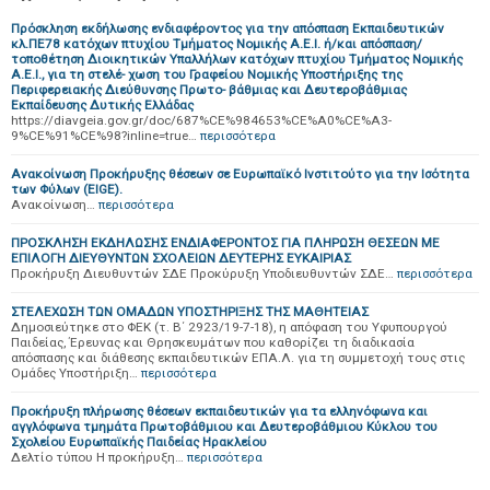
Πρόσκληση εκδήλωσης ενδιαφέροντος για την απόσπαση Εκπαιδευτικών
κλ.ΠΕ78 κατόχων πτυχίου Τμήματος Νομικής Α.Ε.Ι. ή/και απόσπαση/
τοποθέτηση Διοικητικών Υπαλλήλων κατόχων πτυχίου Τμήματος Νομικής
Α.Ε.Ι., για τη στελέ- χωση του Γραφείου Νομικής Υποστήριξης της
Περιφερειακής Διεύθυνσης Πρωτο- βάθμιας και Δευτεροβάθμιας
Εκπαίδευσης Δυτικής Ελλάδας
https://diavgeia.gov.gr/doc/687%CE%984653%CE%A0%CE%A3-
9%CE%91%CE%98?inline=true…
περισσότερα
Ανακοίνωση Προκήρυξης θέσεων σε Ευρωπαϊκό Ινστιτούτο για την Ισότητα
των Φύλων (EIGE).
Ανακοίνωση…
περισσότερα
ΠΡΟΣΚΛΗΣΗ ΕΚΔΗΛΩΣΗΣ ΕΝΔΙΑΦΕΡΟΝΤΟΣ ΓΙΑ ΠΛΗΡΩΣΗ ΘΕΣΕΩΝ ΜΕ
ΕΠΙΛΟΓΗ ΔΙΕΥΘΥΝΤΩΝ ΣΧΟΛΕΙΩΝ ΔΕΥΤΕΡΗΣ ΕΥΚΑΙΡΙΑΣ
Προκήρυξη Διευθυντών ΣΔΕ Προκύρυξη Υποδιευθυντών ΣΔΕ…
περισσότερα
ΣΤΕΛΕΧΩΣΗ ΤΩΝ ΟΜΑΔΩΝ ΥΠΟΣΤΗΡΙΞΗΣ ΤΗΣ ΜΑΘΗΤΕΙΑΣ
Δημοσιεύτηκε στο ΦΕΚ (τ. Β΄ 2923/19-7-18), η απόφαση του Υφυπουργού
Παιδείας, Έρευνας και Θρησκευμάτων που καθορίζει τη διαδικασία
απόσπασης και διάθεσης εκπαιδευτικών ΕΠΑ.Λ. για τη συμμετοχή τους στις
Ομάδες Υποστήριξη…
περισσότερα
Προκήρυξη πλήρωσης θέσεων εκπαιδευτικών για τα ελληνόφωνα και
αγγλόφωνα τμημάτα Πρωτοβάθμιου και Δευτεροβάθμιου Κύκλου του
Σχολείου Ευρωπαϊκής Παιδείας Ηρακλείου
Δελτίο τύπου Η προκήρυξη…
περισσότερα