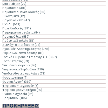
Μετατάξεις
(79)
Νομοθεσία
(381)
ΝομοθεσίαΠανελλαδικές
(87)
Οικονομικά
(12)
Οργανικά κενά
(47)
ΠΥΣΔΕ
(611)
Πανελλαδικές
(891)
Πειραματικά σχολεία
(84)
Προκηρύξεις
(839)
Πρότυπα Σχολεία
(53)
Στελέχη εκπαίδευσης
(24)
Σχολικές Δραστηριότητες
(768)
Σύμβουλοι εκπαίδευσης
(81)
Τοπικό Συμβούλιο Επιλογής (ΤΣΕ)
(57)
Τοποθετήσεις
(83)
Υπεύθυνοι φορέων
(36)
Υπηρεσιακά Συμβούλια
(119)
Υποδιευθυντές σχολείων
(73)
Φροντιστήρια
(7)
Φυσική Αγωγή
(369)
Ψηφιακές Υπογραφές
(5)
Ψηφιακό φροντιστήριο
(20)
Ωνάσεια σχολεία
(12)
Ωρομίσθιοι
(106)