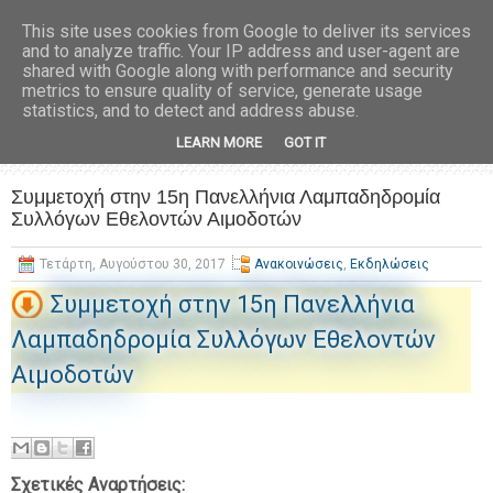
This site uses cookies from Google to deliver its services
and to analyze traffic. Your IP address and user-agent are
shared with Google along with performance and security
metrics to ensure quality of service, generate usage
statistics, and to detect and address abuse.
LEARN MORE
GOT IT
Συμμετοχή στην 15η Πανελλήνια Λαμπαδηδρομία
Συλλόγων Εθελοντών Αιμοδοτών
Τετάρτη, Αυγούστου 30, 2017
Ανακοινώσεις
,
Εκδηλώσεις
Συμμετοχή στην 15η Πανελλήνια
Λαμπαδηδρομία Συλλόγων Εθελοντών
Αιμοδοτών
Σχετικές Αναρτήσεις: