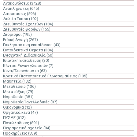
Ανακοινώσεις
(3428)
Αναπληρωτές
(645)
Αποσπάσεις
(596)
Δελτία Τύπου
(192)
Διευθυντές Σχολείων
(184)
Διευθυντές φορέων
(155)
Διορισμοί
(195)
Ειδική Αγωγή
(267)
Εκκλησιαστική εκπαίδευση
(43)
Εκπαιδευτικά Θέματα
(384)
Ενισχυτική Διδασκαλία
(60)
Ιδιωτική Εκπαίδευση
(30)
Κέντρα Ξένων γλωσσών
(7)
Κενά/Πλεονάσματα
(63)
Κρατικό Πιστοποιητικό Γλωσσομάθειας
(105)
Μαθητεία
(132)
Μεταθέσεις
(136)
Μετατάξεις
(79)
Νομοθεσία
(381)
ΝομοθεσίαΠανελλαδικές
(87)
Οικονομικά
(12)
Οργανικά κενά
(47)
ΠΥΣΔΕ
(612)
Πανελλαδικές
(891)
Πειραματικά σχολεία
(84)
Προκηρύξεις
(839)