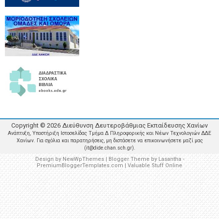
Copyright ©
2026
Διεύθυνση Δευτεροβάθμιας Εκπαίδευσης Χανίων
Ανάπτυξη, Υποστήριξη Ιστοσελίδας Τμήμα Δ Πληροφορικής και Νέων Τεχνολογιών ΔΔΕ
Χανίων. Για σχόλια και παρατηρήσεις, μη διστάσετε να επικοινωνήσετε μαζί μας
(it@dide.chan.sch.gr).
Design by
NewWpThemes
| Blogger Theme by
Lasantha
-
PremiumBloggerTemplates.com
|
Valuable Stuff Online