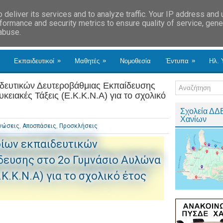
deliver its services and to analyze traffic. Your IP address and
formance and security metrics to ensure quality of service, gen
 abuse.
»
»
»
Εκπαιδευτικοί
Μαθητές
Νομοθεσία
Έντυπα
Ηλ. 
ευτικών Δευτεροβάθμιας Εκπαίδευσης
κειακές Τάξεις (Ε.Κ.Κ.Ν.Α) για το σχολικό
Σχολεία ΔΔ
Χανίων
νώσεις
,
Αποσπάσεις
,
Προσκλήσεις
ίων εκπαιδευτικών
δευσης στο 2ο Γυμνάσιο Αυλώνα
.Κ.Κ.Ν.Α) για το σχολικό έτος