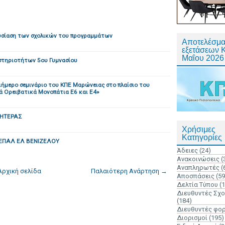
ουσίαση των σχολικών του προγραμμάτων
Αποτελέσμα
εξετάσεων 
Μαΐου 2026
τηριοτήτων 5ου Γυμνασίου
ιήμερο σεμινάριο του ΚΠΕ Μαρώνειας στο πλαίσιο του
 Ορειβατικά Μονοπάτια Ε6 και Ε4»
ΜΗΤΕΡΑΣ
Χρήσιμες
Κατηγορίες
ο ΕΠΑΛ ΕΛ ΒΕΝΙΖΕΛΟΥ
Άδειες
(24)
Ανακοινώσεις
(
Αναπληρωτές
(
Αρχική σελίδα
Παλαιότερη Ανάρτηση →
Αποσπάσεις
(59
Δελτία Τύπου
(
Διευθυντές Σχ
(184)
Διευθυντές φο
Διορισμοί
(195)