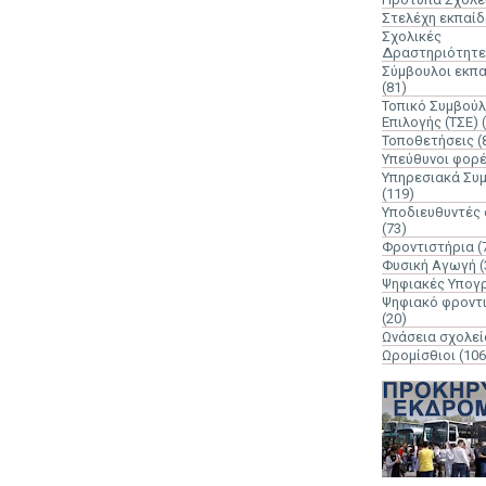
Στελέχη εκπαί
Σχολικές
Δραστηριότητε
Σύμβουλοι εκπ
(81)
Τοπικό Συμβούλ
Επιλογής (ΤΣΕ)
Τοποθετήσεις
(
Υπεύθυνοι φορ
Υπηρεσιακά Συ
(119)
Υποδιευθυντές
(73)
Φροντιστήρια
(
Φυσική Αγωγή
(
Ψηφιακές Υπογ
Ψηφιακό φροντ
(20)
Ωνάσεια σχολεί
Ωρομίσθιοι
(106