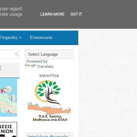
 user-agent
erate usage
LEARN MORE
GOT IT
»
Υπηρεσίες
Επικοινωνία
Powered by
Translate
Ε
ΜΑΘΗΤΕΙΑ