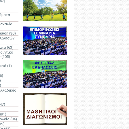
67)
)
Θέματα
ασκαλία
δευση
(30)
γλωσσών
ατα
(63)
οιητικό
ς
(105)
Κενά
(1)
6)
)
)
λλαδικές
(47)
891)
ολεία
(84)
39)
ία
(53)