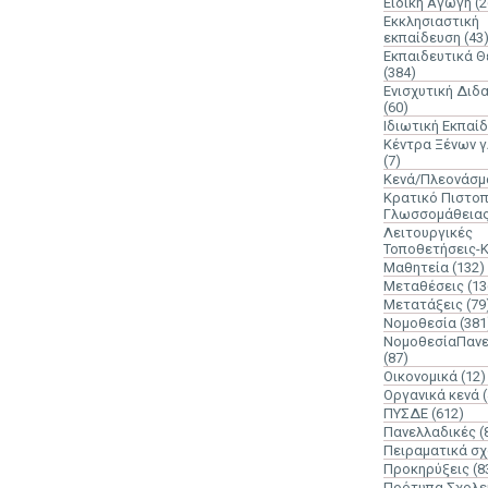
Ειδική Αγωγή
(2
Εκκλησιαστική
εκπαίδευση
(43
Εκπαιδευτικά 
(384)
Ενισχυτική Διδ
(60)
Ιδιωτική Εκπαί
Κέντρα Ξένων 
(7)
Κενά/Πλεονάσμ
Κρατικό Πιστοπ
Γλωσσομάθεια
Λειτουργικές
Τοποθετήσεις-
Μαθητεία
(132)
Μεταθέσεις
(13
Μετατάξεις
(79
Νομοθεσία
(381
ΝομοθεσίαΠανε
(87)
Οικονομικά
(12)
Οργανικά κενά
ΠΥΣΔΕ
(612)
Πανελλαδικές
(
Πειραματικά σχ
Προκηρύξεις
(8
Πρότυπα Σχολε