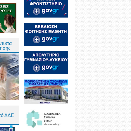
Έντυπα
τησης
πό ΔΔΕ