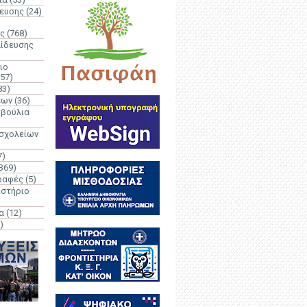
δευσης
(24)
ς
(768)
αίδευσης
ιο
(57)
83)
έων
(36)
μβούλια
 σχολείων
7)
369)
ραφές
(5)
ιστήριο
α
(12)
)