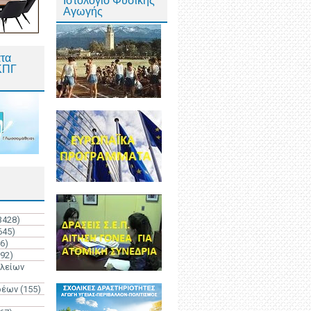
Ιστολόγιο Φυσικής
Αγωγής
τα
ΚΠΓ
3428)
645)
6)
192)
ολείων
ρέων
(155)