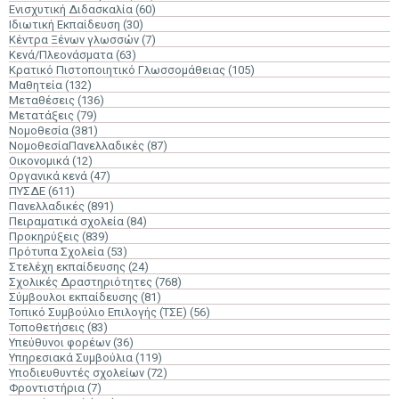
Ενισχυτική Διδασκαλία
(60)
Ιδιωτική Εκπαίδευση
(30)
Κέντρα Ξένων γλωσσών
(7)
Κενά/Πλεονάσματα
(63)
Κρατικό Πιστοποιητικό Γλωσσομάθειας
(105)
Μαθητεία
(132)
Μεταθέσεις
(136)
Μετατάξεις
(79)
Νομοθεσία
(381)
ΝομοθεσίαΠανελλαδικές
(87)
Οικονομικά
(12)
Οργανικά κενά
(47)
ΠΥΣΔΕ
(611)
Πανελλαδικές
(891)
Πειραματικά σχολεία
(84)
Προκηρύξεις
(839)
Πρότυπα Σχολεία
(53)
Στελέχη εκπαίδευσης
(24)
Σχολικές Δραστηριότητες
(768)
Σύμβουλοι εκπαίδευσης
(81)
Τοπικό Συμβούλιο Επιλογής (ΤΣΕ)
(56)
Τοποθετήσεις
(83)
Υπεύθυνοι φορέων
(36)
Υπηρεσιακά Συμβούλια
(119)
Υποδιευθυντές σχολείων
(72)
Φροντιστήρια
(7)