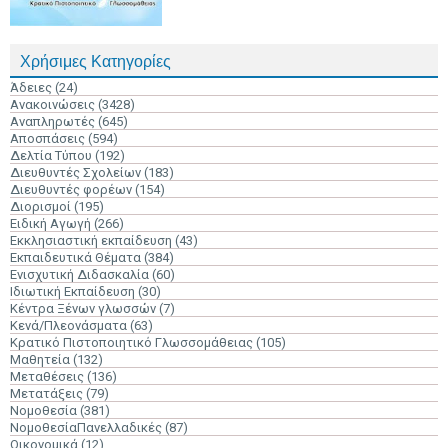
Χρήσιμες Κατηγορίες
Άδειες
(24)
Ανακοινώσεις
(3428)
Αναπληρωτές
(645)
Αποσπάσεις
(594)
Δελτία Τύπου
(192)
Διευθυντές Σχολείων
(183)
Διευθυντές φορέων
(154)
Διορισμοί
(195)
Ειδική Αγωγή
(266)
Εκκλησιαστική εκπαίδευση
(43)
Εκπαιδευτικά Θέματα
(384)
Ενισχυτική Διδασκαλία
(60)
Ιδιωτική Εκπαίδευση
(30)
Κέντρα Ξένων γλωσσών
(7)
Κενά/Πλεονάσματα
(63)
Κρατικό Πιστοποιητικό Γλωσσομάθειας
(105)
Μαθητεία
(132)
Μεταθέσεις
(136)
Μετατάξεις
(79)
Νομοθεσία
(381)
ΝομοθεσίαΠανελλαδικές
(87)
Οικονομικά
(12)