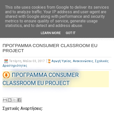
This site uses cookies from Google to deliver its services
and to analyze traffic. Your IP address and user-agent are
shared with Google along with performance and security
metrics to ensure quality of service, generate usage
statistics, and to detect and address abuse.
LEARN MORE
GOT IT
ΠΡΟΓΡΑΜΜΑ CONSUMER CLASSROOM EU
PROJECT
Τετάρτη, Μαΐου 03, 2017
Αγωγή Υγείας
,
Ανακοινώσεις
,
Σχολικές
Δραστηριότητες
ΠΡΟΓΡΑΜΜΑ CONSUMER
CLASSROOM EU PROJECT
Σχετικές Αναρτήσεις: