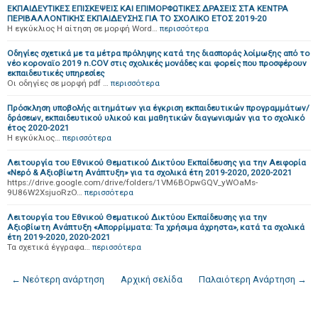
ΕΚΠΑΙΔΕΥΤΙΚΕΣ ΕΠΙΣΚΕΨΕΙΣ ΚΑΙ ΕΠΙΜΟΡΦΩΤΙΚΕΣ ΔΡΑΣΕΙΣ ΣΤΑ ΚΕΝΤΡΑ
ΠΕΡΙΒΑΛΛΟΝΤΙΚΗΣ ΕΚΠΑΙΔΕΥΣΗΣ ΓΙΑ ΤΟ ΣΧΟΛΙΚΟ ΕΤΟΣ 2019-20
Η εγκύκλιος Η αίτηση σε μορφή Word…
περισσότερα
Οδηγίες σχετικά με τα μέτρα πρόληψης κατά της διασποράς λοίμωξης από το
νέο κοροναϊο 2019 n.COV στις σχολικές μονάδες και φορείς που προσφέρουν
εκπαιδευτικές υπηρεσίες
Οι οδηγίες σε μορφή pdf …
περισσότερα
Πρόσκληση υποβολής αιτημάτων για έγκριση εκπαιδευτικών προγραμμάτων/
δράσεων, εκπαιδευτικού υλικού και μαθητικών διαγωνισμών για το σχολικό
έτος 2020-2021
Η εγκύκλιος…
περισσότερα
Λειτουργία του Εθνικού Θεματικού Δικτύου Εκπαίδευσης για την Αειφορία
«Νερό & Αξιοβίωτη Ανάπτυξη» για τα σχολικά έτη 2019-2020, 2020-2021
https://drive.google.com/drive/folders/1VM6BOpwGQV_yWOaMs-
9U86W2XsjuoRzO…
περισσότερα
Λειτουργία του Εθνικού Θεματικού Δικτύου Εκπαίδευσης για την
Αξιοβίωτη Ανάπτυξη «Απορρίμματα: Τα χρήσιμα άχρηστα», κατά τα σχολικά
έτη 2019-2020, 2020-2021
Τα σχετικά έγγραφα…
περισσότερα
← Νεότερη ανάρτηση
Αρχική σελίδα
Παλαιότερη Ανάρτηση →