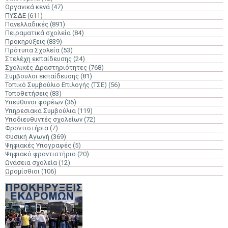
Οργανικά κενά
(47)
ΠΥΣΔΕ
(611)
Πανελλαδικές
(891)
Πειραματικά σχολεία
(84)
Προκηρύξεις
(839)
Πρότυπα Σχολεία
(53)
Στελέχη εκπαίδευσης
(24)
Σχολικές Δραστηριότητες
(768)
Σύμβουλοι εκπαίδευσης
(81)
Τοπικό Συμβούλιο Επιλογής (ΤΣΕ)
(56)
Τοποθετήσεις
(83)
Υπεύθυνοι φορέων
(36)
Υπηρεσιακά Συμβούλια
(119)
Υποδιευθυντές σχολείων
(72)
Φροντιστήρια
(7)
Φυσική Αγωγή
(369)
Ψηφιακές Υπογραφές
(5)
Ψηφιακό φροντιστήριο
(20)
Ωνάσεια σχολεία
(12)
Ωρομίσθιοι
(106)