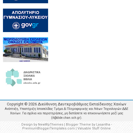
Copyright ©
2026
Διεύθυνση Δευτεροβάθμιας Εκπαίδευσης Χανίων
Ανάπτυξη, Υποστήριξη Ιστοσελίδας Τμήμα Δ Πληροφορικής και Νέων Τεχνολογιών ΔΔΕ
Χανίων. Για σχόλια και παρατηρήσεις, μη διστάσετε να επικοινωνήσετε μαζί μας
(it@dide.chan.sch.gr).
Design by
NewWpThemes
| Blogger Theme by
Lasantha
-
PremiumBloggerTemplates.com
|
Valuable Stuff Online