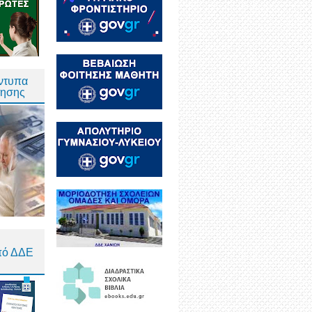
Έντυπα
τησης
πό ΔΔΕ