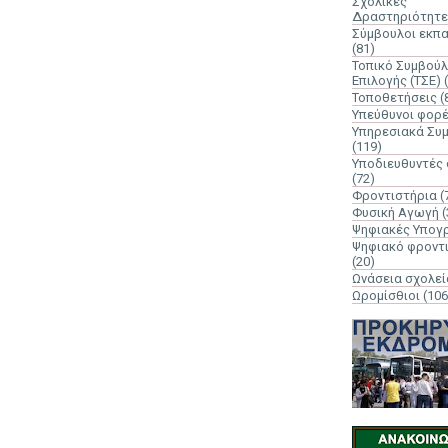
Σχολικές
Δραστηριότητε
Σύμβουλοι εκπ
(81)
Τοπικό Συμβούλ
Επιλογής (ΤΣΕ)
Τοποθετήσεις
(
Υπεύθυνοι φορ
Υπηρεσιακά Συ
(119)
Υποδιευθυντές
(72)
Φροντιστήρια
(
Φυσική Αγωγή
(
Ψηφιακές Υπογ
Ψηφιακό φροντ
(20)
Ωνάσεια σχολεί
Ωρομίσθιοι
(106