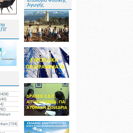
Ιστολόγιο Φυσικής
Αγωγής
τα
ΚΠΓ
3428)
645)
4)
192)
ολείων
ρέων
(154)