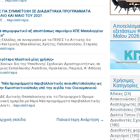
E …
περισσότερα
 ΓΙΑ ΣΥΜΜΕΤΟΧΗ ΣΕ ΔΙΑΔΙΚΤΥΑΚΑ ΠΡΟΓΡΑΜΜΑΤΑ
ΛΙΟ ΚΑΙ ΜΑΙΟ ΤΟΥ 2021
NE …
περισσότερα
Αποτελέσμα
εξετάσεων 
ε επιμορφωτικό εξ αποστάσεως σεμινάριο ΚΠΕ Μεσολογγίου
ία”
Μαΐου 2026
Ελλάδας, σε συνεργασία με τα ΠΕΚΕΣ 1ο Αττικής, 6ο
3ο Κεντρικής Μακεδονίας, Κρήτης, Πελοποννήσου, Στερεάς
ισσότερα
Λιγότερα πλαστικά μίας χρήσης»
Χανίων δια της Υπεύθυνης Σχολικών Δραστηριοτήτων, σε
μιας Εκπαίδευσης Λασιθίου, Ηρακλείου, Πειραιά, Α’ Αθήνας
ρισσότερα
Χρήσιμες
α "Νέα προγράμματα περιβαλλοντικής ευαισθητοποίησης ως
Κατηγορίες
ην Κωνσταντινούπολη υπό την αιγίδα του Οικουμενικού
Άδειες
(24)
ΔΕ Δυτικής Θεσσαλονίκης και το Πατριαρχικό Ίδρυμα
Ανακοινώσεις
(
υακή ημερίδα με θέμα:Νέα προγράμματα περιβαλλοντικής
Αναπληρωτές
(
λλοντι…
περισσότερα
Αποσπάσεις
(59
Δελτία Τύπου
(
Αρχική σελίδα
Παλαιότερη Ανάρτηση →
Διευθυντές Σχ
(183)
Διευθυντές φο
Διορισμοί
(195)