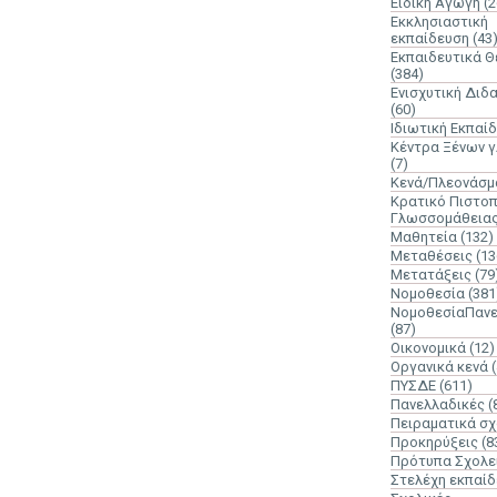
Ειδική Αγωγή
(2
Εκκλησιαστική
εκπαίδευση
(43
Εκπαιδευτικά 
(384)
Ενισχυτική Διδ
(60)
Ιδιωτική Εκπαί
Κέντρα Ξένων 
(7)
Κενά/Πλεονάσμ
Κρατικό Πιστοπ
Γλωσσομάθεια
Μαθητεία
(132)
Μεταθέσεις
(13
Μετατάξεις
(79
Νομοθεσία
(381
ΝομοθεσίαΠανε
(87)
Οικονομικά
(12)
Οργανικά κενά
ΠΥΣΔΕ
(611)
Πανελλαδικές
(
Πειραματικά σχ
Προκηρύξεις
(8
Πρότυπα Σχολε
Στελέχη εκπαί