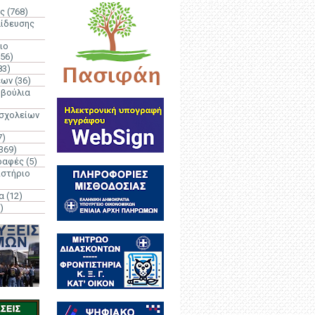
ς
(768)
αίδευσης
ιο
(56)
83)
έων
(36)
μβούλια
 σχολείων
7)
369)
ραφές
(5)
ιστήριο
α
(12)
)