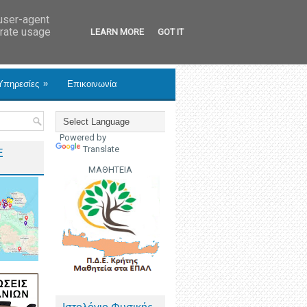
 user-agent
erate usage
LEARN MORE
GOT IT
»
Υπηρεσίες
Επικοινωνία
Powered by
Translate
Ε
ΜΑΘΗΤΕΙΑ