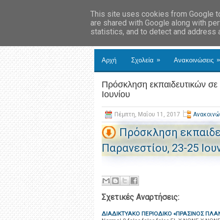
This site uses cookies from Google to 
are shared with Google along with per
statistics, and to detect and address
»
»
Αρχή
Σχολεία
Ανακοινώσεις
Πρόσκληση εκπαιδευτικών σε 
Ιουνίου
Πέμπτη, Μαΐου 11, 2017
Ανακοινώ
Πρόσκληση εκπαιδε
Παρανεστίου, 23-25 Ιου
Σχετικές Αναρτήσεις:
ΔΙΑΔΙΚΤΥΑΚΟ ΠΕΡΙΟΔΙΚΟ «ΠΡΑΣΙΝΟΣ ΠΛΑ