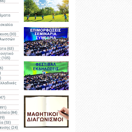
66)
)
Θέματα
ασκαλία
δευση
(30)
γλωσσών
ατα
(63)
οιητικό
ς
(105)
6)
)
)
λλαδικές
(47)
891)
ολεία
(84)
39)
ία
(53)
δευσης
(24)