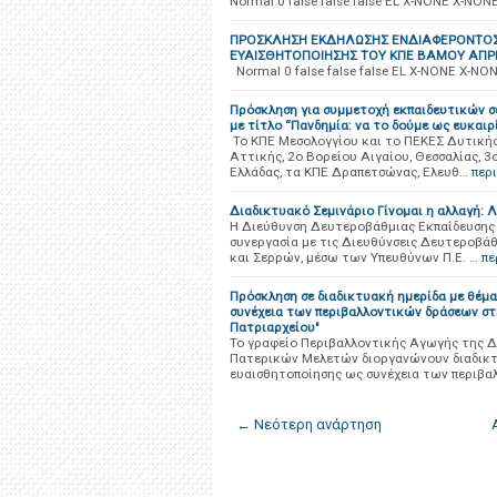
Normal 0 false false false EL X-NONE X-NON
ΠΡΟΣΚΛΗΣΗ ΕΚΔΗΛΩΣΗΣ ΕΝΔΙΑΦΕΡΟΝΤΟΣ
ΕΥΑΙΣΘΗΤΟΠΟΙΗΣΗΣ ΤΟΥ ΚΠΕ ΒΑΜΟΥ ΑΠΡΙ
Normal 0 false false false EL X-NONE X-NO
Πρόσκληση για συμμετοχή εκπαιδευτικών σ
με τίτλο “Πανδημία: να το δούμε ως ευκαιρ
Το ΚΠΕ Μεσολογγίου και το ΠΕΚΕΣ Δυτικής 
Αττικής, 2ο Βορείου Αιγαίου, Θεσσαλίας, 
Ελλάδας, τα ΚΠΕ Δραπετσώνας, Ελευθ…
περ
Διαδικτυακό Σεμινάριο Γίνομαι η αλλαγή: 
Η Διεύθυνση Δευτεροβάθμιας Εκπαίδευσης 
συνεργασία με τις Διευθύνσεις Δευτεροβάθ
και Σερρών, μέσω των Υπευθύνων Π.Ε. …
πε
Πρόσκληση σε διαδικτυακή ημερίδα με θέμ
συνέχεια των περιβαλλοντικών δράσεων στ
Πατριαρχείου"
Το γραφείο Περιβαλλοντικής Αγωγής της Δ
Πατερικών Μελετών διοργανώνουν διαδικτ
ευαισθητοποίησης ως συνέχεια των περιβα
← Νεότερη ανάρτηση