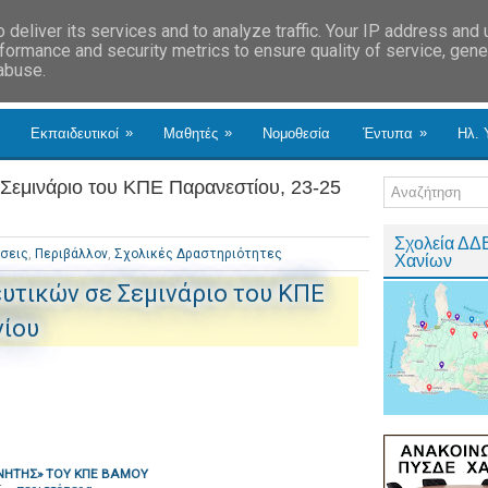
deliver its services and to analyze traffic. Your IP address and
formance and security metrics to ensure quality of service, gen
 abuse.
»
»
»
Εκπαιδευτικοί
Μαθητές
Νομοθεσία
Έντυπα
Ηλ. 
Σεμινάριο του ΚΠΕ Παρανεστίου, 23-25
Σχολεία ΔΔ
σεις
,
Περιβάλλον
,
Σχολικές Δραστηριότητες
Χανίων
υτικών σε Σεμινάριο του ΚΠΕ
νίου
ΝΗΤΗΣ» ΤΟΥ ΚΠΕ ΒΑΜΟΥ