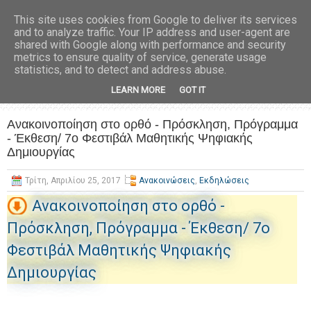
This site uses cookies from Google to deliver its services
and to analyze traffic. Your IP address and user-agent are
shared with Google along with performance and security
metrics to ensure quality of service, generate usage
statistics, and to detect and address abuse.
LEARN MORE
GOT IT
Ανακοινοποίηση στο ορθό - Πρόσκληση, Πρόγραμμα
- Έκθεση/ 7o Φεστιβάλ Μαθητικής Ψηφιακής
Δημιουργίας
Τρίτη, Απριλίου 25, 2017
Ανακοινώσεις
,
Εκδηλώσεις
Ανακοινοποίηση στο ορθό -
Πρόσκληση, Πρόγραμμα - Έκθεση/ 7o
Φεστιβάλ Μαθητικής Ψηφιακής
Δημιουργίας