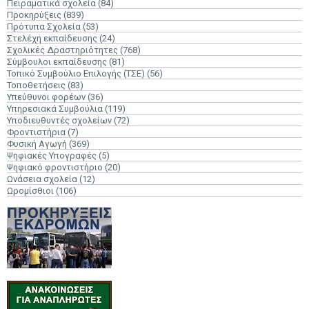
Πειραματικά σχολεία
(84)
Προκηρύξεις
(839)
Πρότυπα Σχολεία
(53)
Στελέχη εκπαίδευσης
(24)
Σχολικές Δραστηριότητες
(768)
Σύμβουλοι εκπαίδευσης
(81)
Τοπικό Συμβούλιο Επιλογής (ΤΣΕ)
(56)
Τοποθετήσεις
(83)
Υπεύθυνοι φορέων
(36)
Υπηρεσιακά Συμβούλια
(119)
Υποδιευθυντές σχολείων
(72)
Φροντιστήρια
(7)
Φυσική Αγωγή
(369)
Ψηφιακές Υπογραφές
(5)
Ψηφιακό φροντιστήριο
(20)
Ωνάσεια σχολεία
(12)
Ωρομίσθιοι
(106)