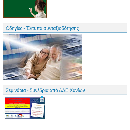
Οδηγίες - Έντυπα συνταξιοδότησης
Σεμινάρια - Συνέδρια από ΔΔΕ Χανίων