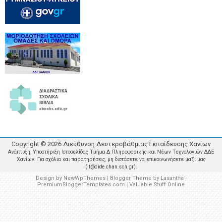
Copyright ©
2026
Διεύθυνση Δευτεροβάθμιας Εκπαίδευσης Χανίων
Ανάπτυξη, Υποστήριξη Ιστοσελίδας Τμήμα Δ Πληροφορικής και Νέων Τεχνολογιών ΔΔΕ
Χανίων. Για σχόλια και παρατηρήσεις, μη διστάσετε να επικοινωνήσετε μαζί μας
(it@dide.chan.sch.gr).
Design by
NewWpThemes
| Blogger Theme by
Lasantha
-
PremiumBloggerTemplates.com
|
Valuable Stuff Online