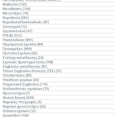
Μαθητεία
(132)
Μεταθέσεις
(136)
Μετατάξεις
(79)
Νομοθεσία
(381)
ΝομοθεσίαΠανελλαδικές
(87)
Οικονομικά
(12)
Οργανικά κενά
(47)
ΠΥΣΔΕ
(612)
Πανελλαδικές
(891)
Πειραματικά σχολεία
(84)
Προκηρύξεις
(839)
Πρότυπα Σχολεία
(53)
Στελέχη εκπαίδευσης
(24)
Σχολικές Δραστηριότητες
(768)
Σύμβουλοι εκπαίδευσης
(81)
Τοπικό Συμβούλιο Επιλογής (ΤΣΕ)
(57)
Τοποθετήσεις
(83)
Υπεύθυνοι φορέων
(36)
Υπηρεσιακά Συμβούλια
(119)
Υποδιευθυντές σχολείων
(73)
Φροντιστήρια
(7)
Φυσική Αγωγή
(369)
Ψηφιακές Υπογραφές
(5)
Ψηφιακό φροντιστήριο
(20)
Ωνάσεια σχολεία
(12)
Ωρομίσθιοι
(106)