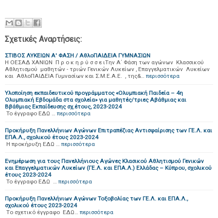
Σχετικές Αναρτήσεις:
ΣΤΙΒΟΣ ΛΥΚΕΙΩΝ Α' ΦΑΣΗ / ΑθλοΠΑΙΔΕΙΑ ΓΥΜΝΑΣΙΩΝ
Η ΟΕΣΑΔ ΧΑΝΙΩΝ Π ρ ο κ η ρ ύ σ σ ε ιTην Α΄ Φάση των αγώνων Κλασσικού
Αθλητισμού μαθητών - τριών Γενικών Λυκείων , Επαγγελματικών Λυκείων
και ΑθλοΠΑΙΔΕΙΑ Γυμνασίων και Σ.Μ.Ε.Α.Ε. , της&…
περισσότερα
Υλοποίηση εκπαιδευτικού προγράμματος «Ολυμπιακή Παιδεία – 4η
Ολυμπιακή Εβδομάδα στα σχολεία» για μαθητές/τριες Αβάθμιας και
Ββάθμιας Εκπαίδευσης σχ.έτους, 2023-2024
Το έγγραφο ΕΔΩ …
περισσότερα
Προκήρυξη Πανελλήνιων Αγώνων Επιτραπέζιας Αντισφαίρισης των ΓΕ.Λ. και
ΕΠΑ.Λ., σχολικού έτους 2023-2024
Η προκήρυξη ΕΔΩ …
περισσότερα
Ενημέρωση για τους Πανελλήνιους Αγώνες Κλασικού Αθλητισμού Γενικών
και Επαγγελματικών Λυκείων (ΓΕ.Λ. και ΕΠΑ.Λ.) Ελλάδας – Κύπρου, σχολικού
έτους 2023-2024
Το έγγραφο ΕΔΩ …
περισσότερα
Προκήρυξη Πανελλήνιων Αγώνων Τοξοβολίας των ΓΕ.Λ. και ΕΠΑ.Λ.,
σχολικού έτους 2023-2024
Tο σχετικό έγγραφο ΕΔΩ…
περισσότερα