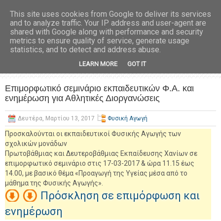
This site uses cookies from Google to deliver its services
and to analyze traffic. Your IP address and user-agent are
shared with Google along with performance and security
metrics to ensure quality of service, generate usage
statistics, and to detect and address abuse.
LEARN MORE
GOT IT
Επιμορφωτικό σεμινάριο εκπαιδευτικών Φ.Α. και
ενημέρωση για Αθλητικές Διοργανώσεις
Δευτέρα, Μαρτίου 13, 2017
Φυσική Αγωγή
Προσκαλούνται οι εκπαιδευτικοί Φυσικής Αγωγής των
σχολικών μονάδων
Πρωτοβάθμιας και Δευτεροβάθμιας Εκπαίδευσης Χανίων σε
επιμορφωτικό σεμινάριο στις 17-03-2017 & ώρα 11.15 έως
14.00, με βασικό θέμα «Προαγωγή της Υγείας μέσα από το
μάθημα της Φυσικής Αγωγής».
Πρόσκληση σε επιμόρφωση και
ενημέρωση