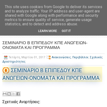
This site uses cookies from Google to deliver its services
and to analyze traffic. Your IP address and user-agent are
shared with Google along with performance and security
metrics to ensure quality of service, generate usage
statistics, and to detect and address abuse.
LEARN MORE
GOT IT
ΣΕΜΙΝΑΡΙΟ Β ΕΠΙΠΕΔΟΥ ΚΠΕ ΑΝΩΓΕΙΩΝ-
ΟΝΟΜΑΤΑ ΚΑΙ ΠΡΟΓΡΑΜΜΑ
Τετάρτη, Μαρτίου 01, 2017
Ανακοινώσεις
,
Περιβάλλον
,
Σχολικές
Δραστηριότητες
ΣΕΜΙΝΑΡΙΟ Β ΕΠΙΠΕΔΟΥ ΚΠΕ
ΑΝΩΓΕΙΩΝ-ΟΝΟΜΑΤΑ ΚΑΙ ΠΡΟΓΡΑΜΜΑ
Σχετικές Αναρτήσεις: