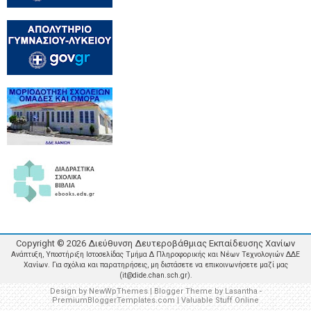
Copyright ©
2026
Διεύθυνση Δευτεροβάθμιας Εκπαίδευσης Χανίων
Ανάπτυξη, Υποστήριξη Ιστοσελίδας Τμήμα Δ Πληροφορικής και Νέων Τεχνολογιών ΔΔΕ
Χανίων. Για σχόλια και παρατηρήσεις, μη διστάσετε να επικοινωνήσετε μαζί μας
(it@dide.chan.sch.gr).
Design by
NewWpThemes
| Blogger Theme by
Lasantha
-
PremiumBloggerTemplates.com
|
Valuable Stuff Online