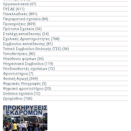
Οργανικά κενά
(47)
ΠΥΣΔΕ
(611)
Πανελλαδικές
(891)
Πειραματικά σχολεία
(84)
Προκηρύξεις
(839)
Πρότυπα Σχολεία
(53)
Στελέχη εκπαίδευσης
(24)
Σχολικές Δραστηριότητες
(768)
Σύμβουλοι εκπαίδευσης
(81)
Τοπικό Συμβούλιο Επιλογής (ΤΣΕ)
(56)
Τοποθετήσεις
(83)
Υπεύθυνοι φορέων
(36)
Υπηρεσιακά Συμβούλια
(119)
Υποδιευθυντές σχολείων
(72)
Φροντιστήρια
(7)
Φυσική Αγωγή
(369)
Ψηφιακές Υπογραφές
(5)
Ψηφιακό φροντιστήριο
(20)
Ωνάσεια σχολεία
(12)
Ωρομίσθιοι
(106)