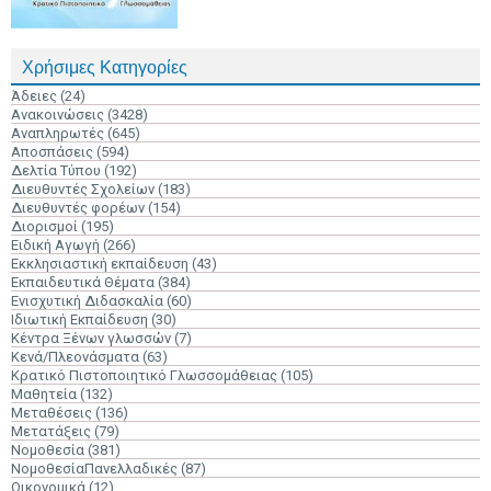
Χρήσιμες Κατηγορίες
Άδειες
(24)
Ανακοινώσεις
(3428)
Αναπληρωτές
(645)
Αποσπάσεις
(594)
Δελτία Τύπου
(192)
Διευθυντές Σχολείων
(183)
Διευθυντές φορέων
(154)
Διορισμοί
(195)
Ειδική Αγωγή
(266)
Εκκλησιαστική εκπαίδευση
(43)
Εκπαιδευτικά Θέματα
(384)
Ενισχυτική Διδασκαλία
(60)
Ιδιωτική Εκπαίδευση
(30)
Κέντρα Ξένων γλωσσών
(7)
Κενά/Πλεονάσματα
(63)
Κρατικό Πιστοποιητικό Γλωσσομάθειας
(105)
Μαθητεία
(132)
Μεταθέσεις
(136)
Μετατάξεις
(79)
Νομοθεσία
(381)
ΝομοθεσίαΠανελλαδικές
(87)
Οικονομικά
(12)