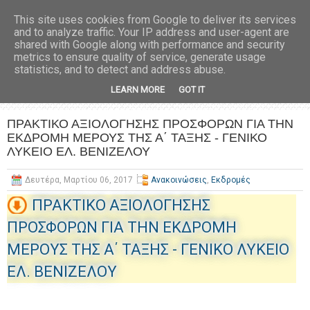
This site uses cookies from Google to deliver its services
and to analyze traffic. Your IP address and user-agent are
shared with Google along with performance and security
metrics to ensure quality of service, generate usage
statistics, and to detect and address abuse.
LEARN MORE
GOT IT
ΠΡΑΚΤΙΚΟ ΑΞΙΟΛΟΓΗΣΗΣ ΠΡΟΣΦΟΡΩΝ ΓΙΑ ΤΗΝ
ΕΚΔΡΟΜΗ ΜΕΡΟΥΣ ΤΗΣ Α΄ ΤΑΞΗΣ - ΓΕΝΙΚΟ
ΛΥΚΕΙΟ ΕΛ. ΒΕΝΙΖΕΛΟΥ
Δευτέρα, Μαρτίου 06, 2017
Ανακοινώσεις
,
Εκδρομές
ΠΡΑΚΤΙΚΟ ΑΞΙΟΛΟΓΗΣΗΣ
ΠΡΟΣΦΟΡΩΝ ΓΙΑ ΤΗΝ ΕΚΔΡΟΜΗ
ΜΕΡΟΥΣ ΤΗΣ Α΄ ΤΑΞΗΣ - ΓΕΝΙΚΟ ΛΥΚΕΙΟ
ΕΛ. ΒΕΝΙΖΕΛΟΥ