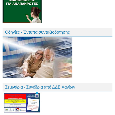
Οδηγίες - Έντυπα συνταξιοδότησης
Σεμινάρια - Συνέδρια από ΔΔΕ Χανίων