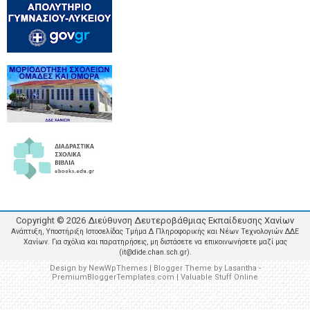
Copyright ©
2026
Διεύθυνση Δευτεροβάθμιας Εκπαίδευσης Χανίων
Ανάπτυξη, Υποστήριξη Ιστοσελίδας Τμήμα Δ Πληροφορικής και Νέων Τεχνολογιών ΔΔΕ
Χανίων. Για σχόλια και παρατηρήσεις, μη διστάσετε να επικοινωνήσετε μαζί μας
(it@dide.chan.sch.gr).
Design by
NewWpThemes
| Blogger Theme by
Lasantha
-
PremiumBloggerTemplates.com
|
Valuable Stuff Online