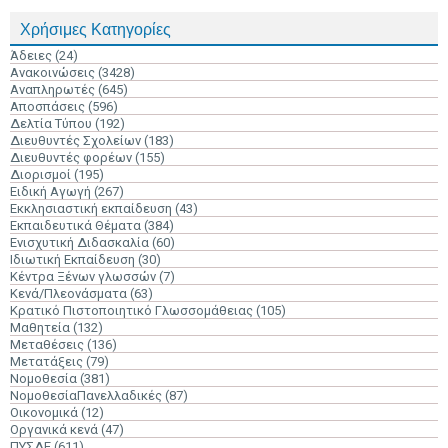
Χρήσιμες Κατηγορίες
Άδειες
(24)
Ανακοινώσεις
(3428)
Αναπληρωτές
(645)
Αποσπάσεις
(596)
Δελτία Τύπου
(192)
Διευθυντές Σχολείων
(183)
Διευθυντές φορέων
(155)
Διορισμοί
(195)
Ειδική Αγωγή
(267)
Εκκλησιαστική εκπαίδευση
(43)
Εκπαιδευτικά Θέματα
(384)
Ενισχυτική Διδασκαλία
(60)
Ιδιωτική Εκπαίδευση
(30)
Κέντρα Ξένων γλωσσών
(7)
Κενά/Πλεονάσματα
(63)
Κρατικό Πιστοποιητικό Γλωσσομάθειας
(105)
Μαθητεία
(132)
Μεταθέσεις
(136)
Μετατάξεις
(79)
Νομοθεσία
(381)
ΝομοθεσίαΠανελλαδικές
(87)
Οικονομικά
(12)
Οργανικά κενά
(47)
ΠΥΣΔΕ
(611)