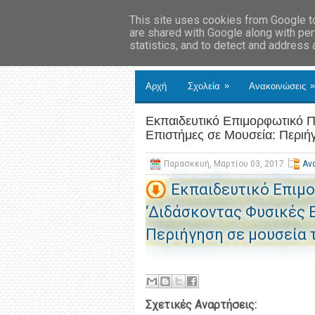
This site uses cookies from Google to 
are shared with Google along with per
statistics, and to detect and address
»
»
Αρχή
Σχολεία
Ανακοινώσεις
Εκπαιδευτικό Επιμορφωτικό Π
Επιστήμες σε Μουσεία: Περιή
Παρασκευή, Μαρτίου 03, 2017
Αν
Εκπαιδευτικό Επιμ
‘Διδάσκοντας Φυσικές 
Περιήγηση σε μουσεία 
Σχετικές Αναρτήσεις: