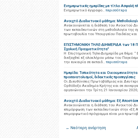
Eνημερωτικές ημερίδες με τίτλο Ασφαλή π
Ενημερωτικό έγγραφο…
περισσότερα
Ανοιχτό Διαδικτυακό μάθημα: Μεθοδολογία
Ανακοινώνεται η διάθεση του Ανοικτού Δ
των εκπαιδευτικών στη μεθοδολογία της σχ
πρωτοβουλία του Υπουργείου Παιδείας και
ΕΠΙΣΤΗΜΟΝΙΚΗ ΤΗΛΕ-ΔΙΗΜΕΡΙΔΑ των 18 ΠΕΚ
Σχολική Πραγματικότητα”
Η Επιςτημονική Τηλε-Διημερίδα με θέμα: “
διεξαχθεί εξ ολοκλήρου μέσω του Παγκόσμιο
την ευκαιρία σε εκπαιδ…
περισσότερα
Ημερίδα: Τοπικότητα και Οικουμενικότητα 
προσανατολισμοί, διδακτικές προσεγγίσεις
Οι Διευθύνσεις Πρωτοβάθμιας και Δευτερο
Ορθόδοξο Ακαδημία Κρήτης και σε συνεργασί
οργανώνουν την Τρίτη 21 Ιανουαρίου 2020
Ανοιχτό Διαδικτυακό μάθημα: Εξ Αποστάσ
Ανακοινώνεται η διάθεση του Ανοικτού Δ
επιμόρφωση των εκπαιδευτικών στην «Εξ 
επιμορφωτικό πρόγραμμα είναι μια πρωτο
← Νεότερη ανάρτηση