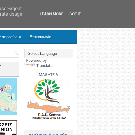
 user-agent
erate usage
LEARN MORE
GOT IT
»
Υπηρεσίες
Επικοινωνία
Powered by
Translate
Ε
ΜΑΘΗΤΕΙΑ