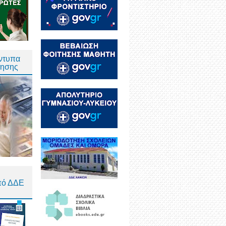
Έντυπα
τησης
πό ΔΔΕ