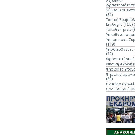
Σχολικές
Δραστηριότητε
Σύμβουλοι εκπ
(81)
Τοπικό Συμβούλ
Επιλογής (ΤΣΕ)
Τοποθετήσεις
(
Υπεύθυνοι φορ
Υπηρεσιακά Συ
(119)
Υποδιευθυντές
(72)
Φροντιστήρια
(
Φυσική Αγωγή
(
Ψηφιακές Υπογ
Ψηφιακό φροντ
(20)
Ωνάσεια σχολεί
Ωρομίσθιοι
(106