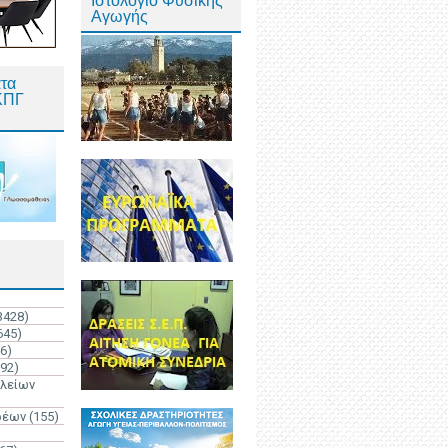
Ιστολόγιο Φυσικής
Αγωγής
τα
ΚΠΓ
3428)
645)
6)
192)
ολείων
ρέων
(155)