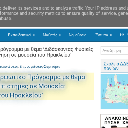
deliver its services and to analyze traffic. Your IP address and
formance and security metrics to ensure quality of service, gen
 abuse.
»
»
»
Εκπαιδευτικοί
Μαθητές
Νομοθεσία
Έντυπα
Ηλ. 
ρόγραμμα με θέμα ‘Διδάσκοντας Φυσικές
γηση σε μουσεία του Ηρακλείου’
Σχολεία ΔΔ
ακοινώσεις
,
Επιμορφώσεις-Σεμινάρια
Χανίων
ορφωτικό Πρόγραμμα με θέμα
Επιστήμες σε Μουσεία:
του Ηρακλείου’