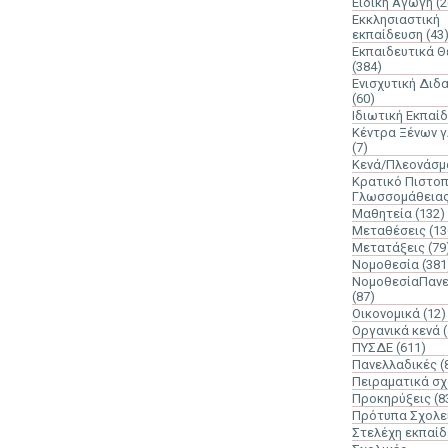
Ειδική Αγωγή
(2
Εκκλησιαστική
εκπαίδευση
(43
Εκπαιδευτικά 
(384)
Ενισχυτική Διδ
(60)
Ιδιωτική Εκπαί
Κέντρα Ξένων 
(7)
Κενά/Πλεονάσμ
Κρατικό Πιστοπ
Γλωσσομάθεια
Μαθητεία
(132)
Μεταθέσεις
(13
Μετατάξεις
(79
Νομοθεσία
(381
ΝομοθεσίαΠανε
(87)
Οικονομικά
(12)
Οργανικά κενά
ΠΥΣΔΕ
(611)
Πανελλαδικές
(
Πειραματικά σχ
Προκηρύξεις
(8
Πρότυπα Σχολε
Στελέχη εκπαί