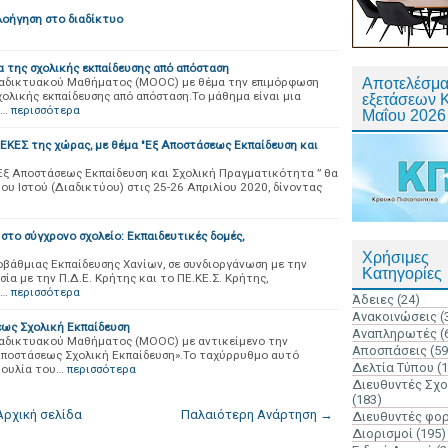
λοήγηση στο διαδίκτυο
 της σχολικής εκπαίδευσης από απόσταση
ιαδικτυακού Μαθήματος (MOOC) με θέμα την επιμόρφωση
Αποτελέσμα
ολικής εκπαίδευσης από απόσταση.Το μάθημα είναι μια
εξετάσεων 
 …
περισσότερα
Μαΐου 2026
ΕΣ της χώρας, με θέμα "Εξ Αποστάσεως Εκπαίδευση και
 Εξ Αποστάσεως Εκπαίδευση και Σχολική Πραγματικότητα ” θα
υ Ιστού (Διαδικτύου) στις 25-26 Απριλίου 2020, δίνοντας
στο σύγχρονο σχολείο: Εκπαιδευτικές δομές,
Χρήσιμες
βάθμιας Εκπαίδευσης Χανίων, σε συνδιοργάνωση με την
Κατηγορίες
α με την Π.Δ.Ε. Κρήτης και το ΠΕ.ΚΕ.Σ. Κρήτης,
,…
περισσότερα
Άδειες
(24)
Ανακοινώσεις
(
εως Σχολική Εκπαίδευση
Αναπληρωτές
(
ιαδικτυακού Μαθήματος (MOOC) με αντικείμενο την
Αποσπάσεις
(59
Αποστάσεως Σχολική Εκπαίδευση».Το ταχύρρυθμο αυτό
Δελτία Τύπου
(
βουλία του…
περισσότερα
Διευθυντές Σχ
(183)
Αρχική σελίδα
Παλαιότερη Ανάρτηση →
Διευθυντές φο
Διορισμοί
(195)