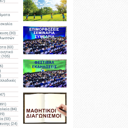
67)
)
Θέματα
ασκαλία
δευση
(30)
γλωσσών
ατα
(63)
οιητικό
ς
(105)
6)
)
)
λλαδικές
(47)
891)
ολεία
(84)
39)
ία
(53)
δευσης
(24)