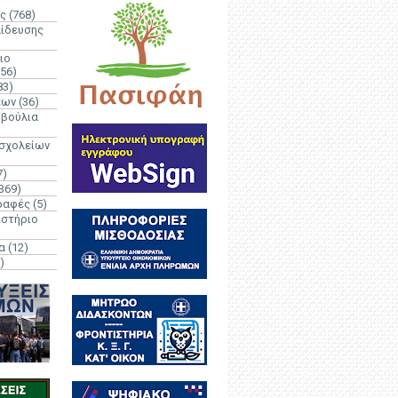
ς
(768)
αίδευσης
ιο
(56)
83)
έων
(36)
μβούλια
 σχολείων
7)
369)
ραφές
(5)
ιστήριο
α
(12)
)