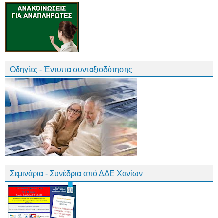
Οδηγίες - Έντυπα συνταξιοδότησης
Σεμινάρια - Συνέδρια από ΔΔΕ Χανίων