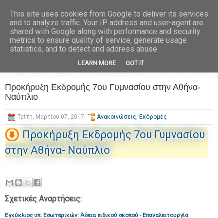
This site uses cookies from Google to deliver its services
and to analyze traffic. Your IP address and user-agent are
shared with Google along with performance and security
metrics to ensure quality of service, generate usage
statistics, and to detect and address abuse.
LEARN MORE
GOT IT
Προκήρυξη Εκδρομής 7ου Γυμνασίου στην Αθήνα-
Ναύπλιο
Τρίτη, Μαρτίου 07, 2017
Ανακοινώσεις
,
Εκδρομές
Προκήρυξη Εκδρομής 7ου Γυμνασίου
στην Αθήνα- Ναύπλιο
Σχετικές Αναρτήσεις:
Εγκύκλιος υπ. Εσωτερικών: Άδεια ειδικού σκοπού - Επαναλειτουργία