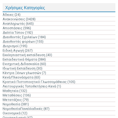
Χρήσιμες Κατηγορίες
Άδειες
(24)
Ανακοινώσεις
(3428)
Αναπληρωτές
(645)
Αποσπάσεις
(596)
Δελτία Τύπου
(192)
Διευθυντές Σχολείων
(184)
Διευθυντές φορέων
(155)
Διορισμοί
(195)
Ειδική Αγωγή
(267)
Εκκλησιαστική εκπαίδευση
(43)
Εκπαιδευτικά Θέματα
(384)
Ενισχυτική Διδασκαλία
(60)
Ιδιωτική Εκπαίδευση
(30)
Κέντρα Ξένων γλωσσών
(7)
Κενά/Πλεονάσματα
(63)
Κρατικό Πιστοποιητικό Γλωσσομάθειας
(105)
Λειτουργικές Τοποθετήσεις-Κενά
(1)
Μαθητεία
(132)
Μεταθέσεις
(136)
Μετατάξεις
(79)
Νομοθεσία
(381)
ΝομοθεσίαΠανελλαδικές
(87)
Οικονομικά
(12)
Οργανικά κενά
(47)