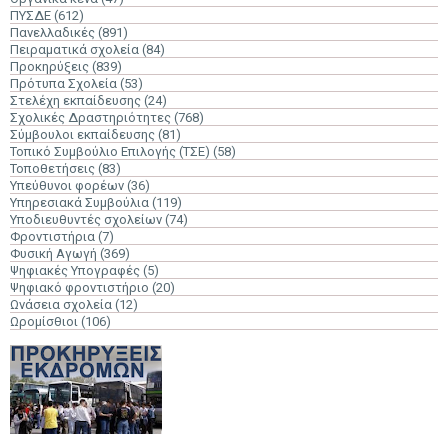
ΠΥΣΔΕ
(612)
Πανελλαδικές
(891)
Πειραματικά σχολεία
(84)
Προκηρύξεις
(839)
Πρότυπα Σχολεία
(53)
Στελέχη εκπαίδευσης
(24)
Σχολικές Δραστηριότητες
(768)
Σύμβουλοι εκπαίδευσης
(81)
Τοπικό Συμβούλιο Επιλογής (ΤΣΕ)
(58)
Τοποθετήσεις
(83)
Υπεύθυνοι φορέων
(36)
Υπηρεσιακά Συμβούλια
(119)
Υποδιευθυντές σχολείων
(74)
Φροντιστήρια
(7)
Φυσική Αγωγή
(369)
Ψηφιακές Υπογραφές
(5)
Ψηφιακό φροντιστήριο
(20)
Ωνάσεια σχολεία
(12)
Ωρομίσθιοι
(106)