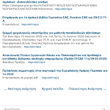
σχολείων - Διευκολύνσεις γονέων
https://diavgeia.gov.gr/doc/62%CE%97746%CE%9C%CE%A4%CE%9B6-
%CE%93%CE%9C%CE%9B?inline=true…
περισσότερα
Ενημέρωση για τα σχολικά βιβλία Γυμνασίου ΕΑΕ, Λυκείου ΕΑΕ και ΕΝ.Ε.Ε.ΓΥ-
Λ.
H εγκύκλιος…
περισσότερα
Γραμμή ψυχολογικής υποστήριξης για μαθητές πανελλαδικών εξετάσεων
Την Δευτέρα 15 Ιουνίου 2020 και την Τρίτη 16 Ιουνίου 2020 ξεκινούν οι
Πανελλαδικές Εξετάσεις των ΓΕ.Λ. και των ΕΠΑ.Λ. αντίστοιχα. H
Περιφερειακή Δ/νση Εκπ/σης Κρήτης ενημερώνει ότι και φέτος θα
λειτουργήσου…
περισσότερα
Ανακοίνωση Πίνακα Οργανικών Κενών και Πλεονασμάτων και προθεσμία
κατάθεσης Δήλωσης αποδοχής υπεραριθμίας (Πράξη ΠΥΣΔΕ 11η/28-05-2020)
Φάκελος Πράξης …
περισσότερα
Πρόσκληση συμμετοχής στον εορτασμό της Ευρωπαϊκής Ημέρας Γλωσσών για
το 2020
Η πρόσκληση σε μορφή pdf …
περισσότερα
← Νεότερη ανάρτηση
Αρχική σελίδα
Παλαιότερη Ανάρτηση →