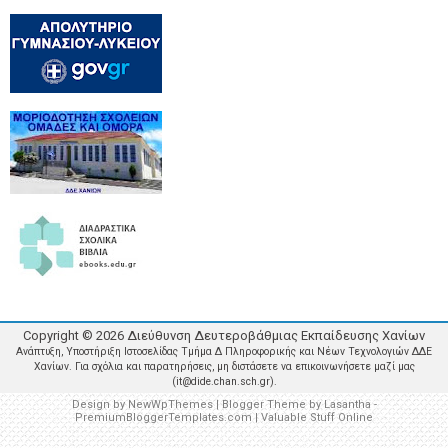
Copyright ©
2026
Διεύθυνση Δευτεροβάθμιας Εκπαίδευσης Χανίων
Ανάπτυξη, Υποστήριξη Ιστοσελίδας Τμήμα Δ Πληροφορικής και Νέων Τεχνολογιών ΔΔΕ
Χανίων. Για σχόλια και παρατηρήσεις, μη διστάσετε να επικοινωνήσετε μαζί μας
(it@dide.chan.sch.gr).
Design by
NewWpThemes
| Blogger Theme by
Lasantha
-
PremiumBloggerTemplates.com
|
Valuable Stuff Online