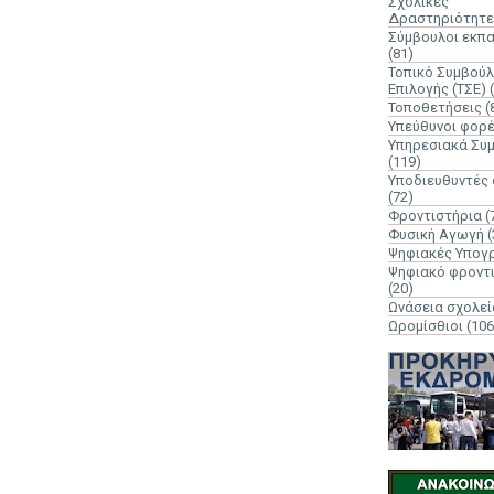
Σχολικές
Δραστηριότητε
Σύμβουλοι εκπ
(81)
Τοπικό Συμβούλ
Επιλογής (ΤΣΕ)
Τοποθετήσεις
(
Υπεύθυνοι φορ
Υπηρεσιακά Συ
(119)
Υποδιευθυντές
(72)
Φροντιστήρια
(
Φυσική Αγωγή
(
Ψηφιακές Υπογ
Ψηφιακό φροντ
(20)
Ωνάσεια σχολεί
Ωρομίσθιοι
(106