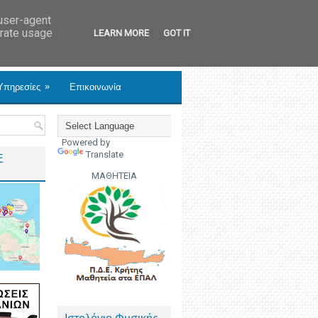
 user-agent
erate usage
LEARN MORE
GOT IT
»
Υπηρεσίες
Επικοινωνία
Powered by
Translate
Ε
ΜΑΘΗΤΕΙΑ