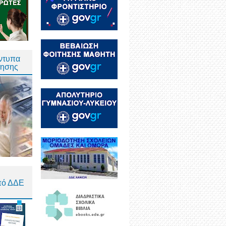
Έντυπα
τησης
πό ΔΔΕ