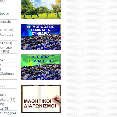
66)
)
Θέματα
ασκαλία
δευση
(30)
γλωσσών
ατα
(63)
οιητικό
ς
(105)
6)
)
)
λλαδικές
(47)
891)
ολεία
(84)
39)
ία
(53)
δευσης
(24)