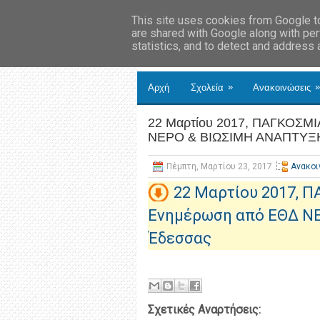
This site uses cookies from Google to 
are shared with Google along with per
statistics, and to detect and address
»
»
Αρχή
Σχολεία
Ανακοινώσεις
22 Μαρτίου 2017, ΠΑΓΚΟΣΜ
ΝΕΡΟ & ΒΙΩΣΙΜΗ ΑΝΑΠΤΥΞ
Πέμπτη, Μαρτίου 23, 2017
Ανακοι
22 Μαρτίου 2017,
Ενημέρωση από ΕΘΔ Ν
Έδεσσας
Σχετικές Αναρτήσεις: