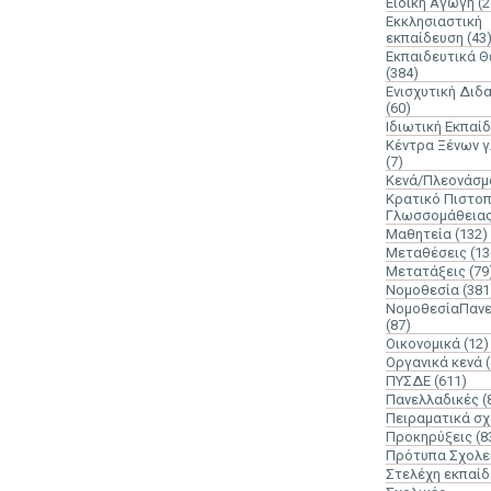
Ειδική Αγωγή
(2
Εκκλησιαστική
εκπαίδευση
(43
Εκπαιδευτικά 
(384)
Ενισχυτική Διδ
(60)
Ιδιωτική Εκπαί
Κέντρα Ξένων 
(7)
Κενά/Πλεονάσμ
Κρατικό Πιστοπ
Γλωσσομάθεια
Μαθητεία
(132)
Μεταθέσεις
(13
Μετατάξεις
(79
Νομοθεσία
(381
ΝομοθεσίαΠανε
(87)
Οικονομικά
(12)
Οργανικά κενά
ΠΥΣΔΕ
(611)
Πανελλαδικές
(
Πειραματικά σχ
Προκηρύξεις
(8
Πρότυπα Σχολε
Στελέχη εκπαί