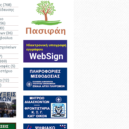
ς
(768)
αίδευσης
ιο
(56)
83)
έων
(36)
μβούλια
 σχολείων
7)
369)
ραφές
(5)
ιστήριο
α
(12)
)