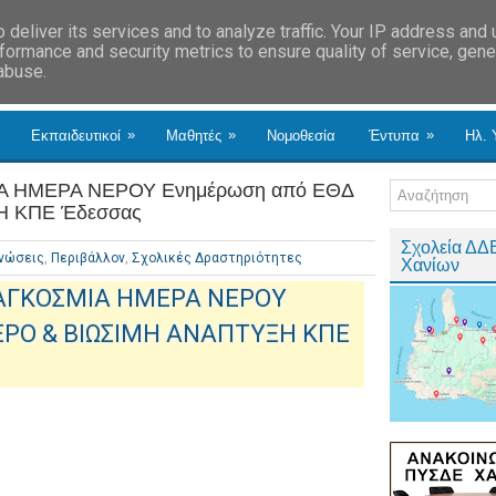
deliver its services and to analyze traffic. Your IP address and
formance and security metrics to ensure quality of service, gen
 abuse.
»
»
»
Εκπαιδευτικοί
Μαθητές
Νομοθεσία
Έντυπα
Ηλ. 
ΙΑ ΗΜΕΡΑ ΝΕΡΟΥ Ενημέρωση από ΕΘΔ
Η ΚΠΕ Έδεσσας
Σχολεία ΔΔ
νώσεις
,
Περιβάλλον
,
Σχολικές Δραστηριότητες
Χανίων
 ΠΑΓΚΟΣΜΙΑ ΗΜΕΡΑ ΝΕΡΟΥ
ΕΡΟ & ΒΙΩΣΙΜΗ ΑΝΑΠΤΥΞΗ ΚΠΕ