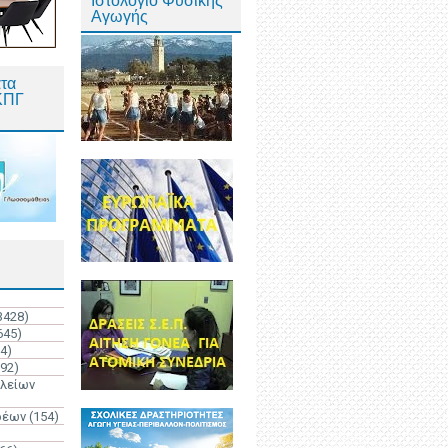
Ιστολόγιο Φυσικής
Αγωγής
τα
ΚΠΓ
3428)
645)
4)
192)
ολείων
ρέων
(154)