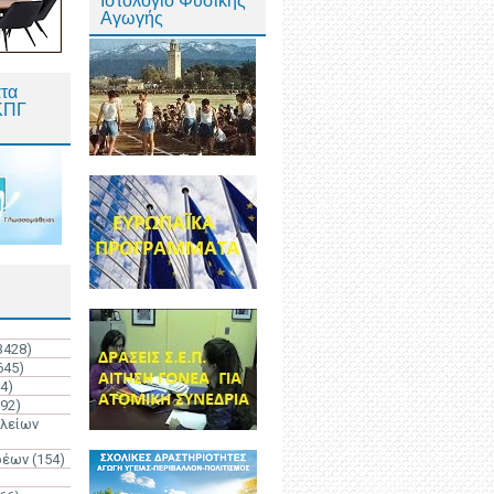
Ιστολόγιο Φυσικής
Αγωγής
τα
ΚΠΓ
3428)
645)
4)
192)
ολείων
ρέων
(154)