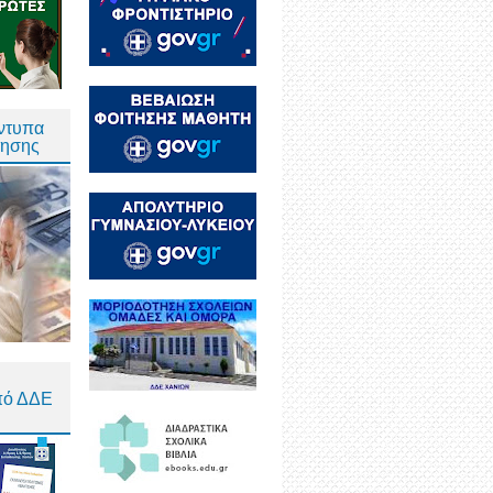
Έντυπα
τησης
πό ΔΔΕ