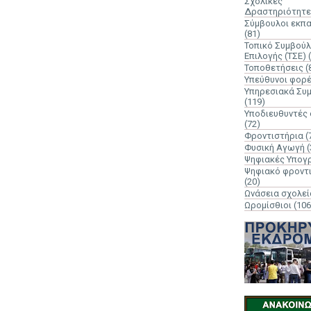
Σχολικές
Δραστηριότητε
Σύμβουλοι εκπ
(81)
Τοπικό Συμβούλ
Επιλογής (ΤΣΕ)
Τοποθετήσεις
(
Υπεύθυνοι φορ
Υπηρεσιακά Συ
(119)
Υποδιευθυντές
(72)
Φροντιστήρια
(
Φυσική Αγωγή
(
Ψηφιακές Υπογ
Ψηφιακό φροντ
(20)
Ωνάσεια σχολεί
Ωρομίσθιοι
(106