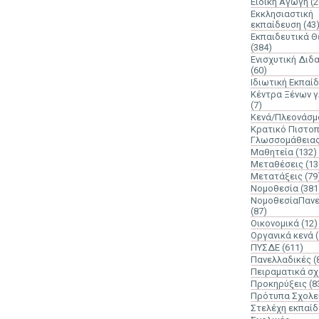
Ειδική Αγωγή
(2
Εκκλησιαστική
εκπαίδευση
(43
Εκπαιδευτικά 
(384)
Ενισχυτική Διδ
(60)
Ιδιωτική Εκπαί
Κέντρα Ξένων 
(7)
Κενά/Πλεονάσμ
Κρατικό Πιστοπ
Γλωσσομάθεια
Μαθητεία
(132)
Μεταθέσεις
(13
Μετατάξεις
(79
Νομοθεσία
(381
ΝομοθεσίαΠανε
(87)
Οικονομικά
(12)
Οργανικά κενά
ΠΥΣΔΕ
(611)
Πανελλαδικές
(
Πειραματικά σχ
Προκηρύξεις
(8
Πρότυπα Σχολε
Στελέχη εκπαί