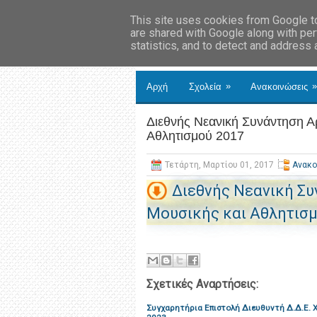
This site uses cookies from Google to 
are shared with Google along with per
statistics, and to detect and address
»
»
Αρχή
Σχολεία
Ανακοινώσεις
Διεθνής Νεανική Συνάντηση Α
Αθλητισμού 2017
Τετάρτη, Μαρτίου 01, 2017
Ανακο
Διεθνής Νεανική Συ
Μουσικής και Αθλητισμ
Σχετικές Αναρτήσεις:
Συγχαρητήρια Επιστολή Διευθυντή Δ.Δ.Ε. 