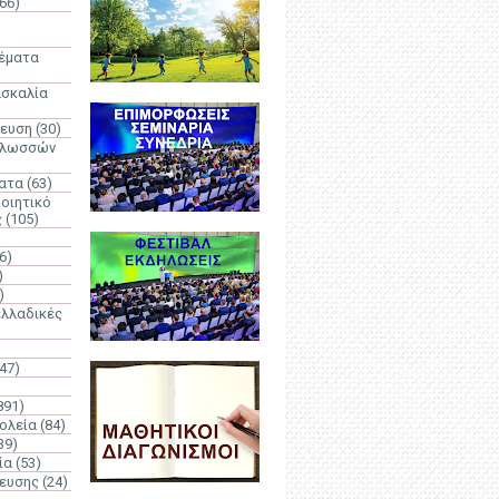
66)
)
Θέματα
ασκαλία
δευση
(30)
γλωσσών
ατα
(63)
οιητικό
ς
(105)
6)
)
)
λλαδικές
(47)
891)
ολεία
(84)
39)
ία
(53)
δευσης
(24)