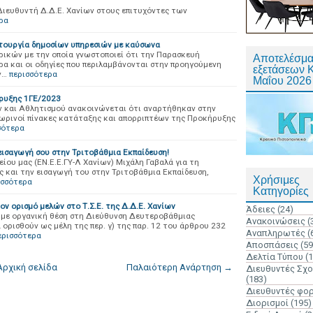
Διευθυντή Δ.Δ.Ε. Χανίων στους επιτυχόντες των
ρα
τουργία δημοσίων υπηρεσιών με καύσωνα
ρικών με την οποία γνωστοποιεί ότι την Παρασκευή
Αποτελέσμα
α και οι οδηγίες που περιλαμβάνονται στην προηγούμενη
εξετάσεων 
ν…
περισσότερα
Μαΐου 2026
ήρυξης 1ΓΕ/2023
ν και Αθλητισμού ανακοινώνεται ότι αναρτήθηκαν στην
σωρινοί πίνακες κατάταξης και απορριπτέων της Προκήρυξης
σότερα
 εισαγωγή σου στην Τριτοβάθμια Εκπαίδευση!
ου μας (ΕΝ.Ε.Ε.ΓΥ-Λ Χανίων) Μιχάλη Γαβαλά για τη
ς και την εισαγωγή του στην Τριτοβάθμια Εκπαίδευση,
Χρήσιμες
ισσότερα
Κατηγορίες
ν ορισμό μελών στο Τ.Σ.Ε. της Δ.Δ.Ε. Χανίων
Άδειες
(24)
ν με οργανική θέση στη Διεύθυνση Δευτεροβάθμιας
Ανακοινώσεις
(
α ορισθούν ως μέλη της περ. γ) της παρ. 12 του άρθρου 232
Αναπληρωτές
(
ερισσότερα
Αποσπάσεις
(59
Δελτία Τύπου
(
Αρχική σελίδα
Παλαιότερη Ανάρτηση →
Διευθυντές Σχ
(183)
Διευθυντές φο
Διορισμοί
(195)