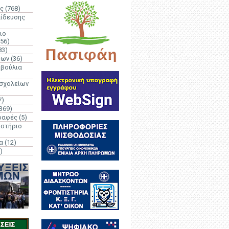
ς
(768)
αίδευσης
ιο
(56)
83)
έων
(36)
μβούλια
 σχολείων
7)
369)
ραφές
(5)
ιστήριο
α
(12)
)