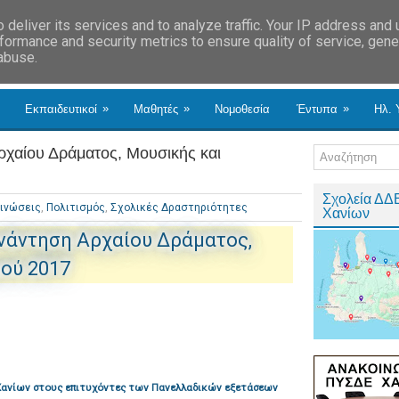
deliver its services and to analyze traffic. Your IP address and
formance and security metrics to ensure quality of service, gen
 abuse.
»
»
»
Εκπαιδευτικοί
Μαθητές
Νομοθεσία
Έντυπα
Ηλ. 
ρχαίου Δράματος, Μουσικής και
Σχολεία ΔΔ
ινώσεις
,
Πολιτισμός
,
Σχολικές Δραστηριότητες
Χανίων
νάντηση Αρχαίου Δράματος,
ού 2017
Χανίων στους επιτυχόντες των Πανελλαδικών εξετάσεων