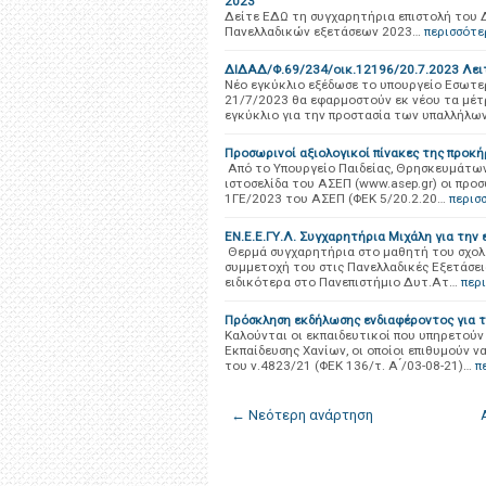
2023
Δείτε ΕΔΩ τη συγχαρητήρια επιστολή του 
Πανελλαδικών εξετάσεων 2023…
περισσότε
ΔΙΔΑΔ/Φ.69/234/οικ.12196/20.7.2023 Λει
Νέο εγκύκλιο εξέδωσε το υπουργείο Εσωτε
21/7/2023 θα εφαρμοστούν εκ νέου τα μέτρ
εγκύκλιο για την προστασία των υπαλλήλω
Προσωρινοί αξιολογικοί πίνακες της προκ
Από το Υπουργείο Παιδείας, Θρησκευμάτω
ιστοσελίδα του ΑΣΕΠ (www.asep.gr) οι προ
1ΓΕ/2023 του ΑΣΕΠ (ΦΕΚ 5/20.2.20…
περισ
ΕΝ.Ε.Ε.ΓΥ.Λ. Συγχαρητήρια Μιχάλη για την
Θερμά συγχαρητήρια στο μαθητή του σχολεί
συμμετοχή του στις Πανελλαδικές Εξετάσει
ειδικότερα στο Πανεπιστήμιο Δυτ.Ατ…
περ
Πρόσκληση εκδήλωσης ενδιαφέροντος για το
Καλούνται οι εκπαιδευτικοί που υπηρετού
Εκπαίδευσης Χανίων, οι οποίοι επιθυμούν ν
του ν.4823/21 (ΦΕΚ 136/τ. Α ́/03-08-21)…
π
← Νεότερη ανάρτηση