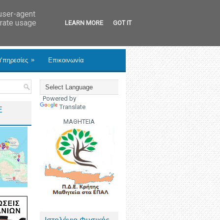
 user-agent
erate usage
LEARN MORE
GOT IT
»
Υπηρεσίες
Επικοινωνία
Powered by
Translate
Ε
ΜΑΘΗΤΕΙΑ