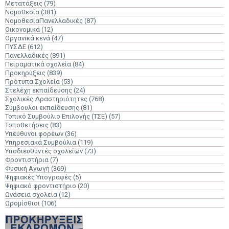
Μετατάξεις
(79)
Νομοθεσία
(381)
ΝομοθεσίαΠανελλαδικές
(87)
Οικονομικά
(12)
Οργανικά κενά
(47)
ΠΥΣΔΕ
(612)
Πανελλαδικές
(891)
Πειραματικά σχολεία
(84)
Προκηρύξεις
(839)
Πρότυπα Σχολεία
(53)
Στελέχη εκπαίδευσης
(24)
Σχολικές Δραστηριότητες
(768)
Σύμβουλοι εκπαίδευσης
(81)
Τοπικό Συμβούλιο Επιλογής (ΤΣΕ)
(57)
Τοποθετήσεις
(83)
Υπεύθυνοι φορέων
(36)
Υπηρεσιακά Συμβούλια
(119)
Υποδιευθυντές σχολείων
(73)
Φροντιστήρια
(7)
Φυσική Αγωγή
(369)
Ψηφιακές Υπογραφές
(5)
Ψηφιακό φροντιστήριο
(20)
Ωνάσεια σχολεία
(12)
Ωρομίσθιοι
(106)