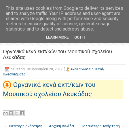
This site uses cookies from Google to deliver its services
and to analyze traffic. Your IP address and user-agent are
shared with Google along with performance and security
metrics to ensure quality of service, generate usage
statistics, and to detect and address abuse.
LEARN MORE
GOT IT
Οργανικά κενά εκπ/κών του Μουσικού σχολείου
Λευκάδας
Δευτέρα, Φεβρουαρίου 20, 2017
Ανακοινώσεις
,
Κενά/
Πλεονάσματα
Οργανικά κενά εκπ/κών του
Μουσικού σχολείου Λευκάδας
← Νεότερη ανάρτηση
Αρχική σελίδα
Παλαιότερη Ανάρτηση →