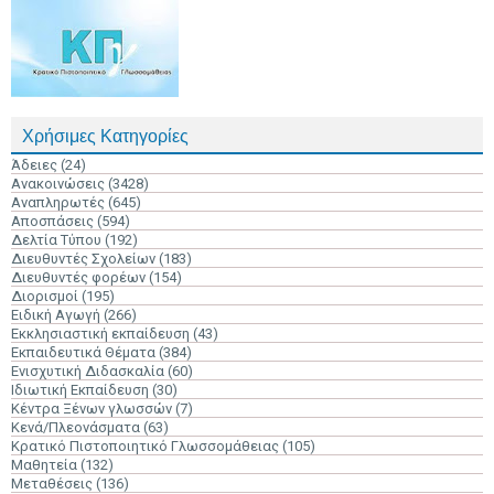
Χρήσιμες Κατηγορίες
Άδειες
(24)
Ανακοινώσεις
(3428)
Αναπληρωτές
(645)
Αποσπάσεις
(594)
Δελτία Τύπου
(192)
Διευθυντές Σχολείων
(183)
Διευθυντές φορέων
(154)
Διορισμοί
(195)
Ειδική Αγωγή
(266)
Εκκλησιαστική εκπαίδευση
(43)
Εκπαιδευτικά Θέματα
(384)
Ενισχυτική Διδασκαλία
(60)
Ιδιωτική Εκπαίδευση
(30)
Κέντρα Ξένων γλωσσών
(7)
Κενά/Πλεονάσματα
(63)
Κρατικό Πιστοποιητικό Γλωσσομάθειας
(105)
Μαθητεία
(132)
Μεταθέσεις
(136)