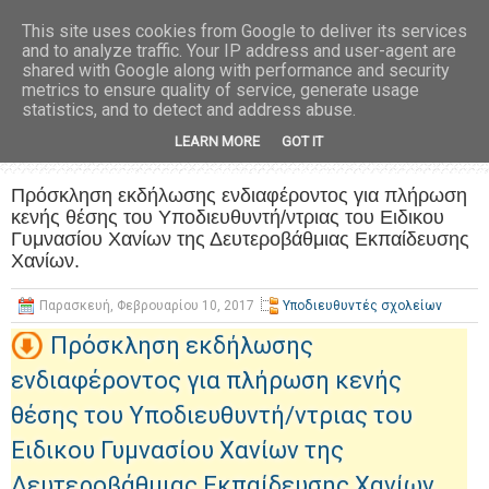
This site uses cookies from Google to deliver its services
and to analyze traffic. Your IP address and user-agent are
shared with Google along with performance and security
metrics to ensure quality of service, generate usage
statistics, and to detect and address abuse.
LEARN MORE
GOT IT
Πρόσκληση εκδήλωσης ενδιαφέροντος για πλήρωση
κενής θέσης του Υποδιευθυντή/ντριας του Ειδικου
Γυμνασίου Χανίων της Δευτεροβάθμιας Εκπαίδευσης
Χανίων.
Παρασκευή, Φεβρουαρίου 10, 2017
Υποδιευθυντές σχολείων
Πρόσκληση εκδήλωσης
ενδιαφέροντος για πλήρωση κενής
θέσης του Υποδιευθυντή/ντριας του
Ειδικου Γυμνασίου Χανίων της
Δευτεροβάθμιας Εκπαίδευσης Χανίων.