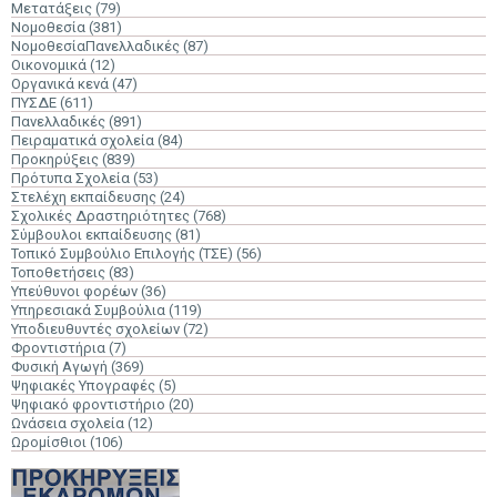
Μετατάξεις
(79)
Νομοθεσία
(381)
ΝομοθεσίαΠανελλαδικές
(87)
Οικονομικά
(12)
Οργανικά κενά
(47)
ΠΥΣΔΕ
(611)
Πανελλαδικές
(891)
Πειραματικά σχολεία
(84)
Προκηρύξεις
(839)
Πρότυπα Σχολεία
(53)
Στελέχη εκπαίδευσης
(24)
Σχολικές Δραστηριότητες
(768)
Σύμβουλοι εκπαίδευσης
(81)
Τοπικό Συμβούλιο Επιλογής (ΤΣΕ)
(56)
Τοποθετήσεις
(83)
Υπεύθυνοι φορέων
(36)
Υπηρεσιακά Συμβούλια
(119)
Υποδιευθυντές σχολείων
(72)
Φροντιστήρια
(7)
Φυσική Αγωγή
(369)
Ψηφιακές Υπογραφές
(5)
Ψηφιακό φροντιστήριο
(20)
Ωνάσεια σχολεία
(12)
Ωρομίσθιοι
(106)