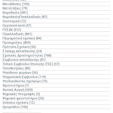
Μεταθέσεις
(136)
Μετατάξεις
(79)
Νομοθεσία
(381)
ΝομοθεσίαΠανελλαδικές
(87)
Οικονομικά
(12)
Οργανικά κενά
(47)
ΠΥΣΔΕ
(612)
Πανελλαδικές
(891)
Πειραματικά σχολεία
(84)
Προκηρύξεις
(839)
Πρότυπα Σχολεία
(53)
Στελέχη εκπαίδευσης
(24)
Σχολικές Δραστηριότητες
(768)
Σύμβουλοι εκπαίδευσης
(81)
Τοπικό Συμβούλιο Επιλογής (ΤΣΕ)
(57)
Τοποθετήσεις
(83)
Υπεύθυνοι φορέων
(36)
Υπηρεσιακά Συμβούλια
(119)
Υποδιευθυντές σχολείων
(73)
Φροντιστήρια
(7)
Φυσική Αγωγή
(369)
Ψηφιακές Υπογραφές
(5)
Ψηφιακό φροντιστήριο
(20)
Ωνάσεια σχολεία
(12)
Ωρομίσθιοι
(106)