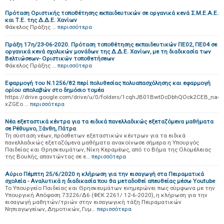
Πρόταση Οριστικής τοποθέτησης εκπαιδευτικών σε οργανικά κενά Σ.Μ.Ε.Α.Ε.
και Τ.Ε. της Δ.Δ.Ε. Χανίων
Φάκελος Πράξης …
περισσότερα
Πράξη 17η/23-06-2020. Πρόταση τοποθέτησης εκπαιδευτικών ΠΕ02, ΠΕ04 σε
οργανικά κενά σχολικών μονάδων της Δ.Δ.Ε. Χανίων, με τη διαδικασία των
Βελτιώσεων- Οριστικών τοποθετήσεων
Φάκελος Πράξης …
περισσότερα
Εφαρμογή του Ν.1256/82 περί πολυθεσίας πολυαπασχόλησης και εφαρμογή
ορίου απολαβών στο δημόσιο τομέα
https://drive.google.com/drive/u/0/folders/1cqhJB01BwtDcDbhQOck2CEB_na-
xZGEo …
περισσότερα
Νέα εξεταστικά κέντρα για τα ειδικά πανελλαδικώς εξεταζόμενα μαθήματα
σε Ρέθυμνο, Ξάνθη, Πάτρα
Τη σύσταση νέων, πρόσθετων εξεταστικών κέντρων για τα ειδικά
πανελλαδικώς εξεταζόμενα μαθήματα ανακοίνωσε σήμερα η Υπουργός
Παιδείας και Θρησκευμάτων, Νίκη Κεραμέως, από το Βήμα της Ολομέλειας
της Βουλής, απαντώντας σε ε…
περισσότερα
Αύριο Πέμπτη 25/6/2020 η κλήρωση για την εισαγωγή στα Πειραματικά
σχολεία - Αναλυτικά η διαδικασία που θα μεταδοθεί απευθείας μέσω Youtube
Το Υπουργείο Παιδείας και Θρησκευμάτων ενημερώνει πως σύμφωνα με την
Υπουργική Απόφαση 73226/Δ6 (ΦΕΚ 2261/ 12-6-2020), η κλήρωση για την
εισαγωγή μαθητών/τριών στην εισαγωγική τάξη Πειραματικών
Νηπιαγωγείων, Δημοτικών, Γυμ…
περισσότερα