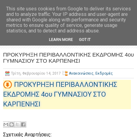
This site uses cookies from Google to deliver its services
and to analyze traffic. Your IP address and user-agent are
shared with Google along with performance and security
metrics to ensure quality of service, generate usage
statistics, and to detect and address abuse.
LEARN MORE
GOT IT
ΠΡΟΚΥΡΗΞΗ ΠΕΡΙΒΑΛΛΟΝΤΙΚΗΣ ΕΚΔΡΟΜΗΣ 4ου
ΓΥΜΝΑΣΙΟΥ ΣΤΟ ΚΑΡΠΕΝΗΣΙ
Τρίτη, Φεβρουαρίου 14, 2017
Ανακοινώσεις
,
Εκδρομές
ΠΡΟΚΥΡΗΞΗ ΠΕΡΙΒΑΛΛΟΝΤΙΚΗΣ
ΕΚΔΡΟΜΗΣ 4ου ΓΥΜΝΑΣΙΟΥ ΣΤΟ
ΚΑΡΠΕΝΗΣΙ
Σχετικές Αναρτήσεις: