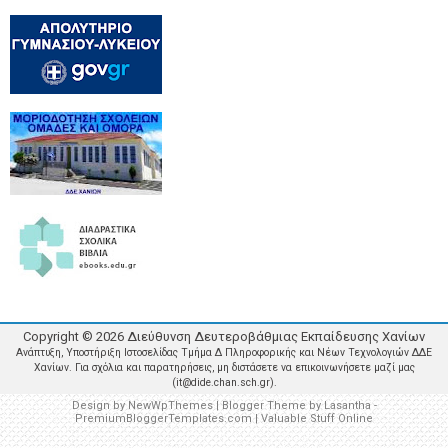
Copyright ©
2026
Διεύθυνση Δευτεροβάθμιας Εκπαίδευσης Χανίων
Ανάπτυξη, Υποστήριξη Ιστοσελίδας Τμήμα Δ Πληροφορικής και Νέων Τεχνολογιών ΔΔΕ
Χανίων. Για σχόλια και παρατηρήσεις, μη διστάσετε να επικοινωνήσετε μαζί μας
(it@dide.chan.sch.gr).
Design by
NewWpThemes
| Blogger Theme by
Lasantha
-
PremiumBloggerTemplates.com
|
Valuable Stuff Online