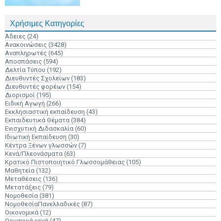
Χρήσιμες Κατηγορίες
Άδειες
(24)
Ανακοινώσεις
(3428)
Αναπληρωτές
(645)
Αποσπάσεις
(594)
Δελτία Τύπου
(192)
Διευθυντές Σχολείων
(183)
Διευθυντές φορέων
(154)
Διορισμοί
(195)
Ειδική Αγωγή
(266)
Εκκλησιαστική εκπαίδευση
(43)
Εκπαιδευτικά Θέματα
(384)
Ενισχυτική Διδασκαλία
(60)
Ιδιωτική Εκπαίδευση
(30)
Κέντρα Ξένων γλωσσών
(7)
Κενά/Πλεονάσματα
(63)
Κρατικό Πιστοποιητικό Γλωσσομάθειας
(105)
Μαθητεία
(132)
Μεταθέσεις
(136)
Μετατάξεις
(79)
Νομοθεσία
(381)
ΝομοθεσίαΠανελλαδικές
(87)
Οικονομικά
(12)
Οργανικά κενά
(47)