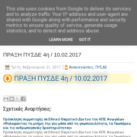
This site uses cookies from Google to deliver its services
and to analyze traffic. Your IP address and user-agent are
shared with Google along with performance and security
metrics to ensure quality of service, generate usage
statistics, and to detect and address abuse.
LEARN MORE
GOT IT
ΠΡΑΞΗ ΠΥΣΔΕ 4η / 10.02.2017
Τρίτη, Φεβρουαρίου 21, 2017
Ανακοινώσεις
,
ΠΥΣΔΕ
ΠΡΑΞΗ ΠΥΣΔΕ 4η / 10.02.2017
Σχετικές Αναρτήσεις:
Πρόσκληση συμμετοχής σε Εθνικό Θεματικό Δίκτυο του ΚΠΕ Ανωγείων
«Ψηλαφώντας τη μνήμη της γης μέσα από τη γεωποικιλότητα, τα Γεωπάρκα
και τις ανθρωπογενείς δραστηριότητες»
Πρόσκληση συμμετοχής σε Εθνικό Θεματικό Δίκτυο του ΚΠΕ Ανωγείων
«Ψηλαφώντας τη μνήμη της γης μέσα από τη γεωποικιλότητα, τα Γεωπάρκα