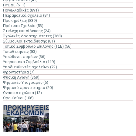
ΠΥΣΔΕ
(611)
Πανελλαδικές
(891)
Πειραματικά σχολεία
(84)
Προκηρύξεις
(839)
Πρότυπα Σχολεία
(53)
Στελέχη εκπαίδευσης
(24)
Σχολικές Δραστηριότητες
(768)
Σύμβουλοι εκπαίδευσης
(81)
Τοπικό Συμβούλιο Επιλογής (ΤΣΕ)
(56)
Τοποθετήσεις
(83)
Υπεύθυνοι φορέων
(36)
Υπηρεσιακά Συμβούλια
(119)
Υποδιευθυντές σχολείων
(72)
Φροντιστήρια
(7)
Φυσική Αγωγή
(369)
Ψηφιακές Υπογραφές
(5)
Ψηφιακό φροντιστήριο
(20)
Ωνάσεια σχολεία
(12)
Ωρομίσθιοι
(106)