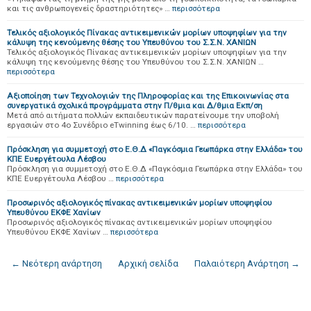
και τις ανθρωπογενείς δραστηριότητες» …
περισσότερα
Τελικός αξιολογικός Πίνακας αντικειμενικών μορίων υποψηφίων για την
κάλυψη της κενούμενης θέσης του Υπευθύνου του Σ.Σ.Ν. ΧΑΝΙΩΝ
Τελικός αξιολογικός Πίνακας αντικειμενικών μορίων υποψηφίων για την
κάλυψη της κενούμενης θέσης του Υπευθύνου του Σ.Σ.Ν. ΧΑΝΙΩΝ …
περισσότερα
Αξιοποίηση των Τεχνολογιών της Πληροφορίας και της Επικοινωνίας στα
συνεργατικά σχολικά προγράμματα στην Π/θμια και Δ/θμια Εκπ/ση
Μετά από αιτήματα πολλών εκπαιδευτικών παρατείνουμε την υποβολή
εργασιών στο 4ο Συνέδριο eTwinning έως 6/10. …
περισσότερα
Πρόσκληση για συμμετοχή στο Ε.Θ.Δ «Παγκόσμια Γεωπάρκα στην Ελλάδα» του
ΚΠΕ Ευεργέτουλα Λέσβου
Πρόσκληση για συμμετοχή στο Ε.Θ.Δ «Παγκόσμια Γεωπάρκα στην Ελλάδα» του
ΚΠΕ Ευεργέτουλα Λέσβου …
περισσότερα
Προσωρινός αξιολογικός πίνακας αντικειμενικών μορίων υποψηφίου
Υπευθύνου ΕΚΦΕ Χανίων
Προσωρινός αξιολογικός πίνακας αντικειμενικών μορίων υποψηφίου
Υπευθύνου ΕΚΦΕ Χανίων …
περισσότερα
← Νεότερη ανάρτηση
Αρχική σελίδα
Παλαιότερη Ανάρτηση →