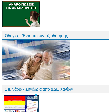
Οδηγίες - Έντυπα συνταξιοδότησης
Σεμινάρια - Συνέδρια από ΔΔΕ Χανίων