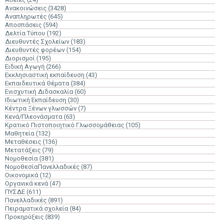
Ανακοινώσεις
(3428)
Αναπληρωτές
(645)
Αποσπάσεις
(594)
Δελτία Τύπου
(192)
Διευθυντές Σχολείων
(183)
Διευθυντές φορέων
(154)
Διορισμοί
(195)
Ειδική Αγωγή
(266)
Εκκλησιαστική εκπαίδευση
(43)
Εκπαιδευτικά Θέματα
(384)
Ενισχυτική Διδασκαλία
(60)
Ιδιωτική Εκπαίδευση
(30)
Κέντρα Ξένων γλωσσών
(7)
Κενά/Πλεονάσματα
(63)
Κρατικό Πιστοποιητικό Γλωσσομάθειας
(105)
Μαθητεία
(132)
Μεταθέσεις
(136)
Μετατάξεις
(79)
Νομοθεσία
(381)
ΝομοθεσίαΠανελλαδικές
(87)
Οικονομικά
(12)
Οργανικά κενά
(47)
ΠΥΣΔΕ
(611)
Πανελλαδικές
(891)
Πειραματικά σχολεία
(84)
Προκηρύξεις
(839)