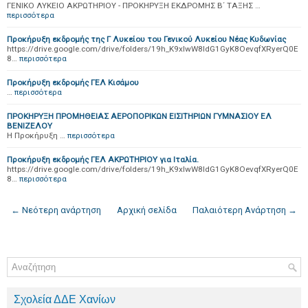
ΓΕΝΙΚΟ ΛΥΚΕΙΟ ΑΚΡΩΤΗΡΙΟΥ - ΠΡΟΚΗΡΥΞΗ ΕΚΔΡΟΜΗΣ Β΄ ΤΑΞΗΣ …
περισσότερα
Προκήρυξη εκδρομής της Γ Λυκείου του Γενικού Λυκείου Νέας Κυδωνίας
https://drive.google.com/drive/folders/19h_K9xlwW8IdG1GyK8OevqfXRyerQ0E
8…
περισσότερα
Προκήρυξη εκδρομής ΓΕΛ Κισάμου
…
περισσότερα
ΠΡΟΚΗΡΥΞΗ ΠΡΟΜΗΘΕΙΑΣ ΑΕΡΟΠΟΡΙΚΩΝ ΕΙΣΙΤΗΡΙΩΝ ΓΥΜΝΑΣΙΟΥ ΕΛ
ΒΕΝΙΖΕΛΟΥ
Η Προκήρυξη …
περισσότερα
Προκήρυξη εκδρομής ΓΕΛ ΑΚΡΩΤΗΡΙΟΥ για Ιταλία.
https://drive.google.com/drive/folders/19h_K9xlwW8IdG1GyK8OevqfXRyerQ0E
8…
περισσότερα
← Νεότερη ανάρτηση
Αρχική σελίδα
Παλαιότερη Ανάρτηση →
Σχολεία ΔΔΕ Χανίων