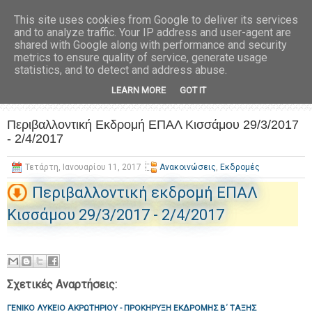
This site uses cookies from Google to deliver its services
and to analyze traffic. Your IP address and user-agent are
shared with Google along with performance and security
metrics to ensure quality of service, generate usage
statistics, and to detect and address abuse.
LEARN MORE
GOT IT
Περιβαλλοντική Εκδρομή ΕΠΑΛ Κισσάμου 29/3/2017
- 2/4/2017
Τετάρτη, Ιανουαρίου 11, 2017
Ανακοινώσεις
,
Εκδρομές
Περιβαλλοντική εκδρομή ΕΠΑΛ
Κισσάμου 29/3/2017 - 2/4/2017
Σχετικές Αναρτήσεις:
ΓΕΝΙΚΟ ΛΥΚΕΙΟ ΑΚΡΩΤΗΡΙΟΥ - ΠΡΟΚΗΡΥΞΗ ΕΚΔΡΟΜΗΣ Β΄ ΤΑΞΗΣ