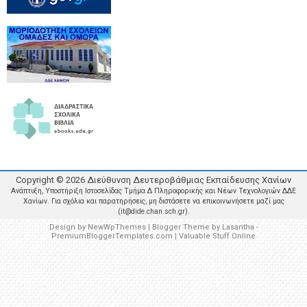
Copyright ©
2026
Διεύθυνση Δευτεροβάθμιας Εκπαίδευσης Χανίων
Ανάπτυξη, Υποστήριξη Ιστοσελίδας Τμήμα Δ Πληροφορικής και Νέων Τεχνολογιών ΔΔΕ
Χανίων. Για σχόλια και παρατηρήσεις, μη διστάσετε να επικοινωνήσετε μαζί μας
(it@dide.chan.sch.gr).
Design by
NewWpThemes
| Blogger Theme by
Lasantha
-
PremiumBloggerTemplates.com
|
Valuable Stuff Online