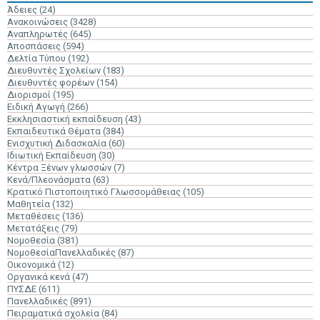
Άδειες
(24)
Ανακοινώσεις
(3428)
Αναπληρωτές
(645)
Αποσπάσεις
(594)
Δελτία Τύπου
(192)
Διευθυντές Σχολείων
(183)
Διευθυντές φορέων
(154)
Διορισμοί
(195)
Ειδική Αγωγή
(266)
Εκκλησιαστική εκπαίδευση
(43)
Εκπαιδευτικά Θέματα
(384)
Ενισχυτική Διδασκαλία
(60)
Ιδιωτική Εκπαίδευση
(30)
Κέντρα Ξένων γλωσσών
(7)
Κενά/Πλεονάσματα
(63)
Κρατικό Πιστοποιητικό Γλωσσομάθειας
(105)
Μαθητεία
(132)
Μεταθέσεις
(136)
Μετατάξεις
(79)
Νομοθεσία
(381)
ΝομοθεσίαΠανελλαδικές
(87)
Οικονομικά
(12)
Οργανικά κενά
(47)
ΠΥΣΔΕ
(611)
Πανελλαδικές
(891)
Πειραματικά σχολεία
(84)