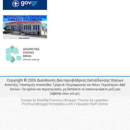
Copyright ©
2026
Διεύθυνση Δευτεροβάθμιας Εκπαίδευσης Χανίων
Ανάπτυξη, Υποστήριξη Ιστοσελίδας Τμήμα Δ Πληροφορικής και Νέων Τεχνολογιών ΔΔΕ
Χανίων. Για σχόλια και παρατηρήσεις, μη διστάσετε να επικοινωνήσετε μαζί μας
(it@dide.chan.sch.gr).
Design by
NewWpThemes
| Blogger Theme by
Lasantha
-
PremiumBloggerTemplates.com
|
Valuable Stuff Online