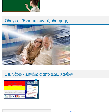
Οδηγίες - Έντυπα συνταξιοδότησης
Σεμινάρια - Συνέδρια από ΔΔΕ Χανίων