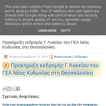
This site uses cookies from Google to deliver its services
and to analyze traffic. Your IP address and user-agent are
shared with Google along with performance and security
metrics to ensure quality of service, generate usage
statistics, and to detect and address abuse.
LEARN MORE
GOT IT
Προκήρυξη εκδρομής Γ Λυκείου του ΓΕΛ Νέας
Κυδωνίας στη Θεσσαλονίκη
Τετάρτη, Νοεμβρίου 23, 2016
Ανακοινώσεις
,
Εκδρομές
Προκήρυξη εκδρομής Γ Λυκείου του
ΓΕΛ Νέας Κυδωνίας στη Θεσσαλονίκη
Σχετικές Αναρτήσεις:
Ανάρτηση αναμορφωμένων πινάκων Δεκτών και μη Δεκτών υποψηφίων