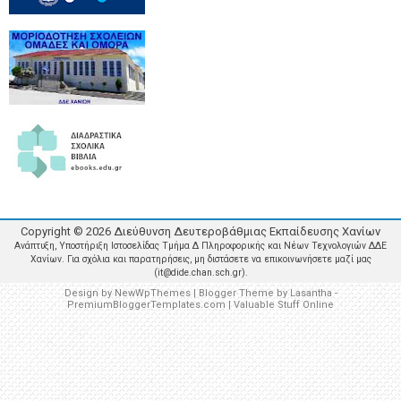
Copyright ©
2026
Διεύθυνση Δευτεροβάθμιας Εκπαίδευσης Χανίων
Ανάπτυξη, Υποστήριξη Ιστοσελίδας Τμήμα Δ Πληροφορικής και Νέων Τεχνολογιών ΔΔΕ
Χανίων. Για σχόλια και παρατηρήσεις, μη διστάσετε να επικοινωνήσετε μαζί μας
(it@dide.chan.sch.gr).
Design by
NewWpThemes
| Blogger Theme by
Lasantha
-
PremiumBloggerTemplates.com
|
Valuable Stuff Online