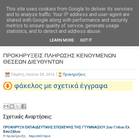
This site uses cookies from Google to deliver its services
and to analyze traffic. Your IP address and user-agent are
shared with Google along with performance and security
metrics to ensure quality of service, generate usage
statistics, and to detect and address abuse.
LEARN MORE
GOT IT
ΠΡΟΚΗΡΥΞΕΙΣ ΠΛΗΡΩΣΗΣ ΚΕΝΟΥΜΕΝΩΝ
ΘΕΣΕΩΝ ΔΙΕΥΘΥΝΤΩΝ
Πέμπτη, Ιουνίου 09, 2016
Προκηρύξεις
φάκελος με σχετικά έγγραφα
Σχετικές Αναρτήσεις:
ΠΡΟΚΗΡΥΞΗ ΕΚΠΑΙΔΕΥΤΙΚΗΣ ΕΠΙΣΚΕΨΗΣ ΤΗΣ Γ΄ΓΥΜΝΑΣΙΟΥ 2ου Γ/σίου Ελ
Βενιζέλου
H προκήρυξη…
περισσότερα