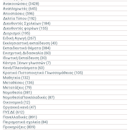
Ανακοινώσεις
(3428)
Αναπληρωτές
(645)
Αποσπάσεις
(596)
Δελτία Τύπου
(192)
Διευθυντές Σχολείων
(184)
Διευθυντές φορέων
(155)
Διορισμοί
(195)
Ειδική Αγωγή
(267)
Εκκλησιαστική εκπαίδευση
(43)
Εκπαιδευτικά Θέματα
(384)
Ενισχυτική Διδασκαλία
(60)
Ιδιωτική Εκπαίδευση
(30)
Κέντρα Ξένων γλωσσών
(7)
Κενά/Πλεονάσματα
(63)
Κρατικό Πιστοποιητικό Γλωσσομάθειας
(105)
Μαθητεία
(132)
Μεταθέσεις
(136)
Μετατάξεις
(79)
Νομοθεσία
(381)
ΝομοθεσίαΠανελλαδικές
(87)
Οικονομικά
(12)
Οργανικά κενά
(47)
ΠΥΣΔΕ
(612)
Πανελλαδικές
(891)
Πειραματικά σχολεία
(84)
Προκηρύξεις
(839)