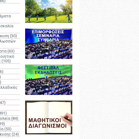
66)
)
Θέματα
ασκαλία
δευση
(30)
γλωσσών
ατα
(63)
οιητικό
ς
(105)
6)
)
)
λλαδικές
(47)
891)
ολεία
(84)
39)
ία
(53)
δευσης
(24)