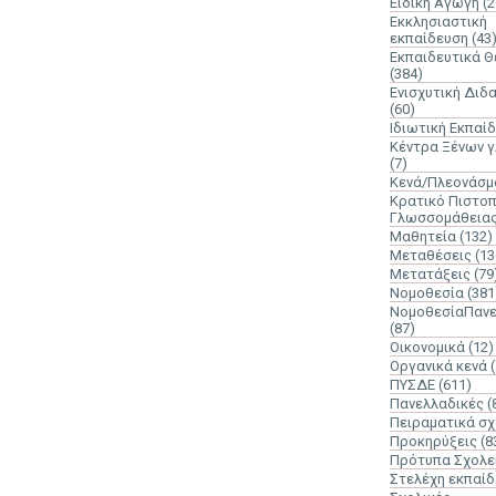
Ειδική Αγωγή
(2
Εκκλησιαστική
εκπαίδευση
(43
Εκπαιδευτικά 
(384)
Ενισχυτική Διδ
(60)
Ιδιωτική Εκπαί
Κέντρα Ξένων 
(7)
Κενά/Πλεονάσμ
Κρατικό Πιστοπ
Γλωσσομάθεια
Μαθητεία
(132)
Μεταθέσεις
(13
Μετατάξεις
(79
Νομοθεσία
(381
ΝομοθεσίαΠανε
(87)
Οικονομικά
(12)
Οργανικά κενά
ΠΥΣΔΕ
(611)
Πανελλαδικές
(
Πειραματικά σχ
Προκηρύξεις
(8
Πρότυπα Σχολε
Στελέχη εκπαί