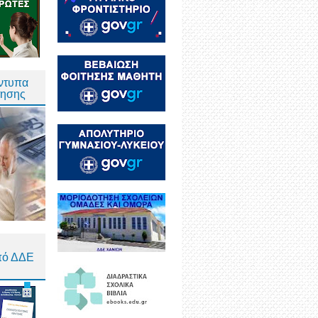
Έντυπα
τησης
πό ΔΔΕ