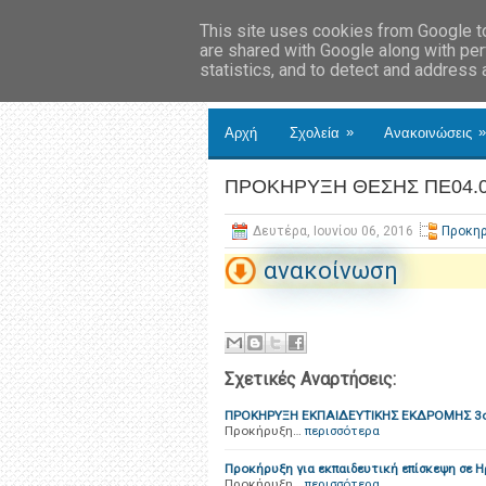
This site uses cookies from Google to 
are shared with Google along with per
statistics, and to detect and address
»
»
Αρχή
Σχολεία
Ανακοινώσεις
ΠΡΟΚΗΡΥΞΗ ΘΕΣΗΣ ΠΕ04.
Δευτέρα, Ιουνίου 06, 2016
Προκηρ
ανακοίνωση
Σχετικές Αναρτήσεις:
ΠΡΟΚΗΡΥΞΗ ΕΚΠΑΙΔΕΥΤΙΚΗΣ ΕΚΔΡΟΜΗΣ 3
Προκήρυξη…
περισσότερα
Προκήρυξη για εκπαιδευτική επίσκεψη σε Η
Προκήρυξη…
περισσότερα