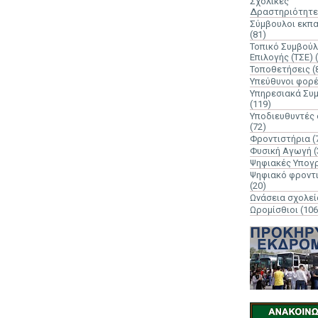
Σχολικές
Δραστηριότητε
Σύμβουλοι εκπ
(81)
Τοπικό Συμβούλ
Επιλογής (ΤΣΕ)
Τοποθετήσεις
(
Υπεύθυνοι φορ
Υπηρεσιακά Συ
(119)
Υποδιευθυντές
(72)
Φροντιστήρια
(
Φυσική Αγωγή
(
Ψηφιακές Υπογ
Ψηφιακό φροντ
(20)
Ωνάσεια σχολεί
Ωρομίσθιοι
(106