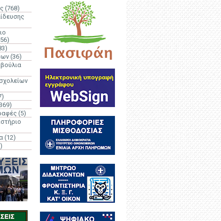
ς
(768)
αίδευσης
ιο
(56)
83)
έων
(36)
μβούλια
 σχολείων
7)
369)
ραφές
(5)
ιστήριο
α
(12)
)