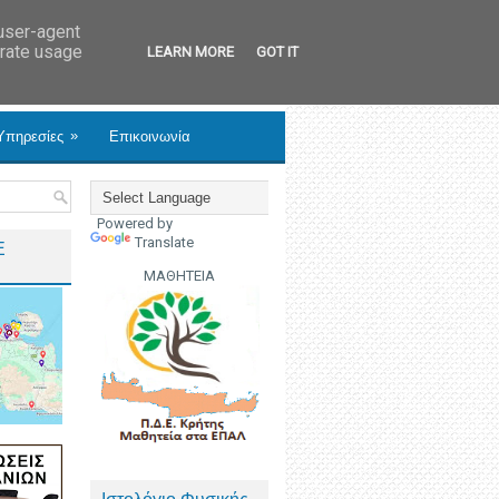
 user-agent
erate usage
LEARN MORE
GOT IT
»
Υπηρεσίες
Επικοινωνία
Powered by
Translate
Ε
ΜΑΘΗΤΕΙΑ