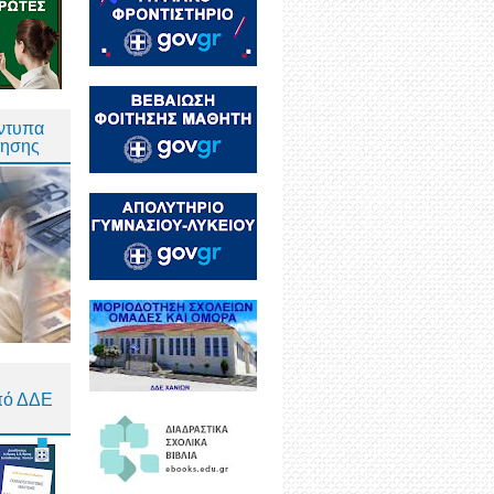
Έντυπα
τησης
πό ΔΔΕ