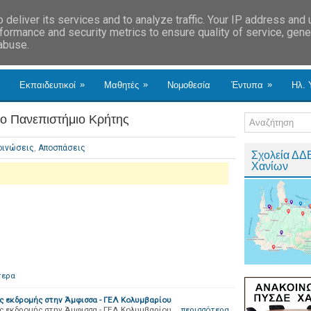
deliver its services and to analyze traffic. Your IP address and
formance and security metrics to ensure quality of service, gen
 abuse.
»
»
»
Εκπαιδευτικοί
Μαθητές
Νομοθεσία
Έντυπα
Ηλ. 
ο Πανεπιστήμιο Κρήτης
οινώσεις
,
Αποσπάσεις
Σχολεία ΔΔ
Χανίων
τερα
 εκδρομής στην Άμφισσα - ΓΕΛ Κολυμβαρίου
 εκδρομής στην Άμφισσα - ΓΕΛ Κολυμβαρίου …
περισσότερα