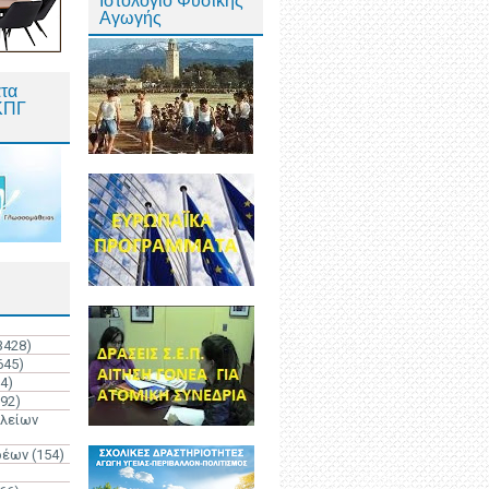
Ιστολόγιο Φυσικής
Αγωγής
τα
ΚΠΓ
3428)
645)
4)
192)
ολείων
ρέων
(154)