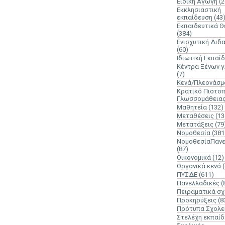
Ειδική Αγωγή
(2
Εκκλησιαστική
εκπαίδευση
(43
Εκπαιδευτικά 
(384)
Ενισχυτική Διδ
(60)
Ιδιωτική Εκπαί
Κέντρα Ξένων 
(7)
Κενά/Πλεονάσμ
Κρατικό Πιστοπ
Γλωσσομάθεια
Μαθητεία
(132)
Μεταθέσεις
(13
Μετατάξεις
(79
Νομοθεσία
(381
ΝομοθεσίαΠανε
(87)
Οικονομικά
(12)
Οργανικά κενά
ΠΥΣΔΕ
(611)
Πανελλαδικές
(
Πειραματικά σχ
Προκηρύξεις
(8
Πρότυπα Σχολε
Στελέχη εκπαί