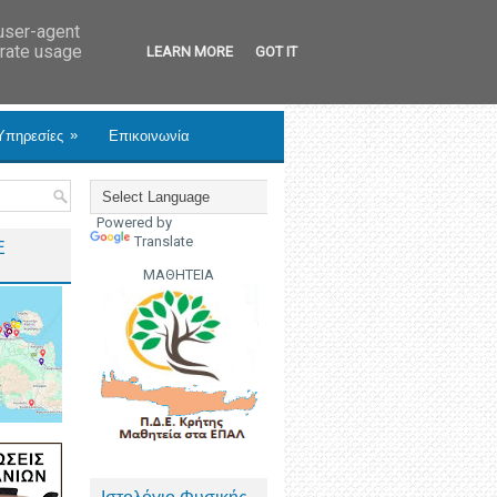
 user-agent
erate usage
LEARN MORE
GOT IT
»
Υπηρεσίες
Επικοινωνία
Powered by
Translate
Ε
ΜΑΘΗΤΕΙΑ