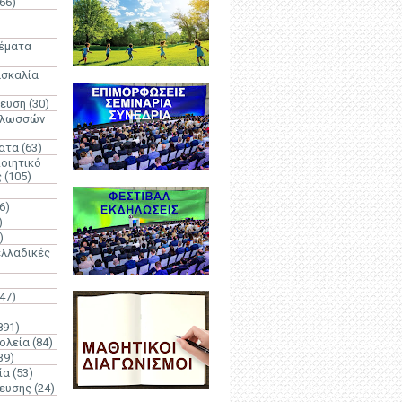
66)
)
Θέματα
ασκαλία
δευση
(30)
γλωσσών
ατα
(63)
οιητικό
ς
(105)
6)
)
)
λλαδικές
(47)
891)
ολεία
(84)
39)
ία
(53)
δευσης
(24)