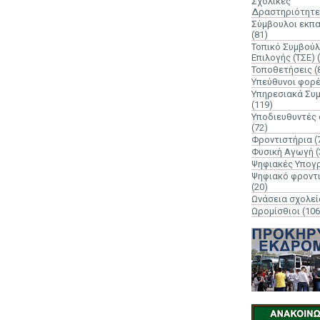
Σχολικές
Δραστηριότητε
Σύμβουλοι εκπ
(81)
Τοπικό Συμβούλ
Επιλογής (ΤΣΕ)
Τοποθετήσεις
(
Υπεύθυνοι φορ
Υπηρεσιακά Συ
(119)
Υποδιευθυντές
(72)
Φροντιστήρια
(
Φυσική Αγωγή
(
Ψηφιακές Υπογ
Ψηφιακό φροντ
(20)
Ωνάσεια σχολεί
Ωρομίσθιοι
(106