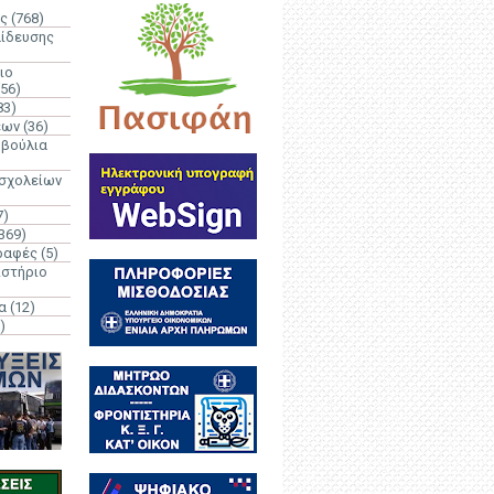
ς
(768)
αίδευσης
ιο
(56)
83)
έων
(36)
μβούλια
 σχολείων
7)
369)
ραφές
(5)
ιστήριο
α
(12)
)