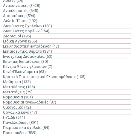
Άδειες
(24)
Ανακοινώσεις
(3428)
Αναπληρωτές
(645)
Αποσπάσεις
(594)
Δελτία Τύπου
(192)
Διευθυντές Σχολείων
(183)
Διευθυντές φορέων
(154)
Διορισμοί
(195)
Ειδική Αγωγή
(266)
Εκκλησιαστική εκπαίδευση
(43)
Εκπαιδευτικά Θέματα
(384)
Ενισχυτική Διδασκαλία
(60)
Ιδιωτική Εκπαίδευση
(30)
Κέντρα Ξένων γλωσσών
(7)
Κενά/Πλεονάσματα
(63)
Κρατικό Πιστοποιητικό Γλωσσομάθειας
(105)
Μαθητεία
(132)
Μεταθέσεις
(136)
Μετατάξεις
(79)
Νομοθεσία
(381)
ΝομοθεσίαΠανελλαδικές
(87)
Οικονομικά
(12)
Οργανικά κενά
(47)
ΠΥΣΔΕ
(611)
Πανελλαδικές
(891)
Πειραματικά σχολεία
(84)
Προκηρύξεις
(839)