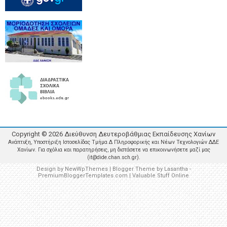
Copyright ©
2026
Διεύθυνση Δευτεροβάθμιας Εκπαίδευσης Χανίων
Ανάπτυξη, Υποστήριξη Ιστοσελίδας Τμήμα Δ Πληροφορικής και Νέων Τεχνολογιών ΔΔΕ
Χανίων. Για σχόλια και παρατηρήσεις, μη διστάσετε να επικοινωνήσετε μαζί μας
(it@dide.chan.sch.gr).
Design by
NewWpThemes
| Blogger Theme by
Lasantha
-
PremiumBloggerTemplates.com
|
Valuable Stuff Online