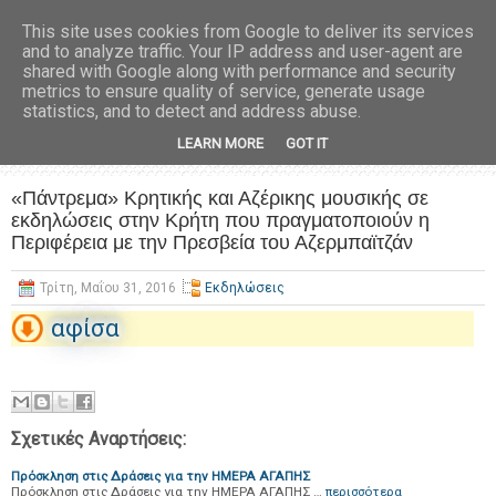
This site uses cookies from Google to deliver its services
and to analyze traffic. Your IP address and user-agent are
shared with Google along with performance and security
metrics to ensure quality of service, generate usage
statistics, and to detect and address abuse.
LEARN MORE
GOT IT
«Πάντρεμα» Κρητικής και Αζέρικης μουσικής σε
εκδηλώσεις στην Κρήτη που πραγματοποιούν η
Περιφέρεια με την Πρεσβεία του Αζερμπαϊτζάν
Τρίτη, Μαΐου 31, 2016
Εκδηλώσεις
αφίσα
Σχετικές Αναρτήσεις:
Πρόσκληση στις Δράσεις για την ΗΜΕΡΑ ΑΓΑΠΗΣ
Πρόσκληση στις Δράσεις για την ΗΜΕΡΑ ΑΓΑΠΗΣ …
περισσότερα