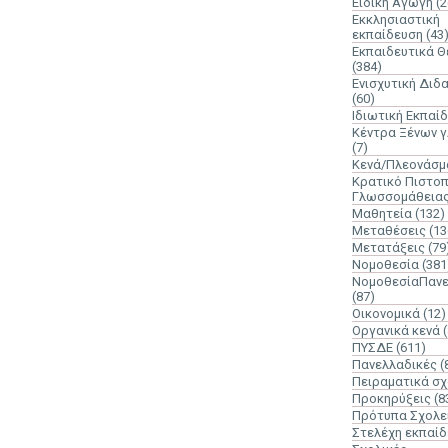
Ειδική Αγωγή
(2
Εκκλησιαστική
εκπαίδευση
(43
Εκπαιδευτικά 
(384)
Ενισχυτική Διδ
(60)
Ιδιωτική Εκπαί
Κέντρα Ξένων 
(7)
Κενά/Πλεονάσμ
Κρατικό Πιστοπ
Γλωσσομάθεια
Μαθητεία
(132)
Μεταθέσεις
(13
Μετατάξεις
(79
Νομοθεσία
(381
ΝομοθεσίαΠανε
(87)
Οικονομικά
(12)
Οργανικά κενά
ΠΥΣΔΕ
(611)
Πανελλαδικές
(
Πειραματικά σχ
Προκηρύξεις
(8
Πρότυπα Σχολε
Στελέχη εκπαί