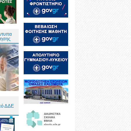
Έντυπα
τησης
πό ΔΔΕ