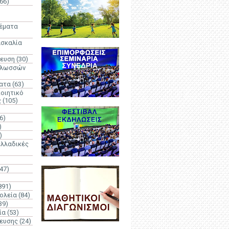
66)
)
Θέματα
ασκαλία
δευση
(30)
γλωσσών
ατα
(63)
οιητικό
ς
(105)
6)
)
)
λλαδικές
(47)
891)
ολεία
(84)
39)
ία
(53)
δευσης
(24)