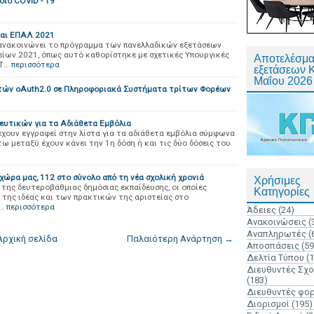
ϊό COVID - 19
και ΕΠΑΛ 2021
 ανακοινώνει το πρόγραμμα των πανελλαδικών εξετάσεων
ίων 2021, όπως αυτό καθορίστηκε με σχετικές Υπουργικές
Αποτελέσμα
 Τ…
περισσότερα
εξετάσεων 
Μαΐου 2026
τών oAuth2.0 σε Πληροφοριακά Συστήματα τρίτων Φορέων
δευτικών για τα Αδιάθετα Εμβόλια
έχουν εγγραφεί στην λίστα για τα αδιάθετα εμβόλια σύμφωνα
ω μεταξύ έχουν κάνει την 1η δόση ή και τις δύο δόσεις του
χώρα μας, 112 στο σύνολο από τη νέα σχολική χρονιά
Χρήσιμες
 της δευτεροβάθμιας δημόσιας εκπαίδευσης, οι οποίες
Κατηγορίες
 της ιδέας και των πρακτικών της αριστείας στο
…
περισσότερα
Άδειες
(24)
Ανακοινώσεις
(
Αναπληρωτές
(
Αρχική σελίδα
Παλαιότερη Ανάρτηση →
Αποσπάσεις
(59
Δελτία Τύπου
(
Διευθυντές Σχ
(183)
Διευθυντές φο
Διορισμοί
(195)