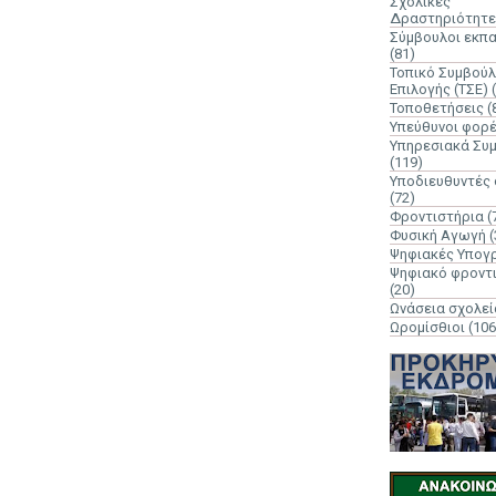
Σχολικές
Δραστηριότητε
Σύμβουλοι εκπ
(81)
Τοπικό Συμβούλ
Επιλογής (ΤΣΕ)
Τοποθετήσεις
(
Υπεύθυνοι φορ
Υπηρεσιακά Συ
(119)
Υποδιευθυντές
(72)
Φροντιστήρια
(
Φυσική Αγωγή
(
Ψηφιακές Υπογ
Ψηφιακό φροντ
(20)
Ωνάσεια σχολεί
Ωρομίσθιοι
(106