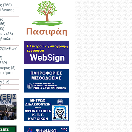
ς
(768)
αίδευσης
ιο
(56)
83)
έων
(36)
μβούλια
 σχολείων
7)
369)
ραφές
(5)
ιστήριο
α
(12)
)