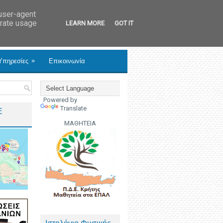
 user-agent
erate usage
LEARN MORE
GOT IT
»
Υπηρεσίες
Επικοινωνία
Powered by
Translate
Ε
ΜΑΘΗΤΕΙΑ