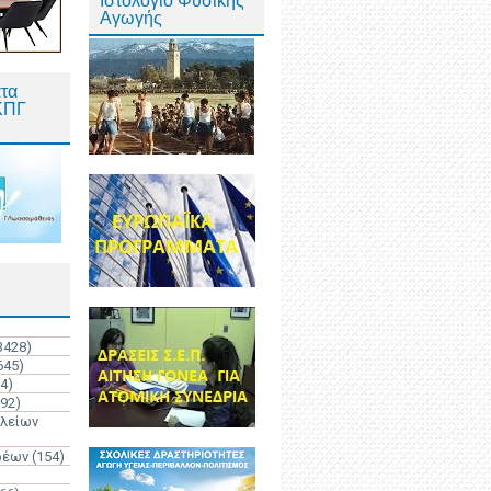
Ιστολόγιο Φυσικής
Αγωγής
τα
ΚΠΓ
3428)
645)
4)
192)
ολείων
ρέων
(154)