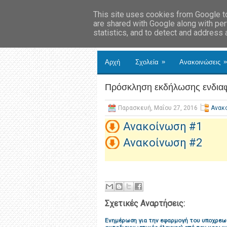
This site uses cookies from Google to 
are shared with Google along with per
statistics, and to detect and address
»
»
Αρχή
Σχολεία
Ανακοινώσεις
Πρόσκληση εκδήλωσης ενδιαφ
Παρασκευή, Μαΐου 27, 2016
Ανακ
Ανακοίνωση #1
Ανακοίνωση #2
Σχετικές Αναρτήσεις:
Ενημέρωση για την εφαρμογή του υποχρεω