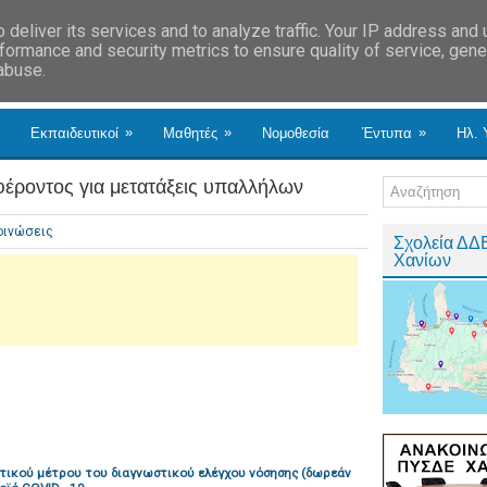
deliver its services and to analyze traffic. Your IP address and
formance and security metrics to ensure quality of service, gen
 abuse.
»
»
»
Εκπαιδευτικοί
Μαθητές
Νομοθεσία
Έντυπα
Ηλ. 
έροντος για μετατάξεις υπαλλήλων
οινώσεις
Σχολεία ΔΔ
Χανίων
τικού μέτρου του διαγνωστικού ελέγχου νόσησης (δωρεάν