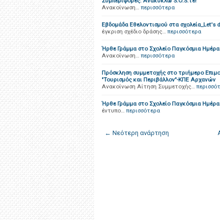
Συμπεριφορές: Ανακύκλω S.O.S.τε!"
Ανακοίνωση…
περισσότερα
Εβδομάδα Εθελοντισμού στα σχολεία_Let's d
έγκριση σχέδιο δράσης…
περισσότερα
Ήρθε Γράμμα στο Σχολείο Παγκόσμια Ημέρ
Ανακοίνωση…
περισσότερα
Πρόσκληση συμμετοχής στο τριήμερο Επιμ
"Τουρισμός και Περιβάλλον"-ΚΠΕ Αρχανών
Ανακοίνωση Αίτηση Συμμετοχής…
περισσό
Ήρθε Γράμμα στο Σχολείο Παγκόσμια Ημέρ
έντυπο…
περισσότερα
← Νεότερη ανάρτηση