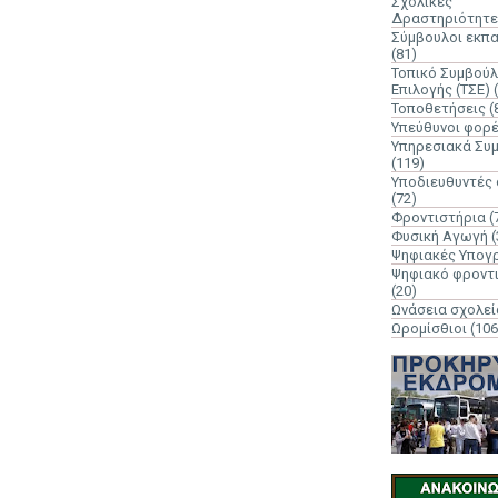
Σχολικές
Δραστηριότητε
Σύμβουλοι εκπ
(81)
Τοπικό Συμβούλ
Επιλογής (ΤΣΕ)
Τοποθετήσεις
(
Υπεύθυνοι φορ
Υπηρεσιακά Συ
(119)
Υποδιευθυντές
(72)
Φροντιστήρια
(
Φυσική Αγωγή
(
Ψηφιακές Υπογ
Ψηφιακό φροντ
(20)
Ωνάσεια σχολεί
Ωρομίσθιοι
(106