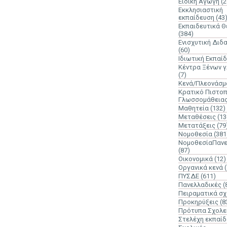
Ειδική Αγωγή
(2
Εκκλησιαστική
εκπαίδευση
(43
Εκπαιδευτικά 
(384)
Ενισχυτική Διδ
(60)
Ιδιωτική Εκπαί
Κέντρα Ξένων 
(7)
Κενά/Πλεονάσμ
Κρατικό Πιστοπ
Γλωσσομάθεια
Μαθητεία
(132)
Μεταθέσεις
(13
Μετατάξεις
(79
Νομοθεσία
(381
ΝομοθεσίαΠανε
(87)
Οικονομικά
(12)
Οργανικά κενά
ΠΥΣΔΕ
(611)
Πανελλαδικές
(
Πειραματικά σχ
Προκηρύξεις
(8
Πρότυπα Σχολε
Στελέχη εκπαί