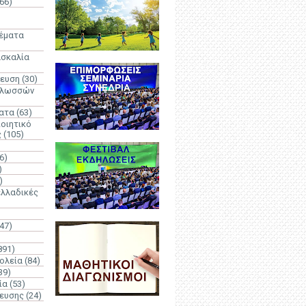
66)
)
Θέματα
ασκαλία
δευση
(30)
γλωσσών
ατα
(63)
οιητικό
ς
(105)
6)
)
)
λλαδικές
(47)
891)
ολεία
(84)
39)
ία
(53)
δευσης
(24)