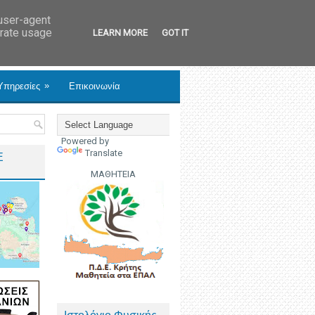
 user-agent
erate usage
LEARN MORE
GOT IT
»
Υπηρεσίες
Επικοινωνία
Powered by
Translate
Ε
ΜΑΘΗΤΕΙΑ