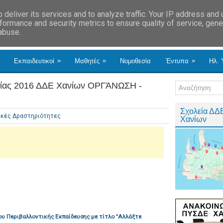
deliver its services and to analyze traffic. Your IP address and
formance and security metrics to ensure quality of service, gen
 abuse.
»
»
»
Εκπαιδευτικοί
Μαθητές
Νομοθεσία
Έντυπα
Ηλ. 
γίας 2016 ΔΔΕ Χανίων ΟΡΓΆΝΩΣΗ -
Σχολεία ΔΔ
ικές Δραστηριότητες
Χανίων
ου Περιβαλλοντικής Εκπαίδευσης με τίτλο "Αλλάξτε