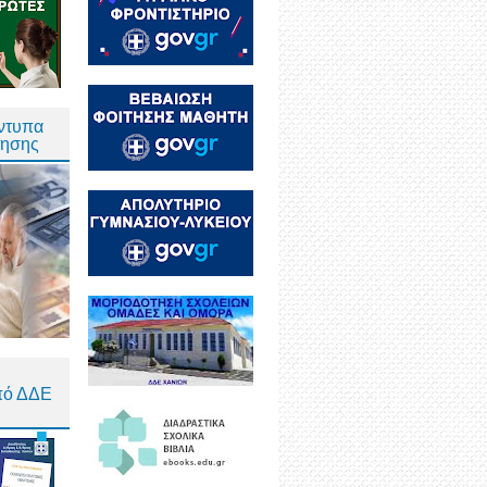
Έντυπα
τησης
πό ΔΔΕ