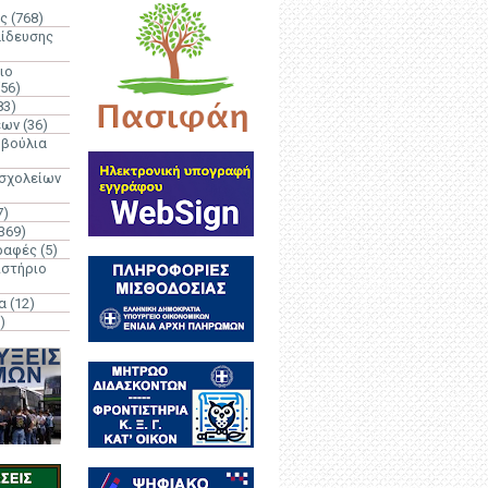
ς
(768)
αίδευσης
ιο
(56)
83)
έων
(36)
μβούλια
 σχολείων
7)
369)
ραφές
(5)
ιστήριο
α
(12)
)