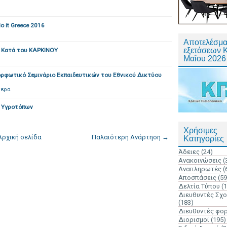
o it Greece 2016
Αποτελέσμα
εξετάσεων 
α Κατά του ΚΑΡΚΙΝΟΥ
Μαΐου 2026
ορφωτικό Σεμινάριο Εκπαιδευτικών του Εθνικού Δικτύου
τερα
α Υγροτόπων
Χρήσιμες
Αρχική σελίδα
Παλαιότερη Ανάρτηση →
Κατηγορίες
Άδειες
(24)
Ανακοινώσεις
(
Αναπληρωτές
(
Αποσπάσεις
(59
Δελτία Τύπου
(
Διευθυντές Σχ
(183)
Διευθυντές φο
Διορισμοί
(195)