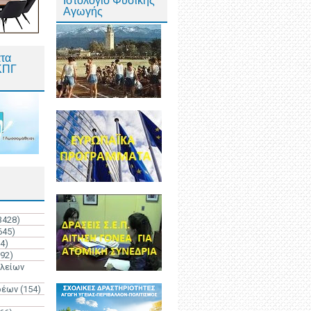
Ιστολόγιο Φυσικής
Αγωγής
τα
ΚΠΓ
3428)
645)
4)
192)
ολείων
ρέων
(154)