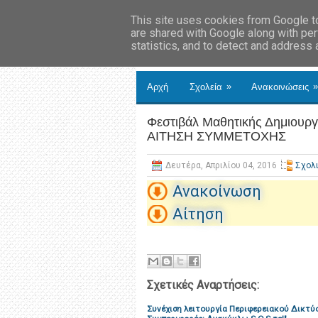
This site uses cookies from Google to 
are shared with Google along with per
statistics, and to detect and address
»
»
Αρχή
Σχολεία
Ανακοινώσεις
Φεστιβάλ Μαθητικής Δημιουρ
ΑΙΤΗΣΗ ΣΥΜΜΕΤΟΧΗΣ
Δευτέρα, Απριλίου 04, 2016
Σχολ
Ανακοίνωση
Αίτηση
Σχετικές Αναρτήσεις:
Συνέχιση λειτουργία Περιφερειακού Δικτύ