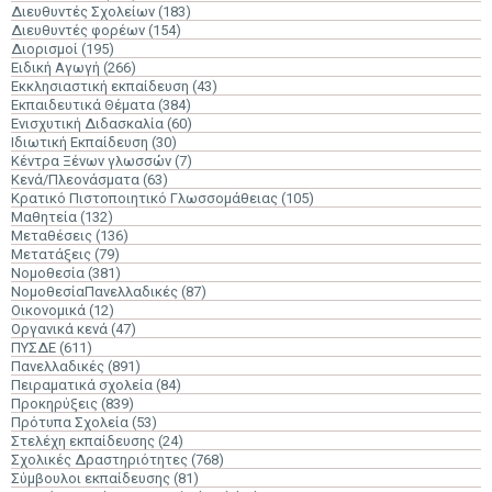
Διευθυντές Σχολείων
(183)
Διευθυντές φορέων
(154)
Διορισμοί
(195)
Ειδική Αγωγή
(266)
Εκκλησιαστική εκπαίδευση
(43)
Εκπαιδευτικά Θέματα
(384)
Ενισχυτική Διδασκαλία
(60)
Ιδιωτική Εκπαίδευση
(30)
Κέντρα Ξένων γλωσσών
(7)
Κενά/Πλεονάσματα
(63)
Κρατικό Πιστοποιητικό Γλωσσομάθειας
(105)
Μαθητεία
(132)
Μεταθέσεις
(136)
Μετατάξεις
(79)
Νομοθεσία
(381)
ΝομοθεσίαΠανελλαδικές
(87)
Οικονομικά
(12)
Οργανικά κενά
(47)
ΠΥΣΔΕ
(611)
Πανελλαδικές
(891)
Πειραματικά σχολεία
(84)
Προκηρύξεις
(839)
Πρότυπα Σχολεία
(53)
Στελέχη εκπαίδευσης
(24)
Σχολικές Δραστηριότητες
(768)
Σύμβουλοι εκπαίδευσης
(81)