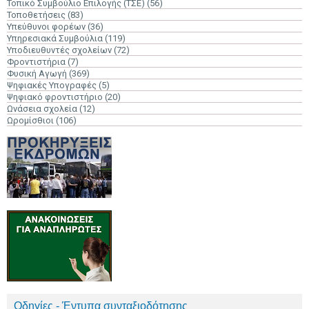
Τοπικό Συμβούλιο Επιλογής (ΤΣΕ)
(56)
Τοποθετήσεις
(83)
Υπεύθυνοι φορέων
(36)
Υπηρεσιακά Συμβούλια
(119)
Υποδιευθυντές σχολείων
(72)
Φροντιστήρια
(7)
Φυσική Αγωγή
(369)
Ψηφιακές Υπογραφές
(5)
Ψηφιακό φροντιστήριο
(20)
Ωνάσεια σχολεία
(12)
Ωρομίσθιοι
(106)
Οδηγίες - Έντυπα συνταξιοδότησης