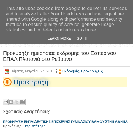
This site uses cookies from Google to deliver its services
and to analyze traffic. Your IP address and user-agent are
shared with Google along with performance and security
metrics to ensure quality of service, generate usage
statistics, and to detect and address abuse.
LEARN MORE
GOT IT
Προκύρηξη ημερησιας εκδρομης του Εσπερινου
ΕΠΑΛ Πλατανιά στο Ρεθυμνο
Πέμπτη, Μαρτίου 24, 2016
Εκδρομές
,
Προκηρύξεις
Προκήρυξη
Σχετικές Αναρτήσεις:
ΠΡΟΚΗΡΥΞΗ ΕΚΠΑΙΔΕΥΤΙΚΗΣ ΕΠΙΣΚΕΨΗΣ ΓΥΜΝΑΣΙΟΥ ΒΑΜΟΥ ΣΤΗΝ ΑΘΗΝΑ
Προκήρυξη…
περισσότερα