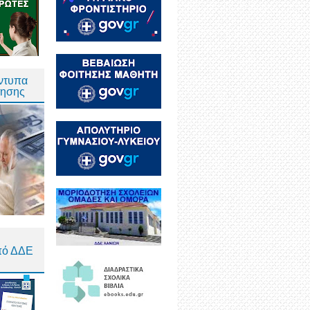
Έντυπα
τησης
πό ΔΔΕ