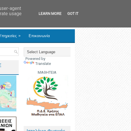
 user-agent
erate usage
LEARN MORE
GOT IT
»
Υπηρεσίες
Επικοινωνία
Powered by
Translate
Ε
ΜΑΘΗΤΕΙΑ