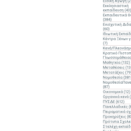
Ειδική Αγωγή
(2
Εκκλησιαστική
εκπαίδευση
(43
Εκπαιδευτικά 
(384)
Ενισχυτική Διδ
(60)
Ιδιωτική Εκπαί
Κέντρα Ξένων 
(7)
Κενά/Πλεονάσμ
Κρατικό Πιστοπ
Γλωσσομάθεια
Μαθητεία
(132)
Μεταθέσεις
(13
Μετατάξεις
(79
Νομοθεσία
(381
ΝομοθεσίαΠανε
(87)
Οικονομικά
(12)
Οργανικά κενά
ΠΥΣΔΕ
(612)
Πανελλαδικές
(
Πειραματικά σχ
Προκηρύξεις
(8
Πρότυπα Σχολε
Στελέχη εκπαί