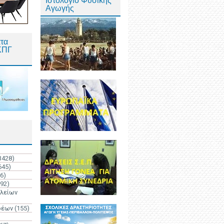
Ιστολόγιο Φυσικής
Αγωγής
τα
ΚΠΓ
3428)
645)
6)
192)
ολείων
ρέων
(155)