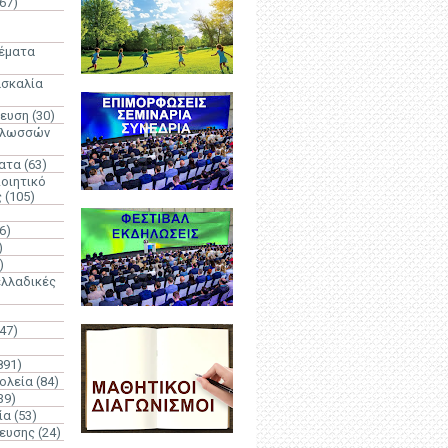
67)
)
Θέματα
ασκαλία
δευση
(30)
γλωσσών
ατα
(63)
οιητικό
ς
(105)
6)
)
)
λλαδικές
(47)
891)
ολεία
(84)
39)
ία
(53)
δευσης
(24)