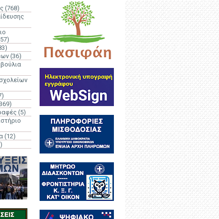
ς
(768)
αίδευσης
ιο
(57)
83)
έων
(36)
μβούλια
 σχολείων
7)
369)
ραφές
(5)
ιστήριο
α
(12)
)