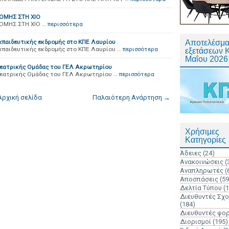
ΟΜΗΣ ΣΤΗ ΧΙΟ
ΟΜΗΣ ΣΤΗ ΧΙΟ …
περισσότερα
παιδευτικής εκδρομής στο ΚΠΕ Λαυρίου
Αποτελέσμα
παιδευτικής εκδρομής στο ΚΠΕ Λαυρίου …
περισσότερα
εξετάσεων 
Μαΐου 2026
Θεατρικής Ομάδας του ΓΕΛ Ακρωτηρίου
Θεατρικής Ομάδας του ΓΕΛ Ακρωτηρίου …
περισσότερα
Αρχική σελίδα
Παλαιότερη Ανάρτηση →
Χρήσιμες
Κατηγορίες
Άδειες
(24)
Ανακοινώσεις
(
Αναπληρωτές
(
Αποσπάσεις
(59
Δελτία Τύπου
(
Διευθυντές Σχ
(184)
Διευθυντές φο
Διορισμοί
(195)