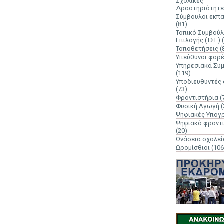
Σχολικές
Δραστηριότητε
Σύμβουλοι εκπ
(81)
Τοπικό Συμβούλ
Επιλογής (ΤΣΕ)
Τοποθετήσεις
(
Υπεύθυνοι φορ
Υπηρεσιακά Συ
(119)
Υποδιευθυντές
(73)
Φροντιστήρια
(
Φυσική Αγωγή
(
Ψηφιακές Υπογ
Ψηφιακό φροντ
(20)
Ωνάσεια σχολεί
Ωρομίσθιοι
(106