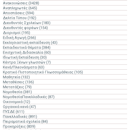
Ανακοινώσεις
(3428)
Αναπληρωτές
(645)
Αποσπάσεις
(594)
Δελτία Τύπου
(192)
Διευθυντές Σχολείων
(183)
Διευθυντές φορέων
(154)
Διορισμοί
(195)
Ειδική Αγωγή
(266)
Εκκλησιαστική εκπαίδευση
(43)
Εκπαιδευτικά Θέματα
(384)
Ενισχυτική Διδασκαλία
(60)
Ιδιωτική Εκπαίδευση
(30)
Κέντρα Ξένων γλωσσών
(7)
Κενά/Πλεονάσματα
(63)
Κρατικό Πιστοποιητικό Γλωσσομάθειας
(105)
Μαθητεία
(132)
Μεταθέσεις
(136)
Μετατάξεις
(79)
Νομοθεσία
(381)
ΝομοθεσίαΠανελλαδικές
(87)
Οικονομικά
(12)
Οργανικά κενά
(47)
ΠΥΣΔΕ
(611)
Πανελλαδικές
(891)
Πειραματικά σχολεία
(84)
Προκηρύξεις
(839)