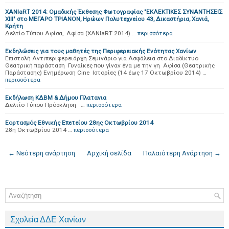
ΧΑΝΙaRT 2014: Ομαδικής Έκθεσης Φωτογραφίας "ΕΚΛΕΚΤΙΚΕΣ ΣΥΝΑΝΤΗΣΕΙΣ
ΧΙΙΙ" στο ΜΕΓΑΡΟ ΤΡΙΑΝΟΝ, Ηρώων Πολυτεχνείου 43, Δικαστήρια, Χανιά,
Κρήτη
Δελτίο Τύπου Αφίσα, Αφίσα (ΧΑΝΙaRT 2014) …
περισσότερα
Eκδηλώσεις για τους μαθητές της Περιφερειακής Ενότητας Χανίων
Επιστολή Αντιπεριφερειάρχη Σεμινάριο για Ασφάλεια στο Διαδίκτυο
Θεατρική παράσταση Γυναίκες που γίναν ένα με την γη Αφίσα (Θεατρικής
Παράστασης) Ενημέρωση Cine Ιστορίες (14 έως 17 Οκτωβρίου 2014) …
περισσότερα
Εκδήλωση ΚΔΒΜ & Δήμου Πλατανια
Δελτίο Τύπου Πρόσκληση …
περισσότερα
Εορτασμός Εθνικής Επετείου 28ης Οκτωβρίου 2014
28η Οκτωβρίου 2014 …
περισσότερα
← Νεότερη ανάρτηση
Αρχική σελίδα
Παλαιότερη Ανάρτηση →
Σχολεία ΔΔΕ Χανίων