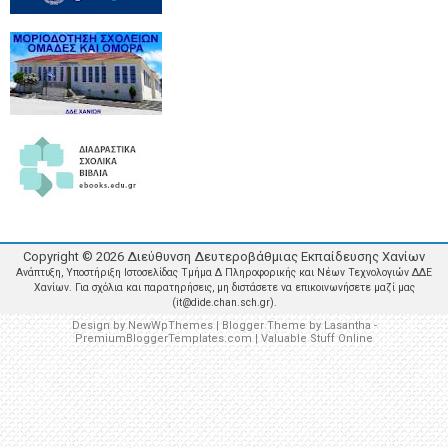
Copyright ©
2026
Διεύθυνση Δευτεροβάθμιας Εκπαίδευσης Χανίων
Ανάπτυξη, Υποστήριξη Ιστοσελίδας Τμήμα Δ Πληροφορικής και Νέων Τεχνολογιών ΔΔΕ
Χανίων. Για σχόλια και παρατηρήσεις, μη διστάσετε να επικοινωνήσετε μαζί μας
(it@dide.chan.sch.gr).
Design by
NewWpThemes
| Blogger Theme by
Lasantha
-
PremiumBloggerTemplates.com
|
Valuable Stuff Online