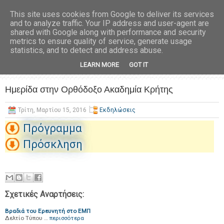
This site uses cookies from Google to deliver its services
and to analyze traffic. Your IP address and user-agent are
shared with Google along with performance and security
metrics to ensure quality of service, generate usage
statistics, and to detect and address abuse.
LEARN MORE
GOT IT
Ημερίδα στην Ορθόδοξο Ακαδημία Κρήτης
Τρίτη, Μαρτίου 15, 2016
Εκδηλώσεις
Πρόγραμμα
Πρόσκληση
Σχετικές Αναρτήσεις:
Βραδιά του Ερευνητή στο ΕΜΠ
Δελτίο Τύπου …
περισσότερα