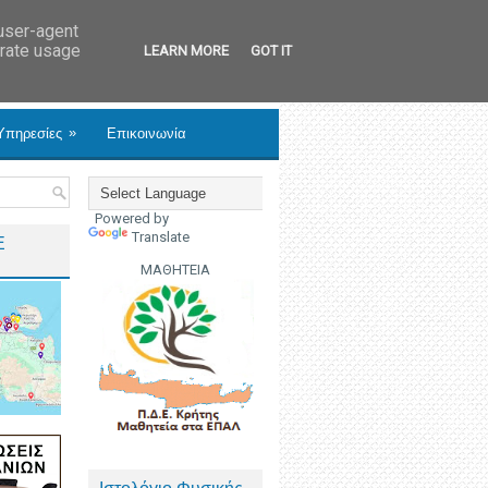
 user-agent
erate usage
LEARN MORE
GOT IT
»
Υπηρεσίες
Επικοινωνία
Powered by
Translate
Ε
ΜΑΘΗΤΕΙΑ