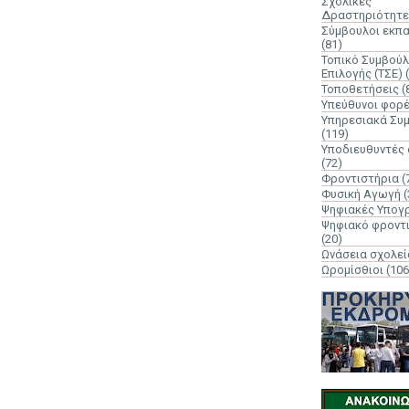
Σχολικές
Δραστηριότητε
Σύμβουλοι εκπ
(81)
Τοπικό Συμβούλ
Επιλογής (ΤΣΕ)
Τοποθετήσεις
(
Υπεύθυνοι φορ
Υπηρεσιακά Συ
(119)
Υποδιευθυντές
(72)
Φροντιστήρια
(
Φυσική Αγωγή
(
Ψηφιακές Υπογ
Ψηφιακό φροντ
(20)
Ωνάσεια σχολεί
Ωρομίσθιοι
(106