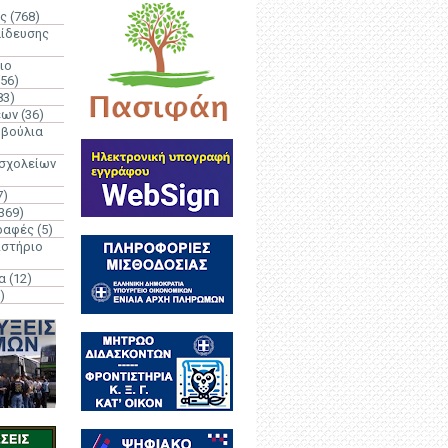
ς
(768)
αίδευσης
ιο
(56)
83)
έων
(36)
μβούλια
 σχολείων
7)
369)
ραφές
(5)
ιστήριο
α
(12)
)