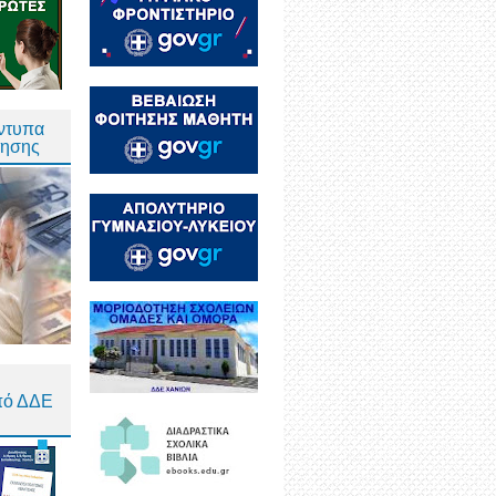
Έντυπα
τησης
πό ΔΔΕ