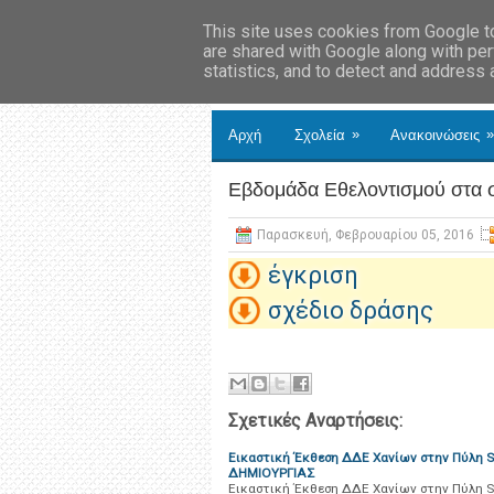
This site uses cookies from Google to 
are shared with Google along with per
statistics, and to detect and address
»
»
Αρχή
Σχολεία
Ανακοινώσεις
Εβδομάδα Εθελοντισμού στα σ
Παρασκευή, Φεβρουαρίου 05, 2016
έγκριση
σχέδιο δράσης
Σχετικές Αναρτήσεις:
Εικαστική Έκθεση ΔΔΕ Χανίων στην Πύλη 
ΔΗΜΙΟΥΡΓΙΑΣ
Εικαστική Έκθεση ΔΔΕ Χανίων στην Πύλη 