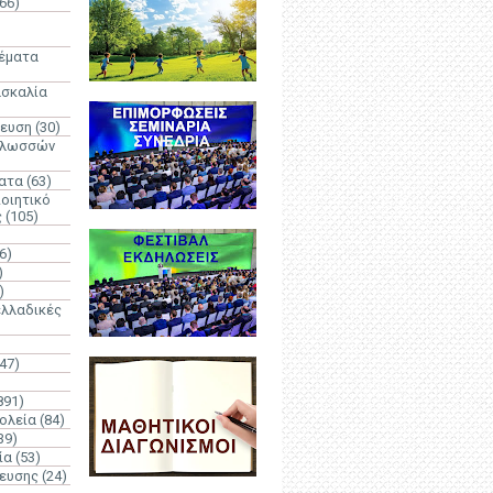
66)
)
Θέματα
ασκαλία
δευση
(30)
γλωσσών
ατα
(63)
οιητικό
ς
(105)
6)
)
)
λλαδικές
(47)
891)
ολεία
(84)
39)
ία
(53)
δευσης
(24)