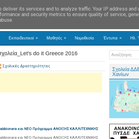
deliver its services and to analyze traffic. Your IP address and
formance and security metrics to ensure quality of service, gen
 abuse.
»
»
»
Εκπαιδευτικοί
Μαθητές
Νομοθεσία
Έντυπα
Ηλ. 
χολεία_Let's do it Greece 2016
Σχολικές Δραστηριότητες
Σχολεία ΔΔ
Χανίων
Sabbionara και ΝΕΟ Πρόγραμμα ΑΝΟΙΞΗΣ ΚΑΛΛΙΤΕΧΝΙΚΗΣ
Sabbionara και ΝΕΟ Πρόγραμμα ΑΝΟΙΞΗΣ ΚΑΛΛΙΤΕΧΝΙΚΗΣ