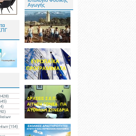
Ιστολόγιο Φυσικής
Αγωγής
τα
ΚΠΓ
3428)
645)
4)
192)
ολείων
ρέων
(154)