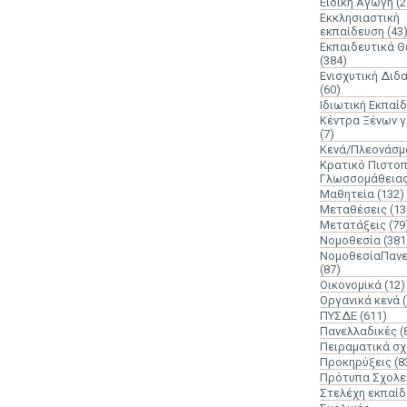
Ειδική Αγωγή
(2
Εκκλησιαστική
εκπαίδευση
(43
Εκπαιδευτικά 
(384)
Ενισχυτική Διδ
(60)
Ιδιωτική Εκπαί
Κέντρα Ξένων 
(7)
Κενά/Πλεονάσμ
Κρατικό Πιστοπ
Γλωσσομάθεια
Μαθητεία
(132)
Μεταθέσεις
(13
Μετατάξεις
(79
Νομοθεσία
(381
ΝομοθεσίαΠανε
(87)
Οικονομικά
(12)
Οργανικά κενά
ΠΥΣΔΕ
(611)
Πανελλαδικές
(
Πειραματικά σχ
Προκηρύξεις
(8
Πρότυπα Σχολε
Στελέχη εκπαί