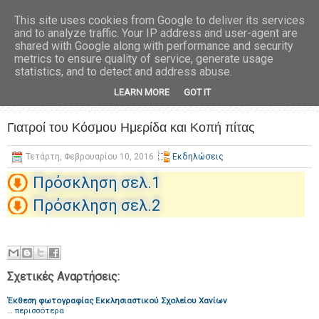
This site uses cookies from Google to deliver its services
and to analyze traffic. Your IP address and user-agent are
shared with Google along with performance and security
metrics to ensure quality of service, generate usage
statistics, and to detect and address abuse.
LEARN MORE
GOT IT
Γιατροί του Κόσμου Ημερίδα και Κοπή πίτας
Τετάρτη, Φεβρουαρίου 10, 2016
Εκδηλώσεις
Πρόσκληση σελ.1
Πρόσκληση σελ.2
Σχετικές Αναρτήσεις:
Έκθεση φωτογραφίας Εκκλησιαστικού Σχολείου Χανίων
…
περισσότερα