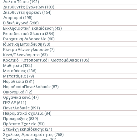
Δελτία Τύπου
(192)
Διευθυντές Σχολείων
(183)
Διευθυντές φορέων
(154)
Διορισμοί
(195)
Ειδική Αγωγή
(266)
Εκκλησιαστική εκπαίδευση
(43)
Εκπαιδευτικά Θέματα
(384)
Ενισχυτική Διδασκαλία
(60)
Ιδιωτική Εκπαίδευση
(30)
Κέντρα Ξένων γλωσσών
(7)
Κενά/Πλεονάσματα
(63)
Κρατικό Πιστοποιητικό Γλωσσομάθειας
(105)
Μαθητεία
(132)
Μεταθέσεις
(136)
Μετατάξεις
(79)
Νομοθεσία
(381)
ΝομοθεσίαΠανελλαδικές
(87)
Οικονομικά
(12)
Οργανικά κενά
(47)
ΠΥΣΔΕ
(611)
Πανελλαδικές
(891)
Πειραματικά σχολεία
(84)
Προκηρύξεις
(839)
Πρότυπα Σχολεία
(53)
Στελέχη εκπαίδευσης
(24)
Σχολικές Δραστηριότητες
(768)
Σύμβουλοι εκπαίδευσης
(81)