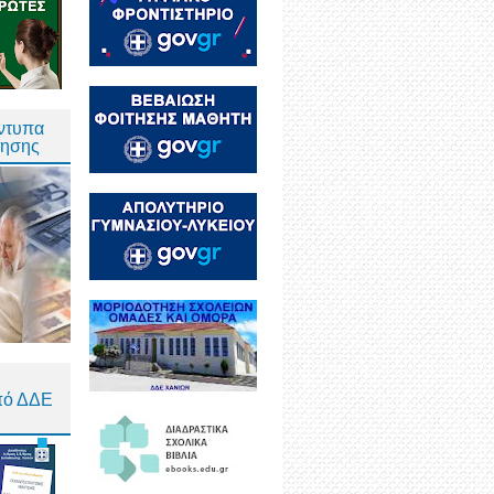
Έντυπα
τησης
πό ΔΔΕ