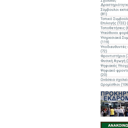
Σχολικές
Δραστηριότητε
Σύμβουλοι εκπ
(81)
Τοπικό Συμβούλ
Επιλογής (ΤΣΕ)
Τοποθετήσεις
(
Υπεύθυνοι φορ
Υπηρεσιακά Συ
(119)
Υποδιευθυντές
(72)
Φροντιστήρια
(
Φυσική Αγωγή
(
Ψηφιακές Υπογ
Ψηφιακό φροντ
(20)
Ωνάσεια σχολεί
Ωρομίσθιοι
(106