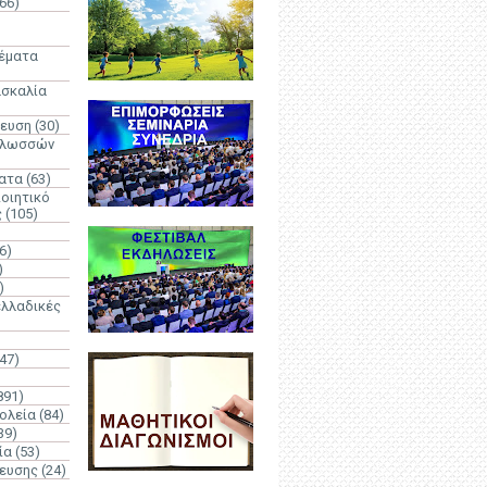
66)
)
Θέματα
ασκαλία
δευση
(30)
γλωσσών
ατα
(63)
οιητικό
ς
(105)
6)
)
)
λλαδικές
(47)
891)
ολεία
(84)
39)
ία
(53)
δευσης
(24)