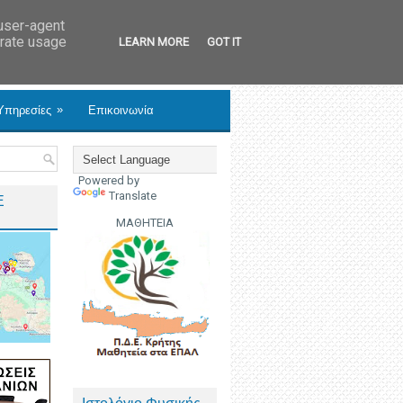
 user-agent
erate usage
LEARN MORE
GOT IT
»
Υπηρεσίες
Επικοινωνία
Powered by
Translate
Ε
ΜΑΘΗΤΕΙΑ