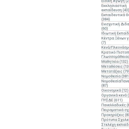
Ειδική Αγωγή
(2
Εκκλησιαστική
εκπαίδευση
(43
Εκπαιδευτικά 
(384)
Ενισχυτική Διδ
(60)
Ιδιωτική Εκπαί
Κέντρα Ξένων 
(7)
Κενά/Πλεονάσμ
Κρατικό Πιστοπ
Γλωσσομάθεια
Μαθητεία
(132)
Μεταθέσεις
(13
Μετατάξεις
(79
Νομοθεσία
(381
ΝομοθεσίαΠανε
(87)
Οικονομικά
(12)
Οργανικά κενά
ΠΥΣΔΕ
(611)
Πανελλαδικές
(
Πειραματικά σχ
Προκηρύξεις
(8
Πρότυπα Σχολε
Στελέχη εκπαί