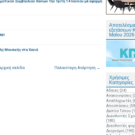
ημοτικού Συμβουλίου Χανίων την Τρίτη 14 Ιουνίου με αφορμή
Αποτελέσμα
εξετάσεων 
Μαΐου 2026
ΝΗ
ς Μουσικής στα Χανιά
Αρχική σελίδα
Παλαιότερη Ανάρτηση →
Χρήσιμες
Κατηγορίες
Άδειες
(24)
Ανακοινώσεις
(
Αναπληρωτές
(
Αποσπάσεις
(59
Δελτία Τύπου
(
Διευθυντές Σχ
(183)
Διευθυντές φο
Διορισμοί
(195)