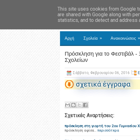
This site uses cookies from Google to 
are shared with Google along with per
statistics, and to detect and address
»
»
Αρχή
Σχολεία
Ανακοινώσεις
Πρόσκληση για το Φεστιβάλ -
Σχολείων
Σάββατο, Φεβρουαρίου 06, 2016
σχετικά έγγραφα
Σχετικές Αναρτήσεις:
πρόσκληση στη γιορτή του 2ου Γυμνασίου 
πρόσκληση αφίσα…
περισσότερα