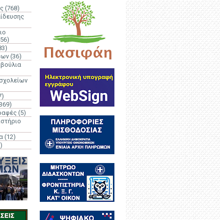
ς
(768)
αίδευσης
ιο
(56)
83)
έων
(36)
μβούλια
 σχολείων
7)
369)
ραφές
(5)
ιστήριο
α
(12)
)