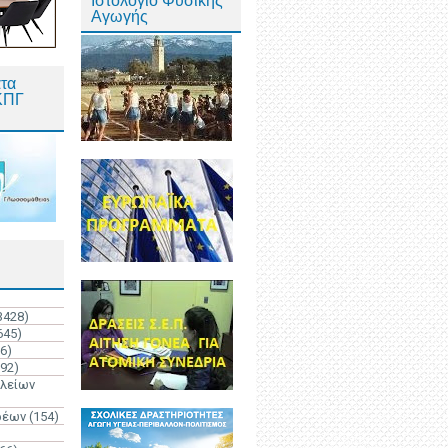
Ιστολόγιο Φυσικής
Αγωγής
τα
ΚΠΓ
3428)
645)
6)
192)
ολείων
ρέων
(154)