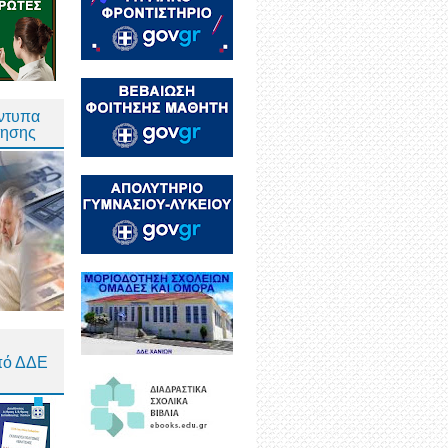
Έντυπα
τησης
πό ΔΔΕ