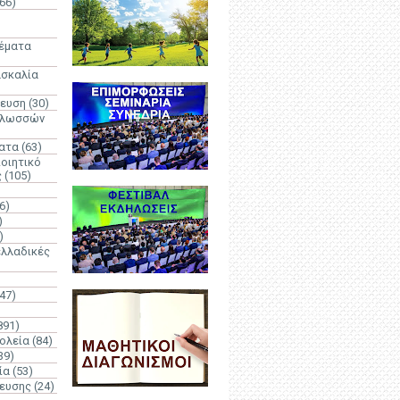
66)
)
Θέματα
ασκαλία
δευση
(30)
γλωσσών
ατα
(63)
οιητικό
ς
(105)
6)
)
)
λλαδικές
(47)
891)
ολεία
(84)
39)
ία
(53)
δευσης
(24)