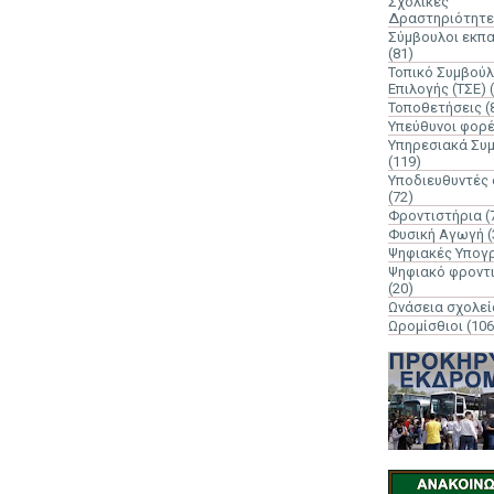
Σχολικές
Δραστηριότητε
Σύμβουλοι εκπ
(81)
Τοπικό Συμβούλ
Επιλογής (ΤΣΕ)
Τοποθετήσεις
(
Υπεύθυνοι φορ
Υπηρεσιακά Συ
(119)
Υποδιευθυντές
(72)
Φροντιστήρια
(
Φυσική Αγωγή
(
Ψηφιακές Υπογ
Ψηφιακό φροντ
(20)
Ωνάσεια σχολεί
Ωρομίσθιοι
(106