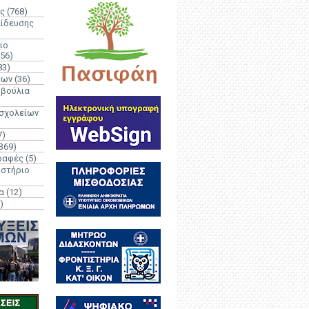
ς
(768)
αίδευσης
ιο
(56)
83)
έων
(36)
μβούλια
 σχολείων
7)
369)
ραφές
(5)
ιστήριο
α
(12)
)