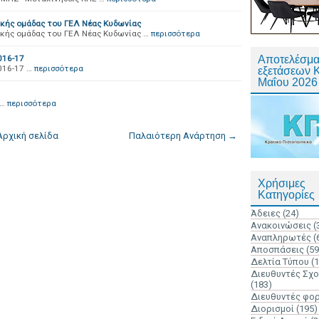
ικής ομάδας του ΓΕΛ Νέας Κυδωνίας
κής ομάδας του ΓΕΛ Νέας Κυδωνίας …
περισσότερα
16-17
Αποτελέσμα
16-17 …
περισσότερα
εξετάσεων 
Μαΐου 2026
 …
περισσότερα
Αρχική σελίδα
Παλαιότερη Ανάρτηση →
Χρήσιμες
Κατηγορίες
Άδειες
(24)
Ανακοινώσεις
(
Αναπληρωτές
(
Αποσπάσεις
(59
Δελτία Τύπου
(
Διευθυντές Σχ
(183)
Διευθυντές φο
Διορισμοί
(195)