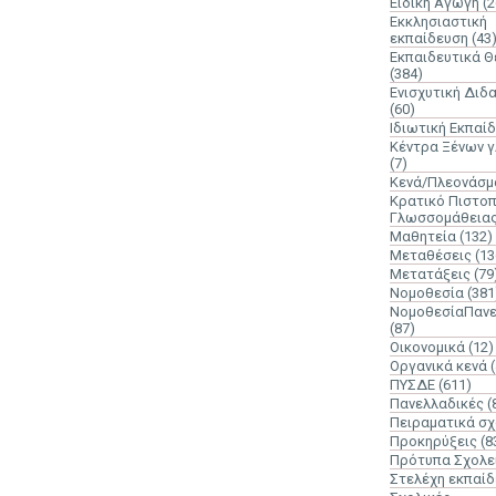
Ειδική Αγωγή
(2
Εκκλησιαστική
εκπαίδευση
(43
Εκπαιδευτικά 
(384)
Ενισχυτική Διδ
(60)
Ιδιωτική Εκπαί
Κέντρα Ξένων 
(7)
Κενά/Πλεονάσμ
Κρατικό Πιστοπ
Γλωσσομάθεια
Μαθητεία
(132)
Μεταθέσεις
(13
Μετατάξεις
(79
Νομοθεσία
(381
ΝομοθεσίαΠανε
(87)
Οικονομικά
(12)
Οργανικά κενά
ΠΥΣΔΕ
(611)
Πανελλαδικές
(
Πειραματικά σχ
Προκηρύξεις
(8
Πρότυπα Σχολε
Στελέχη εκπαί