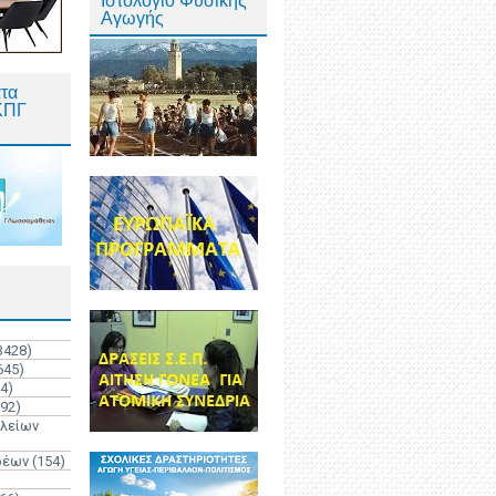
Ιστολόγιο Φυσικής
Αγωγής
τα
ΚΠΓ
3428)
645)
4)
192)
ολείων
ρέων
(154)