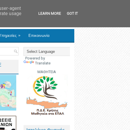
 user-agent
erate usage
LEARN MORE
GOT IT
»
Υπηρεσίες
Επικοινωνία
Powered by
Translate
Ε
ΜΑΘΗΤΕΙΑ