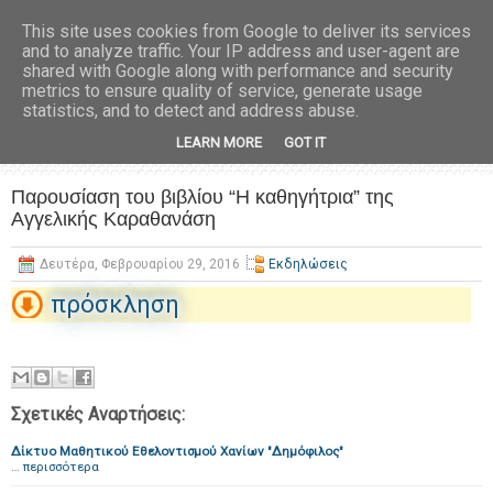
This site uses cookies from Google to deliver its services
and to analyze traffic. Your IP address and user-agent are
shared with Google along with performance and security
metrics to ensure quality of service, generate usage
statistics, and to detect and address abuse.
LEARN MORE
GOT IT
Παρουσίαση του βιβλίου “Η καθηγήτρια” της
Αγγελικής Καραθανάση
Δευτέρα, Φεβρουαρίου 29, 2016
Εκδηλώσεις
πρόσκληση
Σχετικές Αναρτήσεις:
Δίκτυο Μαθητικού Εθελοντισμού Χανίων "Δημόφιλος"
…
περισσότερα