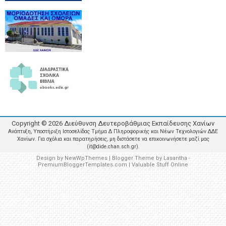
Copyright ©
2026
Διεύθυνση Δευτεροβάθμιας Εκπαίδευσης Χανίων
Ανάπτυξη, Υποστήριξη Ιστοσελίδας Τμήμα Δ Πληροφορικής και Νέων Τεχνολογιών ΔΔΕ
Χανίων. Για σχόλια και παρατηρήσεις, μη διστάσετε να επικοινωνήσετε μαζί μας
(it@dide.chan.sch.gr).
Design by
NewWpThemes
| Blogger Theme by
Lasantha
-
PremiumBloggerTemplates.com
|
Valuable Stuff Online