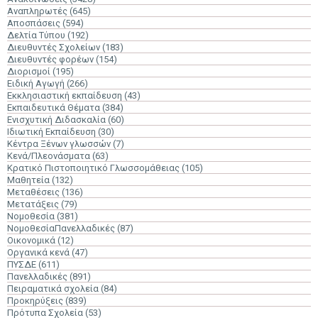
Αναπληρωτές
(645)
Αποσπάσεις
(594)
Δελτία Τύπου
(192)
Διευθυντές Σχολείων
(183)
Διευθυντές φορέων
(154)
Διορισμοί
(195)
Ειδική Αγωγή
(266)
Εκκλησιαστική εκπαίδευση
(43)
Εκπαιδευτικά Θέματα
(384)
Ενισχυτική Διδασκαλία
(60)
Ιδιωτική Εκπαίδευση
(30)
Κέντρα Ξένων γλωσσών
(7)
Κενά/Πλεονάσματα
(63)
Κρατικό Πιστοποιητικό Γλωσσομάθειας
(105)
Μαθητεία
(132)
Μεταθέσεις
(136)
Μετατάξεις
(79)
Νομοθεσία
(381)
ΝομοθεσίαΠανελλαδικές
(87)
Οικονομικά
(12)
Οργανικά κενά
(47)
ΠΥΣΔΕ
(611)
Πανελλαδικές
(891)
Πειραματικά σχολεία
(84)
Προκηρύξεις
(839)
Πρότυπα Σχολεία
(53)