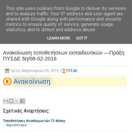
This site uses cookies from Google to deliver its services
and to analyze traffic. Your IP address and user-agent are
shared with Google along with performance and security
metrics to ensure quality of service, generate usage
statistics, and to detect and address abuse.
LEARN MORE
GOT IT
Ανακοίνωση τοποθετήσεων εκπαιδευτικών —Πράξη
ΠΥΣΔΕ 5η/08-02-2016
Τρίτη, Φεβρουαρίου 09, 2016
ΠΥΣΔΕ
Ανακοίνωση
Σχετικές Αναρτήσεις:
Τοποθετήσεις Αναπληρωτών Γ2 Φάσης
…
περισσότερα