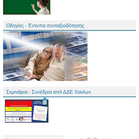
Οδηγίες - Έντυπα συνταξιοδότησης
Σεμινάρια - Συνέδρια από ΔΔΕ Χανίων