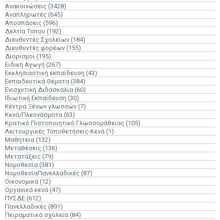
Ανακοινώσεις
(3428)
Αναπληρωτές
(645)
Αποσπάσεις
(596)
Δελτία Τύπου
(192)
Διευθυντές Σχολείων
(184)
Διευθυντές φορέων
(155)
Διορισμοί
(195)
Ειδική Αγωγή
(267)
Εκκλησιαστική εκπαίδευση
(43)
Εκπαιδευτικά Θέματα
(384)
Ενισχυτική Διδασκαλία
(60)
Ιδιωτική Εκπαίδευση
(30)
Κέντρα Ξένων γλωσσών
(7)
Κενά/Πλεονάσματα
(63)
Κρατικό Πιστοποιητικό Γλωσσομάθειας
(105)
Λειτουργικές Τοποθετήσεις-Κενά
(1)
Μαθητεία
(132)
Μεταθέσεις
(136)
Μετατάξεις
(79)
Νομοθεσία
(381)
ΝομοθεσίαΠανελλαδικές
(87)
Οικονομικά
(12)
Οργανικά κενά
(47)
ΠΥΣΔΕ
(612)
Πανελλαδικές
(891)
Πειραματικά σχολεία
(84)