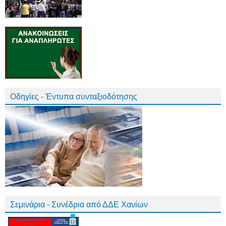
Οδηγίες - Έντυπα συνταξιοδότησης
Σεμινάρια - Συνέδρια από ΔΔΕ Χανίων