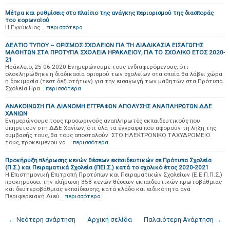
Μέτρα και ρυθμίσεις στο πλαίσιο της ανάγκης περιορισμού της διασποράς
του κορωνοϊού
Η Εγκύκλιος …
περισσότερα
ΔΕΛΤΙΟ ΤΥΠΟΥ – ΟΡΙΣΜΟΣ ΣΧΟΛΕΙΩΝ ΓΙΑ ΤΗ ΔΙΑΔΙΚΑΣΙΑ ΕΙΣΑΓΩΓΗΣ
ΜΑΘΗΤΩΝ ΣΤΑ ΠΡΟΤΥΠΑ ΣΧΟΛΕΙΑ ΗΡΑΚΛΕΙΟΥ, ΓΙΑ ΤΟ ΣΧΟΛΙΚΟ ΕΤΟΣ 2020-
21
Ηράκλειο, 25-06-2020 Ενημερώνουμε τους ενδιαφερόμενους, ότι
ολοκληρώθηκε η διαδικασία ορισμού των σχολείων στα οποία θα λάβει χώρα
η δοκιμασία (τεστ δεξιοτήτων) για την εισαγωγή των μαθητών στα Πρότυπα
Σχολεία Ηρα…
περισσότερα
ΑΝΑΚΟΙΝΩΣΗ ΓΙΑ ΔΙΑΝΟΜΗ ΕΓΓΡΑΦΩΝ ΑΠΟΛΥΣΗΣ ΑΝΑΠΛΗΡΩΤΩΝ ΔΔΕ
ΧΑΝΙΩΝ
Ενημερώνουμε τους προσωρινούς αναπληρωτές εκπαιδευτικούς που
υπηρετούν στη ΔΔΕ Χανίων, ότι όλα τα έγγραφα που αφορούν τη λήξη της
σύμβασής τους, θα τους αποσταλούν ΣΤΟ ΗΛΕΚΤΡΟΝΙΚΟ ΤΑΧΥΔΡΟΜΕΙΟ
τους, προκειμένου να …
περισσότερα
Προκήρυξη πλήρωσης κενών θέσεων εκπαιδευτικών σε Πρότυπα Σχολεία
(Π.Σ.) και Πειραματικά Σχολεία (ΠΕΙ.Σ.) κατά το σχολικό έτος 2020-2021
Η Επιστημονική Επιτροπή Προτύπων και Πειραματικών Σχολείων (Ε.Ε.Π.Π.Σ.)
προκηρύσσει την πλήρωση 358 κενών θέσεων εκπαιδευτικών πρωτοβάθμιας
και δευτεροβάθμιας εκπαίδευσης, κατά κλάδο και ειδικότητα ανά
Περιφερειακή Διεύ…
περισσότερα
← Νεότερη ανάρτηση
Αρχική σελίδα
Παλαιότερη Ανάρτηση →