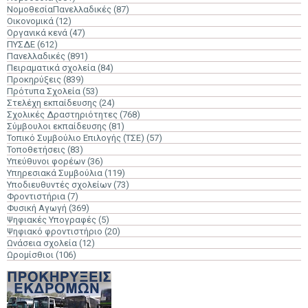
ΝομοθεσίαΠανελλαδικές
(87)
Οικονομικά
(12)
Οργανικά κενά
(47)
ΠΥΣΔΕ
(612)
Πανελλαδικές
(891)
Πειραματικά σχολεία
(84)
Προκηρύξεις
(839)
Πρότυπα Σχολεία
(53)
Στελέχη εκπαίδευσης
(24)
Σχολικές Δραστηριότητες
(768)
Σύμβουλοι εκπαίδευσης
(81)
Τοπικό Συμβούλιο Επιλογής (ΤΣΕ)
(57)
Τοποθετήσεις
(83)
Υπεύθυνοι φορέων
(36)
Υπηρεσιακά Συμβούλια
(119)
Υποδιευθυντές σχολείων
(73)
Φροντιστήρια
(7)
Φυσική Αγωγή
(369)
Ψηφιακές Υπογραφές
(5)
Ψηφιακό φροντιστήριο
(20)
Ωνάσεια σχολεία
(12)
Ωρομίσθιοι
(106)