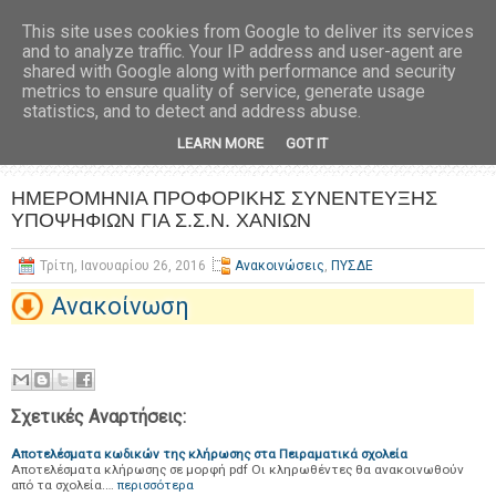
This site uses cookies from Google to deliver its services
and to analyze traffic. Your IP address and user-agent are
shared with Google along with performance and security
metrics to ensure quality of service, generate usage
statistics, and to detect and address abuse.
LEARN MORE
GOT IT
ΗΜΕΡΟΜΗΝΙΑ ΠΡΟΦΟΡΙΚΗΣ ΣΥΝΕΝΤΕΥΞΗΣ
ΥΠΟΨΗΦΙΩΝ ΓΙΑ Σ.Σ.Ν. ΧΑΝΙΩΝ
Τρίτη, Ιανουαρίου 26, 2016
Ανακοινώσεις
,
ΠΥΣΔΕ
Ανακοίνωση
Σχετικές Αναρτήσεις:
Αποτελέσματα κωδικών της κλήρωσης στα Πειραματικά σχολεία
Αποτελέσματα κλήρωσης σε μορφή pdf Οι κληρωθέντες θα ανακοινωθούν
από τα σχολεία.…
περισσότερα