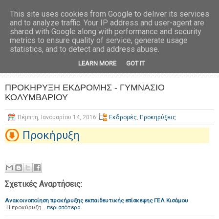
This site uses cookies from Google to deliver its services
and to analyze traffic. Your IP address and user-agent are
shared with Google along with performance and security
metrics to ensure quality of service, generate usage
statistics, and to detect and address abuse.
LEARN MORE
GOT IT
ΠΡΟΚΗΡΥΞΗ ΕΚΔΡΟΜΗΣ - ΓΥΜΝΑΣΙΟ
ΚΟΛΥΜΒΑΡΙΟΥ
Πέμπτη, Ιανουαρίου 14, 2016
Εκδρομές
,
Προκηρύξεις
Προκήρυξη
Σχετικές Αναρτήσεις:
Ανακοινοποίηση προκήρυξης εκπαιδευτικής επίσκεψης ΓΕΛ Κισάμου
Η προκύρυξη…
περισσότερα