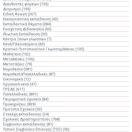
Διευθυντές φορέων
(155)
Διορισμοί
(195)
Ειδική Αγωγή
(267)
Εκκλησιαστική εκπαίδευση
(43)
Εκπαιδευτικά Θέματα
(384)
Ενισχυτική Διδασκαλία
(60)
Ιδιωτική Εκπαίδευση
(30)
Κέντρα Ξένων γλωσσών
(7)
Κενά/Πλεονάσματα
(63)
Κρατικό Πιστοποιητικό Γλωσσομάθειας
(105)
Μαθητεία
(132)
Μεταθέσεις
(136)
Μετατάξεις
(79)
Νομοθεσία
(381)
ΝομοθεσίαΠανελλαδικές
(87)
Οικονομικά
(12)
Οργανικά κενά
(47)
ΠΥΣΔΕ
(611)
Πανελλαδικές
(891)
Πειραματικά σχολεία
(84)
Προκηρύξεις
(839)
Πρότυπα Σχολεία
(53)
Στελέχη εκπαίδευσης
(24)
Σχολικές Δραστηριότητες
(768)
Σύμβουλοι εκπαίδευσης
(81)
Τοπικό Συμβούλιο Επιλογής (ΤΣΕ)
(56)