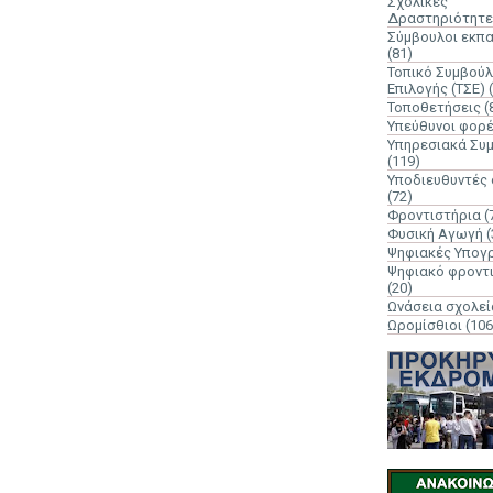
Σχολικές
Δραστηριότητε
Σύμβουλοι εκπ
(81)
Τοπικό Συμβούλ
Επιλογής (ΤΣΕ)
Τοποθετήσεις
(
Υπεύθυνοι φορ
Υπηρεσιακά Συ
(119)
Υποδιευθυντές
(72)
Φροντιστήρια
(
Φυσική Αγωγή
(
Ψηφιακές Υπογ
Ψηφιακό φροντ
(20)
Ωνάσεια σχολεί
Ωρομίσθιοι
(106