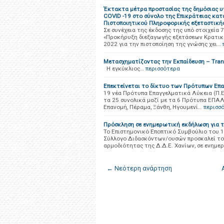
Έκτακτα μέτρα προστασίας της δημόσιας υ
COVID -19 στο σύνολο της Επικράτειας κατ
Πιστοποιητικού Πληροφορικής εξεταστική
Σε συνέχεια της έκδοσης της υπό στοιχεία
«Προκήρυξη διεξαγωγής εξετάσεων Κρατικο
2022 για την πιστοποίηση της γνώσης χει…
Μετασχηματίζοντας την Εκπαίδευση – Tran
Η εγκύκλιος…
περισσότερα
Επεκτείνεται το δίκτυο των Πρότυπων Επ
19 νέα Πρότυπα Επαγγελματικά Λύκεια (Π.Ε
τα 25 συνολικά μαζί με τα 6 Πρότυπα ΕΠΑΛ 
Επανομή, Πέραμα, Ξάνθη, Ηγουμενί…
περισσ
Πρόσκληση σε ενημερωτική εκδήλωση για τ
Το Επιστημονικό Εποπτικό Συμβούλιο του 1
Σύλλογο Διδασκόντων/ουσών προσκαλεί του
αρμοδιότητας της Δ.Δ.Ε. Χανίων, σε ενημε
← Νεότερη ανάρτηση