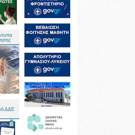
Έντυπα
τησης
πό ΔΔΕ