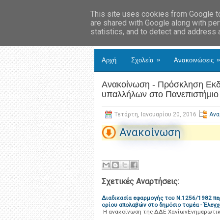
This site uses cookies from Google to 
are shared with Google along with per
statistics, and to detect and address
»
»
Αρχή
Σχολεία
Ανακοινώσεις
Ανακοίνωση - Πρόσκληση Εκδ
υπαλλήλων στο Πανεπιστήμι
Τετάρτη, Ιανουαρίου 20, 2016
Ανα
Ανακοίνωση
Σχετικές Αναρτήσεις:
Διαδικασία εφαρμογής του Ν.1256/1982 πε
ορίου απολαβών στο δημόσιο τομέα - Έλε
Η ανακοίνωση της ΔΔΕ ΧανίωνΕνημερωτικ