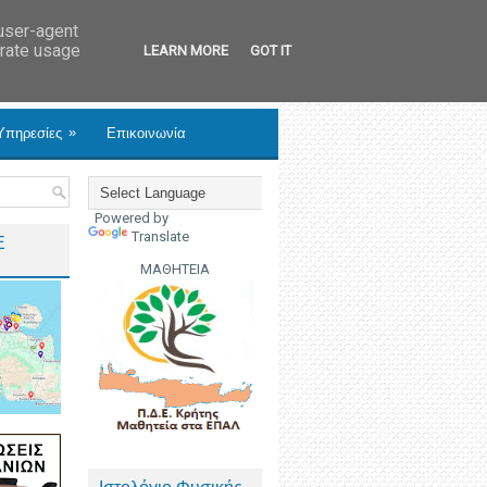
 user-agent
erate usage
LEARN MORE
GOT IT
»
Υπηρεσίες
Επικοινωνία
Powered by
Translate
Ε
ΜΑΘΗΤΕΙΑ