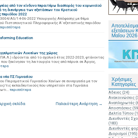
γείας από τον κίνδυνο περαιτέρω διασποράς του κορωνοϊού
ά τη διενέργεια των εξετάσεων του Κρατικού
ς περιόδου 2022
 73004/Α5/14-06-2022 Υπουργικής Απόφασης με θέμα
ύ Πιστοποιητικού Πληροφορικής Α’ εξεταστικής περιόδου
Αποτελέσμα
περισσότερα
εξετάσεων 
Μαΐου 2026
sforming Education
αγγελματικών Λυκείων της χώρας
ΠΑ.Λ.) ιδρύονται από το σχολικό έτος 2022-2023, φτάνοντας
που ξεκίνησαν τη λειτουργία τους από πέρυσι σε Άργος,
ότερα
α νέα ΠΣ Γυμνασίου
Χρήσιμες
ου Πειραματικού Γυμνασίου Χανίων σε συνεργασία με τον
Κατηγορίες
ς/τις εκπαιδευτικούς που υπηρετούν στα Γυμνάσια
ρωτι…
περισσότερα
Άδειες
(24)
Ανακοινώσεις
(
Αναπληρωτές
(
Αρχική σελίδα
Παλαιότερη Ανάρτηση →
Αποσπάσεις
(59
Δελτία Τύπου
(
Διευθυντές Σχ
(183)
Διευθυντές φο
Διορισμοί
(195)