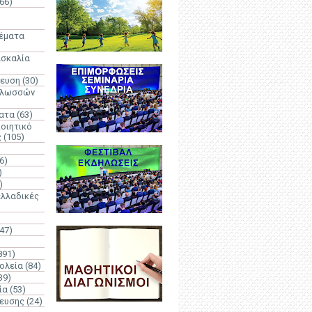
66)
)
Θέματα
ασκαλία
δευση
(30)
γλωσσών
ατα
(63)
οιητικό
ς
(105)
6)
)
)
λλαδικές
(47)
891)
ολεία
(84)
39)
ία
(53)
δευσης
(24)