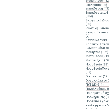
Ειδική Αγωγή
(2
Εκκλησιαστική
εκπαίδευση
(43
Εκπαιδευτικά 
(384)
Ενισχυτική Διδ
(60)
Ιδιωτική Εκπαί
Κέντρα Ξένων 
(7)
Κενά/Πλεονάσμ
Κρατικό Πιστοπ
Γλωσσομάθεια
Μαθητεία
(132)
Μεταθέσεις
(13
Μετατάξεις
(79
Νομοθεσία
(381
ΝομοθεσίαΠανε
(87)
Οικονομικά
(12)
Οργανικά κενά
ΠΥΣΔΕ
(611)
Πανελλαδικές
(
Πειραματικά σχ
Προκηρύξεις
(8
Πρότυπα Σχολε
Στελέχη εκπαί