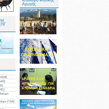
Ιστολόγιο Φυσικής
Αγωγής
τα
ΚΠΓ
3428)
645)
6)
192)
ολείων
ρέων
(154)