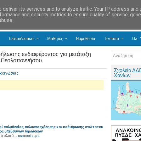
deliver its services and to analyze traffic. Your IP address and
formance and security metrics to ensure quality of service, gen
 abuse.
»
»
»
Εκπαιδευτικοί
Μαθητές
Νομοθεσία
Έντυπα
Ηλ. 
ήλωσης ενδιαφέροντος για μετάταξη
ο Πεολοποννήσου
Σχολεία ΔΔ
κοινώσεις
Χανίων
ρί πολυθεσίας, πολυαπασχόλησης και καθιέρωσης ανώτατου
γχος υπεύθυνων δηλώσεων
ό υλικό …
περισσότερα