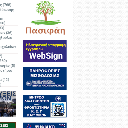
ς
(768)
αίδευσης
ιο
(56)
83)
έων
(36)
μβούλια
 σχολείων
7)
369)
ραφές
(5)
ιστήριο
α
(12)
)