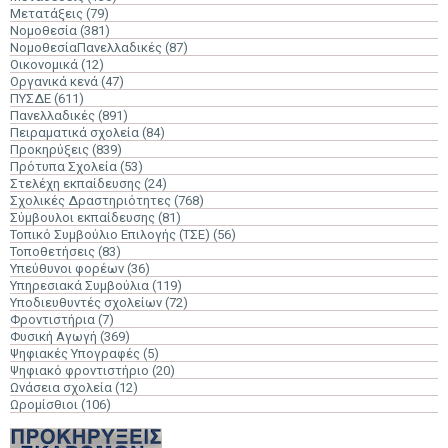
Μετατάξεις
(79)
Νομοθεσία
(381)
ΝομοθεσίαΠανελλαδικές
(87)
Οικονομικά
(12)
Οργανικά κενά
(47)
ΠΥΣΔΕ
(611)
Πανελλαδικές
(891)
Πειραματικά σχολεία
(84)
Προκηρύξεις
(839)
Πρότυπα Σχολεία
(53)
Στελέχη εκπαίδευσης
(24)
Σχολικές Δραστηριότητες
(768)
Σύμβουλοι εκπαίδευσης
(81)
Τοπικό Συμβούλιο Επιλογής (ΤΣΕ)
(56)
Τοποθετήσεις
(83)
Υπεύθυνοι φορέων
(36)
Υπηρεσιακά Συμβούλια
(119)
Υποδιευθυντές σχολείων
(72)
Φροντιστήρια
(7)
Φυσική Αγωγή
(369)
Ψηφιακές Υπογραφές
(5)
Ψηφιακό φροντιστήριο
(20)
Ωνάσεια σχολεία
(12)
Ωρομίσθιοι
(106)