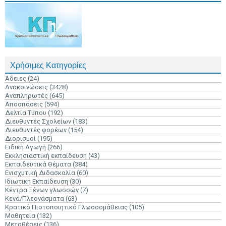
Χρήσιμες Κατηγορίες
Άδειες
(24)
Ανακοινώσεις
(3428)
Αναπληρωτές
(645)
Αποσπάσεις
(594)
Δελτία Τύπου
(192)
Διευθυντές Σχολείων
(183)
Διευθυντές φορέων
(154)
Διορισμοί
(195)
Ειδική Αγωγή
(266)
Εκκλησιαστική εκπαίδευση
(43)
Εκπαιδευτικά Θέματα
(384)
Ενισχυτική Διδασκαλία
(60)
Ιδιωτική Εκπαίδευση
(30)
Κέντρα Ξένων γλωσσών
(7)
Κενά/Πλεονάσματα
(63)
Κρατικό Πιστοποιητικό Γλωσσομάθειας
(105)
Μαθητεία
(132)
Μεταθέσεις
(136)