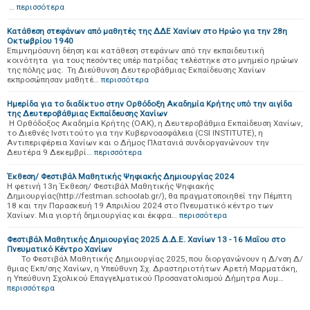
…
περισσότερα
Κατάθεση στεφάνων από μαθητές της ΔΔΕ Χανίων στο Ηρώο για την 28η
Οκτωβρίου 1940
Επιμνημόσυνη δέηση και κατάθεση στεφάνων από την εκπαιδευτική
κοινότητα για τους πεσόντες υπέρ πατρίδας τελέστηκε στο μνημείο ηρώων
της πόλης μας. Τη Διεύθυνση Δευτεροβάθμιας Εκπαίδευσης Χανίων
εκπροσώπησαν μαθητέ…
περισσότερα
Ημερίδα για το διαδίκτυο στην Ορθόδοξη Ακαδημία Κρήτης υπό την αιγίδα
της Δευτεροβάθμιας Εκπαίδευσης Χανίων
Η Ορθόδοξος Ακαδημία Κρήτης (ΟΑΚ), η Δευτεροβάθμια Εκπαίδευση Χανίων,
το Διεθνές Ινστιτούτο για την Κυβερνοασφάλεια (CSI INSTITUTE), η
Αντιπεριφέρεια Χανίων και ο Δήμος Πλατανιά συνδιοργανώνουν την
Δευτέρα 9 Δεκεμβρί…
περισσότερα
Έκθεση/ Φεστιβάλ Μαθητικής Ψηφιακής Δημιουργίας 2024
Η φετινή 13η Έκθεση/ Φεστιβάλ Μαθητικής Ψηφιακής
Δημιουργίας(http://festman.schoolab.gr/), θα πραγματοποιηθεί την Πέμπτη
18 και την Παρασκευή 19 Απριλίου 2024 στο Πνευματικό κέντρο των
Χανίων. Μια γιορτή δημιουργίας και έκφρα…
περισσότερα
Φεστιβάλ Μαθητικής Δημιουργίας 2025 Δ.Δ.Ε. Χανίων 13 - 16 Μαΐου στο
Πνευματικό Κέντρο Χανίων
Το Φεστιβάλ Μαθητικής Δημιουργίας 2025, που διοργανώνουν η Δ/νση Δ/
θμιας Εκπ/σης Χανίων, η Υπεύθυνη Σχ. Δραστηριοτήτων Αρετή Μαρματάκη,
η Υπεύθυνη Σχολικού Επαγγελματικού Προσανατολισμού Δήμητρα Λυμ…
περισσότερα