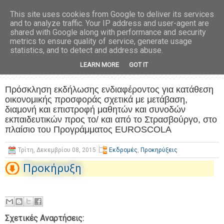
This site uses cookies from Google to deliver its services
and to analyze traffic. Your IP address and user-agent are
shared with Google along with performance and security
metrics to ensure quality of service, generate usage
statistics, and to detect and address abuse.
LEARN MORE
GOT IT
Πρόσκληση εκδήλωσης ενδιαφέροντος για κατάθεση
οικονομικής προσφοράς σχετικά με μετάβαση,
διαμονή και επιστροφή μαθητών και συνοδών
εκπαιδευτικών προς το/ και από το Στρασβούργο, στο
πλαίσιο του Προγράμματος EUROSCOLA
Τρίτη, Δεκεμβρίου 08, 2015
Εκδρομές
,
Προκηρύξεις
Προκήρυξη
Σχετικές Αναρτήσεις: