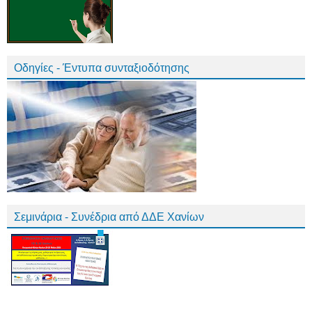
Οδηγίες - Έντυπα συνταξιοδότησης
Σεμινάρια - Συνέδρια από ΔΔΕ Χανίων