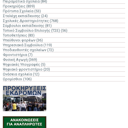
Πειραματικά σχολεία
(84)
Προκηρύξεις
(839)
Πρότυπα Σχολεία
(53)
Στελέχη εκπαίδευσης
(24)
Σχολικές Δραστηριότητες
(768)
Σύμβουλοι εκπαίδευσης
(81)
Τοπικό Συμβούλιο Επιλογής (ΤΣΕ)
(56)
Τοποθετήσεις
(83)
Υπεύθυνοι φορέων
(36)
Υπηρεσιακά Συμβούλια
(119)
Υποδιευθυντές σχολείων
(72)
Φροντιστήρια
(7)
Φυσική Αγωγή
(369)
Ψηφιακές Υπογραφές
(5)
Ψηφιακό φροντιστήριο
(20)
Ωνάσεια σχολεία
(12)
Ωρομίσθιοι
(106)