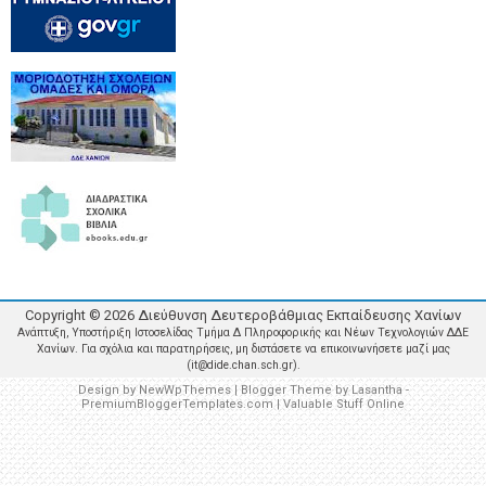
Copyright ©
2026
Διεύθυνση Δευτεροβάθμιας Εκπαίδευσης Χανίων
Ανάπτυξη, Υποστήριξη Ιστοσελίδας Τμήμα Δ Πληροφορικής και Νέων Τεχνολογιών ΔΔΕ
Χανίων. Για σχόλια και παρατηρήσεις, μη διστάσετε να επικοινωνήσετε μαζί μας
(it@dide.chan.sch.gr).
Design by
NewWpThemes
| Blogger Theme by
Lasantha
-
PremiumBloggerTemplates.com
|
Valuable Stuff Online