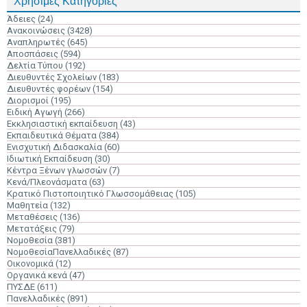
Χρήσιμες Κατηγορίες
Άδειες
(24)
Ανακοινώσεις
(3428)
Αναπληρωτές
(645)
Αποσπάσεις
(594)
Δελτία Τύπου
(192)
Διευθυντές Σχολείων
(183)
Διευθυντές φορέων
(154)
Διορισμοί
(195)
Ειδική Αγωγή
(266)
Εκκλησιαστική εκπαίδευση
(43)
Εκπαιδευτικά Θέματα
(384)
Ενισχυτική Διδασκαλία
(60)
Ιδιωτική Εκπαίδευση
(30)
Κέντρα Ξένων γλωσσών
(7)
Κενά/Πλεονάσματα
(63)
Κρατικό Πιστοποιητικό Γλωσσομάθειας
(105)
Μαθητεία
(132)
Μεταθέσεις
(136)
Μετατάξεις
(79)
Νομοθεσία
(381)
ΝομοθεσίαΠανελλαδικές
(87)
Οικονομικά
(12)
Οργανικά κενά
(47)
ΠΥΣΔΕ
(611)
Πανελλαδικές
(891)