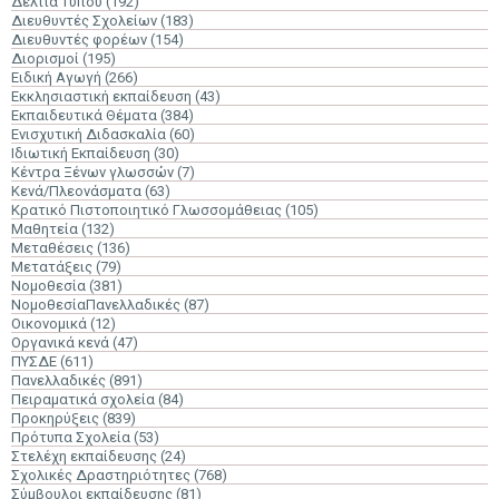
Δελτία Τύπου
(192)
Διευθυντές Σχολείων
(183)
Διευθυντές φορέων
(154)
Διορισμοί
(195)
Ειδική Αγωγή
(266)
Εκκλησιαστική εκπαίδευση
(43)
Εκπαιδευτικά Θέματα
(384)
Ενισχυτική Διδασκαλία
(60)
Ιδιωτική Εκπαίδευση
(30)
Κέντρα Ξένων γλωσσών
(7)
Κενά/Πλεονάσματα
(63)
Κρατικό Πιστοποιητικό Γλωσσομάθειας
(105)
Μαθητεία
(132)
Μεταθέσεις
(136)
Μετατάξεις
(79)
Νομοθεσία
(381)
ΝομοθεσίαΠανελλαδικές
(87)
Οικονομικά
(12)
Οργανικά κενά
(47)
ΠΥΣΔΕ
(611)
Πανελλαδικές
(891)
Πειραματικά σχολεία
(84)
Προκηρύξεις
(839)
Πρότυπα Σχολεία
(53)
Στελέχη εκπαίδευσης
(24)
Σχολικές Δραστηριότητες
(768)
Σύμβουλοι εκπαίδευσης
(81)