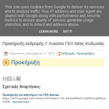
This site uses cookies from Google to deliver its services
and to analyze traffic. Your IP address and user-agent are
shared with Google along with performance and security
metrics to ensure quality of service, generate usage
statistics, and to detect and address abuse.
LEARN MORE
GOT IT
Προκήρυξη εκδρομής Γ Λυκείου ΓΕΛ Νέας Κυδωνίας
Παρασκευή, Δεκεμβρίου 11, 2015
Εκδρομές
,
Προκηρύξεις
Προκήρυξη
Σχετικές Αναρτήσεις:
Προκήρυξη για εισητήρια 1ου ΓΕΛ Χανίων
https://drive.google.com/drive/u/0/folders/19h_K9xlwW8IdG1GyK8OevqfXRyer
Q0E8…
περισσότερα