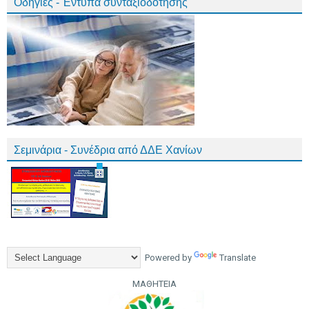
Οδηγίες - Έντυπα συνταξιοδότησης
Σεμινάρια - Συνέδρια από ΔΔΕ Χανίων
Powered by
Translate
ΜΑΘΗΤΕΙΑ