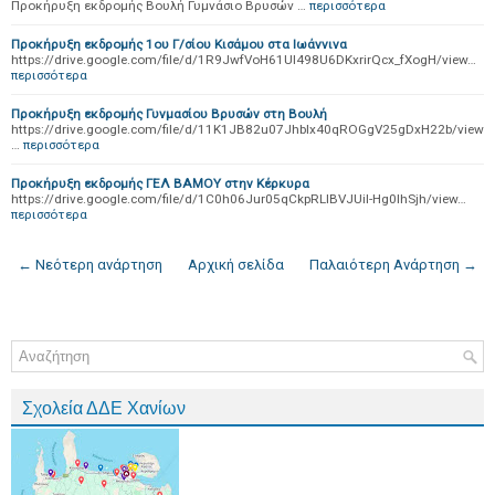
Προκήρυξη εκδρομής Βουλή Γυμνάσιο Βρυσών …
περισσότερα
Προκήρυξη εκδρομής 1ου Γ/σίου Κισάμου στα Ιωάννινα
https://drive.google.com/file/d/1R9JwfVoH61Ul498U6DKxrirQcx_fXogH/view…
περισσότερα
Προκήρυξη εκδρομής Γυνμασίου Βρυσών στη Βουλή
https://drive.google.com/file/d/11K1JB82u07Jhblx40qROGgV25gDxH22b/view
…
περισσότερα
Προκήρυξη εκδρομής ΓΕΛ ΒΑΜΟΥ στην Κέρκυρα
https://drive.google.com/file/d/1C0h06Jur05qCkpRLlBVJUiI-Hg0lhSjh/view…
περισσότερα
← Νεότερη ανάρτηση
Αρχική σελίδα
Παλαιότερη Ανάρτηση →
Σχολεία ΔΔΕ Χανίων