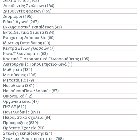
Δελτία Τύπου
(192)
Διευθυντές Σχολείων
(184)
Διευθυντές φορέων
(155)
Διορισμοί
(195)
Ειδική Αγωγή
(267)
Εκκλησιαστική εκπαίδευση
(43)
Εκπαιδευτικά Θέματα
(384)
Ενισχυτική Διδασκαλία
(60)
Ιδιωτική Εκπαίδευση
(30)
Κέντρα Ξένων γλωσσών
(7)
Κενά/Πλεονάσματα
(63)
Κρατικό Πιστοποιητικό Γλωσσομάθειας
(105)
Λειτουργικές Τοποθετήσεις-Κενά
(1)
Μαθητεία
(132)
Μεταθέσεις
(136)
Μετατάξεις
(79)
Νομοθεσία
(381)
ΝομοθεσίαΠανελλαδικές
(87)
Οικονομικά
(12)
Οργανικά κενά
(47)
ΠΥΣΔΕ
(612)
Πανελλαδικές
(891)
Πειραματικά σχολεία
(84)
Προκηρύξεις
(839)
Πρότυπα Σχολεία
(53)
Στελέχη εκπαίδευσης
(24)
Σχολικές Δραστηριότητες
(768)