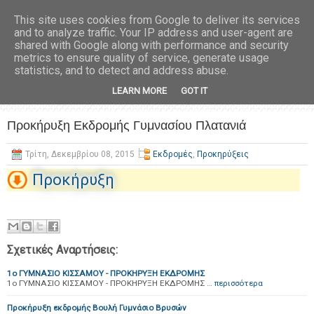
This site uses cookies from Google to deliver its services
and to analyze traffic. Your IP address and user-agent are
shared with Google along with performance and security
metrics to ensure quality of service, generate usage
statistics, and to detect and address abuse.
LEARN MORE
GOT IT
Προκήρυξη Εκδρομής Γυμνασίου Πλατανιά
Τρίτη, Δεκεμβρίου 08, 2015
Εκδρομές
,
Προκηρύξεις
Προκήρυξη
Σχετικές Αναρτήσεις:
1ο ΓΥΜΝΑΣΙΟ ΚΙΣΣΑΜΟΥ - ΠΡΟΚΗΡΥΞΗ ΕΚΔΡΟΜΗΣ
1ο ΓΥΜΝΑΣΙΟ ΚΙΣΣΑΜΟΥ - ΠΡΟΚΗΡΥΞΗ ΕΚΔΡΟΜΗΣ …
περισσότερα
Προκήρυξη εκδρομής Βουλή Γυμνάσιο Βρυσών