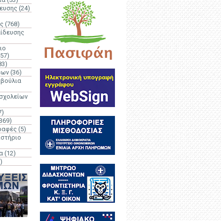
δευσης
(24)
ς
(768)
αίδευσης
ιο
(57)
83)
έων
(36)
μβούλια
 σχολείων
7)
369)
ραφές
(5)
ιστήριο
α
(12)
)