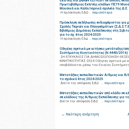
Εκπ/σης και μελών ΕΕΠ-ΕΒΠ σε άλλους εκπαι
Πρωτοβάθμιας Εκπ/σης κλάδων ΠΕ79 Μουσι
Μουσικά και Καλλιτεχνικά σχολεία της Δ.Ε.
Η πρόσκληση ΕΔΩ …
περισσότερα
Πρόσκληση εκδήλωσης ενδιαφέροντος για μ
Σχολής Τεχνών και Επαγγελμάτων (Σ.Δ.Σ.Τ.
Ββάθμιας Δημόσιας Εκπαίδευσης στη Σιβιτα
για το σχ. έτος 2024-2025
Η πρόσκληση Εδώ …
περισσότερα
Οδηγίες σχετικά με αιτήσεις μετάταξης/απ
Συστήματος Κινητικότητας (Ν.4440/2016)
2Η ΕΓΚΥΚΛΙΟΣ ΓΙΑ ΔΗΜΟΣΙΟΠΟΙΗΣΗ ΘΕΣΕΩ
ΚΙΝΗΤΙΚΟΤΗΤΑΣ 2024 Οδηγίες σχετικά με α
υποβάλλονται μέσω του Ενιαίου Συστήματ
Μετατάξεις εκπαιδευτικών Α/θμιας και Β/θ
το σχολικό έτος 2024-2025
Δείτε την απόφαση ΕΔΩ …
περισσότερα
Μετατάξεις εκπαιδευτικών από κλάδο σε κλ
σε κλάδους της Α/θμιας Εκπαίδευσης για τ
Δείτε την απόφαση ΕΔΩ …
περισσότερα
← Νεότερη ανάρτηση