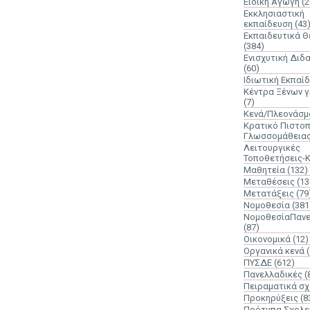
Ειδική Αγωγή
(2
Εκκλησιαστική
εκπαίδευση
(43
Εκπαιδευτικά 
(384)
Ενισχυτική Διδ
(60)
Ιδιωτική Εκπαί
Κέντρα Ξένων 
(7)
Κενά/Πλεονάσμ
Κρατικό Πιστοπ
Γλωσσομάθεια
Λειτουργικές
Τοποθετήσεις-
Μαθητεία
(132)
Μεταθέσεις
(13
Μετατάξεις
(79
Νομοθεσία
(381
ΝομοθεσίαΠανε
(87)
Οικονομικά
(12)
Οργανικά κενά
ΠΥΣΔΕ
(612)
Πανελλαδικές
(
Πειραματικά σχ
Προκηρύξεις
(8
Πρότυπα Σχολε