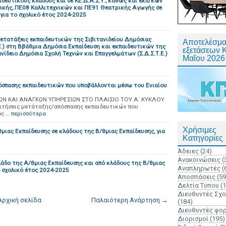
δευτικούς κλάδους και σε ΚΕ.Δ.Α.Σ.Υ., καθώς και εκπ/κών
κής, ΠΕ08 Καλλιτεχνικών και ΠΕ91 Θεατρικής Αγωγής σε
 για το σχολικό έτος 2024-2025
ετατάξεις εκπαιδευτικών της Σιβιτανιδείου Δημόσιας
Αποτελέσμα
Ε.) στη Ββάθμια Δημόσια Εκπαίδευση και εκπαιδευτικών της
εξετάσεων 
νίδειο Δημόσια Σχολή Τεχνών και Επαγγελμάτων (Σ.Δ.Σ.Τ.Ε.)
Μαΐου 2026
όσπασης εκπαιδευτικών που υποβάλλονται μέσω του Ενιαίου
Ν ΚΑΙ ΑΝΑΓΚΩΝ ΥΠΗΡΕΣΙΩΝ ΣΤΟ ΠΛΑΙΣΙΟ ΤΟΥ Α΄ ΚΥΚΛΟΥ
ιτήσεις μετάταξης/απόσπασης εκπαιδευτικών που
ος …
περισσότερα
Χρήσιμες
μιας Εκπαίδευσης σε κλάδους της Β/θμιας Εκπαίδευσης, για
Κατηγορίες
Άδειες
(24)
Ανακοινώσεις
(
άδο της Α/θμιας Εκπαίδευσης και από κλάδους της Β/θμιας
Αναπληρωτές
(
ο σχολικό έτος 2024-2025
Αποσπάσεις
(59
Δελτία Τύπου
(
Διευθυντές Σχ
Αρχική σελίδα
Παλαιότερη Ανάρτηση →
(184)
Διευθυντές φο
Διορισμοί
(195)