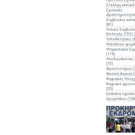
Στελέχη εκπαί
Σχολικές
Δραστηριότητε
Σύμβουλοι εκπ
(81)
Τοπικό Συμβούλ
Επιλογής (ΤΣΕ)
Τοποθετήσεις
(
Υπεύθυνοι φορ
Υπηρεσιακά Συ
(119)
Υποδιευθυντές
(73)
Φροντιστήρια
(
Φυσική Αγωγή
(
Ψηφιακές Υπογ
Ψηφιακό φροντ
(20)
Ωνάσεια σχολεί
Ωρομίσθιοι
(106