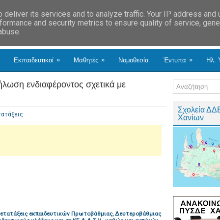
deliver its services and to analyze traffic. Your IP address and
formance and security metrics to ensure quality of service, gen
 abuse.
»
»
»
Εκπαιδευτικοί
Μαθητές
Νομοθεσία
Έντυπα
Ηλ. 
ωση ενδιαφέροντος σχετικά με
Σχολεία ΔΔ
ατάξεις
Χανίων
μετατάξεις εκπαιδευτικών Πρωτοβάθμιας, Δευτεροβάθμιας