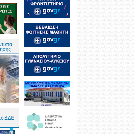
Έντυπα
τησης
πό ΔΔΕ