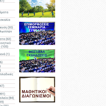
67)
)
Θέματα
ασκαλία
δευση
(30)
γλωσσών
ατα
(63)
οιητικό
ς
(105)
Κενά
(1)
6)
)
)
λλαδικές
(47)
891)
ολεία
(84)
39)
ία
(53)