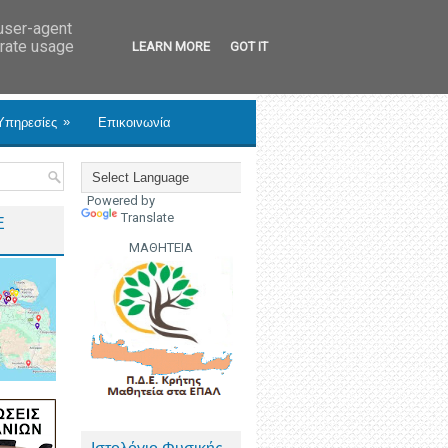
 user-agent
erate usage
LEARN MORE
GOT IT
»
Υπηρεσίες
Επικοινωνία
Powered by
Translate
Ε
ΜΑΘΗΤΕΙΑ