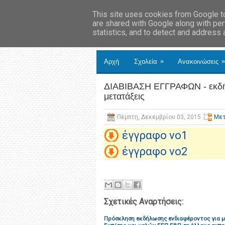
This site uses cookies from Google to 
are shared with Google along with per
statistics, and to detect and address
»
»
Αρχή
Σχολεία
Ανακοινώσεις
ΔΙΑΒΙΒΑΣΗ ΕΓΓΡΑΦΩΝ - εκδήλ
μετατάξεις
Πέμπτη, Δεκεμβρίου 03, 2015
Μετ
έγγραφο νο1
έγγραφο νο2
Σχετικές Αναρτήσεις:
Πρόσκληση εκδήλωσης ενδιαφέροντος για 