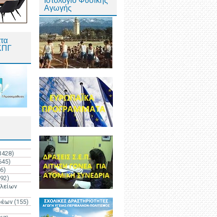
Ιστολόγιο Φυσικής
Αγωγής
τα
ΚΠΓ
3428)
645)
6)
192)
ολείων
ρέων
(155)